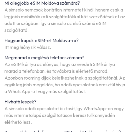
Mi a legjobb eSIM Moldova számára?
A simsolo nemcsak korlátlan internetet kínál, hanem csak a
legjobb mobilhálózati szolgáltatókkal köt szerződéseket az
adott országban. Így a simsolo az első számú eSIM
szolgáltató.
Hogyan kapok eSIM-et Moldova-ra?
Itt még hiányzik válasz.
Megmarad a meglévő telefonszámom?
Az eSIM kártya az előnyös, hogy az eredeti SIM kártya
marad a telefonban, és továbbra is elérhető marad.
Azonban roaming díjak keletkezhetnek a szolgáltatónál. Az
egyik legjobb megoldás, ha adatkapcsolaton keresztül hívja
a WhatsApp-ot vagy más szolgáltatást.
Hívható leszek?
A simsolo adatkapcsolatot biztosít, így WhatsApp-on vagy
más internetalapú szolgáltatáson keresztül könnyedén
elérhető lesz.