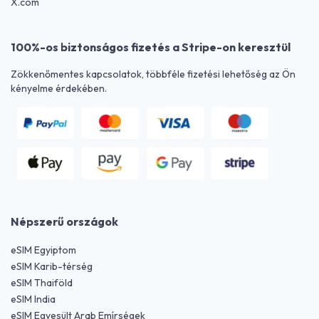
X.com
100%-os biztonságos fizetés a Stripe-on keresztül
Zökkenőmentes kapcsolatok, többféle fizetési lehetőség az Ön
kényelme érdekében.
Népszerű országok
eSIM Egyiptom
eSIM Karib-térség
eSIM Thaiföld
eSIM India
eSIM Egyesült Arab Emírségek