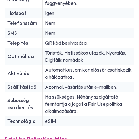
függvényében.
Hotspot
Igen
Telefonszám
Nem
SMS
Nem
Telepítés
QR kód beolvasása.
Túristák, Hátizsákos utazók, Nyaralás,
Optimális a
Digitális nomádok
Automatikus, amikor először csatlakozik
Aktiválás
a hálózathoz.
Szállítási idő
Azonnal, vásárlás után e-mailben.
Ha szükséges. Néhány szolgáltató
Sebesség
fenntartja a jogot a Fair Use politika
csökkentés
alkalmazására.
Technológia
eSIM