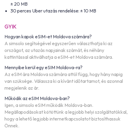
± 20 MB
30 perces Uber utazás rendelése: ± 10 MB
GYIK
Hogyan kapok eSIM-et Moldova számára?
A simsolo segítségével egyszerűen választhatja ki az
országot, az utazás napjainak számát, és néhány
kattintással aktiválhatja a eSIM-et Moldova számára.
Mennyibe kerül egy eSIM Moldova-ra?
Az eSIM ára Moldova számára attól függ, hogy hány napig
van szüksége. Válassza ki a kívánt időtartamot, és azonnal
megjelenik az ár.
Működik az eSIM Moldova-ban?
Igen, a simsolo eSIM működik Moldova-ban.
Megállapodásokat kötöttünk a legjobb helyi szolgáltatókkal,
hogy a lehető legjobb internetkapcsolatot biztosíthassuk
Önnek.