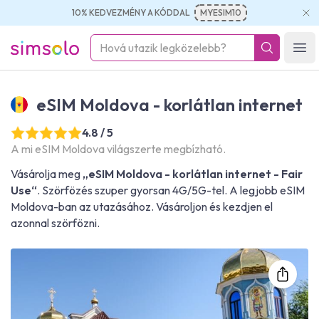
10% KEDVEZMÉNY A KÓDDAL
MYESIM10
simsolo
Ope
eSIM Moldova - korlátlan internet
4.8 / 5
A mi eSIM Moldova világszerte megbízható.
Vásárolja meg
„eSIM Moldova - korlátlan internet - Fair
Use“
. Szörfözés szuper gyorsan 4G/5G-tel. A legjobb eSIM
Moldova-ban az utazásához. Vásároljon és kezdjen el
azonnal szörfözni.