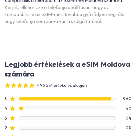
Kompatibilis a telefonom az eSIM-mel Moldova számára?
Kérjük, ellenőrizze a telefonja beállításait, hogy az
kompatibilis-e az eSIM-mel. Továbbá győződjön meg róla,
hogy telefonja nem zárva van a szolgáltatónál.
Legjobb értékelések a eSIM Moldova
számára
4.96 574 értékelés alapján
4 out of 5 stars
Értékelési adatok
Csillagos értékelések
5
96%
Csillagos értékelések
4
4%
Csillagos értékelések
3
0%
Csillagos értékelések
2
0%