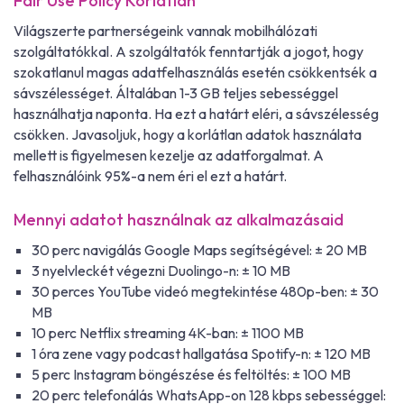
Fair Use Policy Korlátlan
Világszerte partnerségeink vannak mobilhálózati
szolgáltatókkal. A szolgáltatók fenntartják a jogot, hogy
szokatlanul magas adatfelhasználás esetén csökkentsék a
sávszélességet. Általában 1-3 GB teljes sebességgel
használhatja naponta. Ha ezt a határt eléri, a sávszélesség
csökken. Javasoljuk, hogy a korlátlan adatok használata
mellett is figyelmesen kezelje az adatforgalmat. A
felhasználóink 95%-a nem éri el ezt a határt.
Mennyi adatot használnak az alkalmazásaid
30 perc navigálás Google Maps segítségével: ± 20 MB
3 nyelvleckét végezni Duolingo-n: ± 10 MB
30 perces YouTube videó megtekintése 480p-ben: ± 30
MB
10 perc Netflix streaming 4K-ban: ± 1100 MB
1 óra zene vagy podcast hallgatása Spotify-n: ± 120 MB
5 perc Instagram böngészése és feltöltés: ± 100 MB
20 perc telefonálás WhatsApp-on 128 kbps sebességgel: