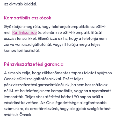
az aktiváló kóddal.
Kompatibilis eszközök
Győződjön meg róla, hogy telefonja kompatibilis az eSIM-
mel.
Kattintson ide
és ellenőrizze eSIM-kompatibilitását
asszisztensünkkel. Ellenőrizze azt is, hogy a telefonja nem
zárva van a szolgáltatónál. Vagy itt találja meg a teljes
kompatibilitási listát.
Pénzvisszafizetési garancia
A simsolo célja, hogy zökkenőmentes tapasztalatot nyújtson
Önnek eSIM szolgáltatásainkkal. Ezért teljes
pénzvisszafizetési garanciát kínálunk, ha nem használta az
eSIM-et, ha telefonja nem kompatibilis, vagy ha a nyaralását
lemondták. Teljes visszatérítést kérhet 90 napon belül a
vásárlást követően. Az Ön elégedettsége a legfontosabb
számunkra, és arra törekszünk, hogy a legjobb szolgáltatást
nyújtsuk Önnek.