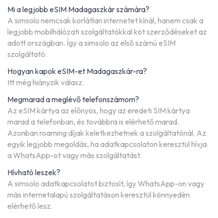
Mi a legjobb eSIM Madagaszkár számára?
A simsolo nemcsak korlátlan internetet kínál, hanem csak a
legjobb mobilhálózati szolgáltatókkal köt szerződéseket az
adott országban. Így a simsolo az első számú eSIM
szolgáltató.
Hogyan kapok eSIM-et Madagaszkár-ra?
Itt még hiányzik válasz.
Megmarad a meglévő telefonszámom?
Az eSIM kártya az előnyös, hogy az eredeti SIM kártya
marad a telefonban, és továbbra is elérhető marad.
Azonban roaming díjak keletkezhetnek a szolgáltatónál. Az
egyik legjobb megoldás, ha adatkapcsolaton keresztül hívja
a WhatsApp-ot vagy más szolgáltatást.
Hívható leszek?
A simsolo adatkapcsolatot biztosít, így WhatsApp-on vagy
más internetalapú szolgáltatáson keresztül könnyedén
elérhető lesz.