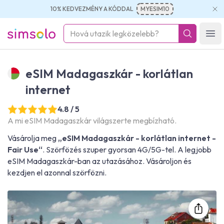
10% KEDVEZMÉNY A KÓDDAL
MYESIM10
simsolo
Ope
eSIM Madagaszkár - korlátlan
internet
4.8 / 5
A mi eSIM Madagaszkár világszerte megbízható.
Vásárolja meg
„eSIM Madagaszkár - korlátlan internet -
Fair Use“
. Szörfözés szuper gyorsan 4G/5G-tel. A legjobb
eSIM Madagaszkár-ban az utazásához. Vásároljon és
kezdjen el azonnal szörfözni.