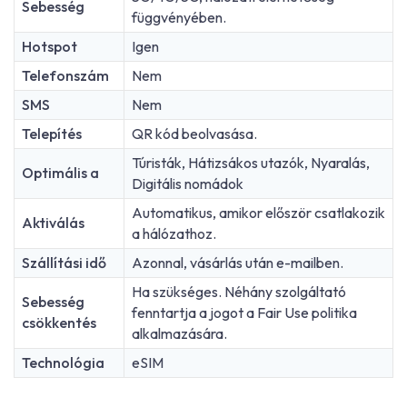
Sebesség
függvényében.
Hotspot
Igen
Telefonszám
Nem
SMS
Nem
Telepítés
QR kód beolvasása.
Túristák, Hátizsákos utazók, Nyaralás,
Optimális a
Digitális nomádok
Automatikus, amikor először csatlakozik
Aktiválás
a hálózathoz.
Szállítási idő
Azonnal, vásárlás után e-mailben.
Ha szükséges. Néhány szolgáltató
Sebesség
fenntartja a jogot a Fair Use politika
csökkentés
alkalmazására.
Technológia
eSIM