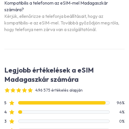
Kompatibilis a telefonom az eSIM-mel Madagaszkár
számára?
Kérjük, ellenőrizze a telefonja beállításait, hogy az
kompatibilis-e az eSIM-mel. Továbbá győződjön meg róla,
hogy telefonja nem zárva van a szolgáltatónál.
Legjobb értékelések a eSIM
Madagaszkár számára
4.96 575 értékelés alapján
4 out of 5 stars
Értékelési adatok
Csillagos értékelések
5
96%
Csillagos értékelések
4
4%
Csillagos értékelések
3
0%