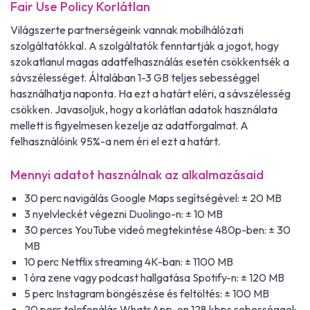
Fair Use Policy Korlátlan
Világszerte partnerségeink vannak mobilhálózati
szolgáltatókkal. A szolgáltatók fenntartják a jogot, hogy
szokatlanul magas adatfelhasználás esetén csökkentsék a
sávszélességet. Általában 1-3 GB teljes sebességgel
használhatja naponta. Ha ezt a határt eléri, a sávszélesség
csökken. Javasoljuk, hogy a korlátlan adatok használata
mellett is figyelmesen kezelje az adatforgalmat. A
felhasználóink 95%-a nem éri el ezt a határt.
Mennyi adatot használnak az alkalmazásaid
30 perc navigálás Google Maps segítségével: ± 20 MB
3 nyelvleckét végezni Duolingo-n: ± 10 MB
30 perces YouTube videó megtekintése 480p-ben: ± 30
MB
10 perc Netflix streaming 4K-ban: ± 1100 MB
1 óra zene vagy podcast hallgatása Spotify-n: ± 120 MB
5 perc Instagram böngészése és feltöltés: ± 100 MB
20 perc telefonálás WhatsApp-on 128 kbps sebességgel: