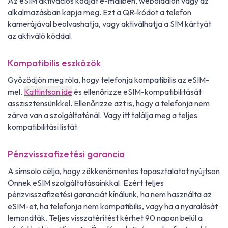
Az eSIM aktivációs kódját e-mailben, weboldalon vagy az
alkalmazásban kapja meg. Ezt a QR-kódot a telefon
kamerájával beolvashatja, vagy aktiválhatja a SIM kártyát
az aktiváló kóddal.
Kompatibilis eszközök
Győződjön meg róla, hogy telefonja kompatibilis az eSIM-
mel.
Kattintson ide
és ellenőrizze eSIM-kompatibilitását
asszisztensünkkel. Ellenőrizze azt is, hogy a telefonja nem
zárva van a szolgáltatónál. Vagy itt találja meg a teljes
kompatibilitási listát.
Pénzvisszafizetési garancia
A simsolo célja, hogy zökkenőmentes tapasztalatot nyújtson
Önnek eSIM szolgáltatásainkkal. Ezért teljes
pénzvisszafizetési garanciát kínálunk, ha nem használta az
eSIM-et, ha telefonja nem kompatibilis, vagy ha a nyaralását
lemondták. Teljes visszatérítést kérhet 90 napon belül a