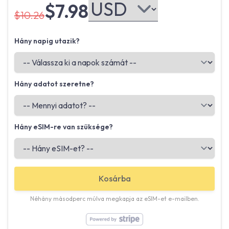
$7.98
$10.26
Hány napig utazik?
Hány adatot szeretne?
Hány eSIM-re van szüksége?
Kosárba
Néhány másodperc múlva megkapja az eSIM-et e-mailben.