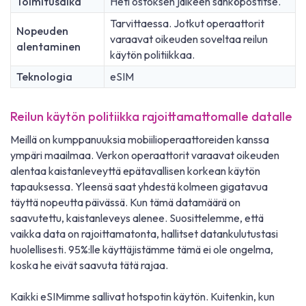
Toimitusaika
Heti ostoksen jälkeen sähköpostitse.
Tarvittaessa. Jotkut operaattorit
Nopeuden
varaavat oikeuden soveltaa reilun
alentaminen
käytön politiikkaa.
Teknologia
eSIM
Reilun käytön politiikka rajoittamattomalle datalle
Meillä on kumppanuuksia mobiilioperaattoreiden kanssa
ympäri maailmaa. Verkon operaattorit varaavat oikeuden
alentaa kaistanleveyttä epätavallisen korkean käytön
tapauksessa. Yleensä saat yhdestä kolmeen gigatavua
täyttä nopeutta päivässä. Kun tämä datamäärä on
saavutettu, kaistanleveys alenee. Suosittelemme, että
vaikka data on rajoittamatonta, hallitset datankulutustasi
huolellisesti. 95%:lle käyttäjistämme tämä ei ole ongelma,
koska he eivät saavuta tätä rajaa.
Kaikki eSIMimme sallivat hotspotin käytön. Kuitenkin, kun