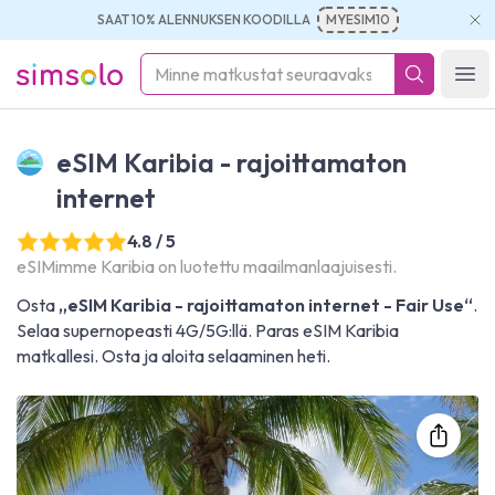
SAAT 10% ALENNUKSEN KOODILLA
MYESIM10
simsolo
Ope
eSIM Karibia - rajoittamaton
internet
4.8 / 5
eSIMimme Karibia on luotettu maailmanlaajuisesti.
Osta
„eSIM Karibia - rajoittamaton internet - Fair Use“
.
Selaa supernopeasti 4G/5G:llä. Paras eSIM Karibia
matkallesi. Osta ja aloita selaaminen heti.