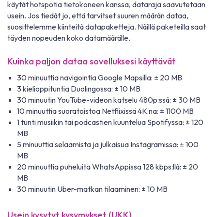
käytät hotspotia tietokoneen kanssa, dataraja saavutetaan
usein. Jos tiedät jo, että tarvitset suuren määrän dataa,
suosittelemme kiinteitä datapaketteja. Näillä paketeilla saat
täyden nopeuden koko datamäärälle.
Kuinka paljon dataa sovelluksesi käyttävät
30 minuuttia navigointia Google Mapsilla: ± 20 MB
3 kielioppituntia Duolingossa: ± 10 MB
30 minuutin YouTube-videon katselu 480p:ssä: ± 30 MB
10 minuuttia suoratoistoa Netflixissä 4K:na: ± 1100 MB
1 tunti musiikin tai podcastien kuuntelua Spotifyssa: ± 120
MB
5 minuuttia selaamista ja julkaisua Instagramissa: ± 100
MB
20 minuuttia puheluita WhatsAppissa 128 kbps:llä: ± 20
MB
30 minuutin Uber-matkan tilaaminen: ± 10 MB
Usein kysytyt kysymykset (UKK)