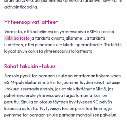
skannaa QR-koodi puhelimesi kameralla tai aktivoi SIM-kortti
aktivointikoodilla.
Yhteensopivat laitteet
Varmista, että puhelimesi on yhteensopiva eSIMin kanssa.
Klikkaa tästä
ja tarkista avustajallamme. Ja tarkista
uudelleen, ettei puhelimesi ole lukittu operaattorille. Tai täältä
löydät sivun kaikista yhteensopivista laitteista.
Rahat takaisin -takuu
Simsolo pyrkii tarjoamaan sinulle saumattoman kokemuksen
eSIM-palveluillamme. Siksi tarjoamme täyden rahat takaisin
-takuun seuraavin ehdoin, jos et ole käyttänyt eSIMiä, jos
puhelimesi ei ole yhteensopiva tai jos lomamatkasi on
peruttu. Sinulla on oikeus täyteen hyvitykseen 90 päivän
kuluessa ostosta. Tyytyväisyytesi on prioriteettimme, ja
pyrimme tarjoamaan sinulle parhaan mahdollisen palvelun.