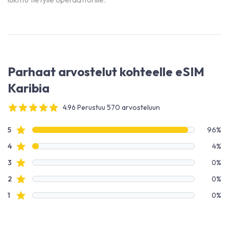
Parhaat arvostelut kohteelle eSIM
Karibia
4.96 Perustuu 570 arvosteluun
4 out of 5 stars
Arvostelutiedot
Tähtiarvostelut
5
96%
Tähtiarvostelut
4
4%
Tähtiarvostelut
3
0%
Tähtiarvostelut
2
0%
Tähtiarvostelut
1
0%