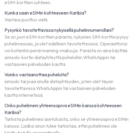
eSIM-korttien suhteen.
Kuinka saan eSIMin kohteeseen Karibia?
Vastaus puuttuu vielä.
Pysynkö tavoitettavissa nykyisellä puhelinnumerollani?
Se on juuri eSIM-korttien parasta, nykyinen SIM-korttisi pysyy
puhelimessasi, ja olet edelleen tavoitettavissa. Operaattorisi
voi kuitenkin periä roaming-maksuja. Parasta on aina käyttää
simsolo-kortin datayhteyttä puheluihin WhatsAppin tai
vastaavien palveluiden kautta.
Voinko vastaanottaa puheluita?
simsolo tarjoaa sinulle datayhteyden, joten olet täysin
tavoitettavissa WhatsAppin tai vastaavien palveluiden
kautta internetissä.
Onko puhelimeni yhteensopiva eSIMin kanssa kohteeseen
Karibia?
Tarkista puhelimesi asetuksista, onko se yhteensopiva eSIMin
kanssa. Lisäksi sinun tulee tarkistaa, ettei puhelimesi ole
lukittu tietylle operaattorille.