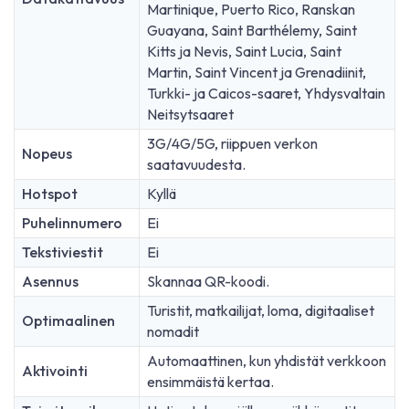
Martinique, Puerto Rico, Ranskan
Guayana, Saint Barthélemy, Saint
Kitts ja Nevis, Saint Lucia, Saint
Martin, Saint Vincent ja Grenadiinit,
Turkki- ja Caicos-saaret, Yhdysvaltain
Neitsytsaaret
3G/4G/5G, riippuen verkon
Nopeus
saatavuudesta.
Hotspot
Kyllä
Puhelinnumero
Ei
Tekstiviestit
Ei
Asennus
Skannaa QR-koodi.
Turistit, matkailijat, loma, digitaaliset
Optimaalinen
nomadit
Automaattinen, kun yhdistät verkkoon
Aktivointi
ensimmäistä kertaa.