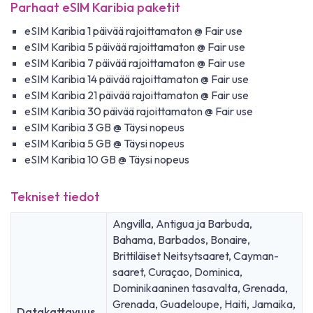
Parhaat eSIM Karibia paketit
eSIM Karibia 1 päivää rajoittamaton @ Fair use
eSIM Karibia 5 päivää rajoittamaton @ Fair use
eSIM Karibia 7 päivää rajoittamaton @ Fair use
eSIM Karibia 14 päivää rajoittamaton @ Fair use
eSIM Karibia 21 päivää rajoittamaton @ Fair use
eSIM Karibia 30 päivää rajoittamaton @ Fair use
eSIM Karibia 3 GB @ Täysi nopeus
eSIM Karibia 5 GB @ Täysi nopeus
eSIM Karibia 10 GB @ Täysi nopeus
Tekniset tiedot
Angvilla, Antigua ja Barbuda,
Bahama, Barbados, Bonaire,
Brittiläiset Neitsytsaaret, Cayman-
saaret, Curaçao, Dominica,
Dominikaaninen tasavalta, Grenada,
Grenada, Guadeloupe, Haiti, Jamaika,
Datakattavuus