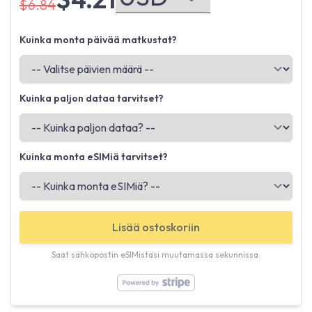
$6.84
Kuinka monta päivää matkustat?
Kuinka paljon dataa tarvitset?
Kuinka monta eSIMiä tarvitset?
Lisää ostoskoriin
Saat sähköpostin eSIMistäsi muutamassa sekunnissa.