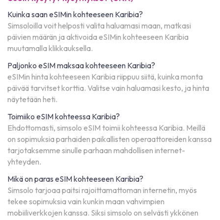
Kuinka saan eSIMin kohteeseen Karibia?
Simsoloilla voit helposti valita haluamasi maan, matkasi
päivien määrän ja aktivoida eSIMin kohteeseen Karibia
muutamalla klikkauksella.
Paljonko eSIM maksaa kohteeseen Karibia?
eSIMin hinta kohteeseen Karibia riippuu siitä, kuinka monta
päivää tarvitset korttia. Valitse vain haluamasi kesto, ja hinta
näytetään heti.
Toimiiko eSIM kohteessa Karibia?
Ehdottomasti, simsolo eSIM toimii kohteessa Karibia. Meillä
on sopimuksia parhaiden paikallisten operaattoreiden kanssa
tarjotaksemme sinulle parhaan mahdollisen internet-
yhteyden.
Mikä on paras eSIM kohteeseen Karibia?
Simsolo tarjoaa paitsi rajoittamattoman internetin, myös
tekee sopimuksia vain kunkin maan vahvimpien
mobiiliverkkojen kanssa. Siksi simsolo on selvästi ykkönen