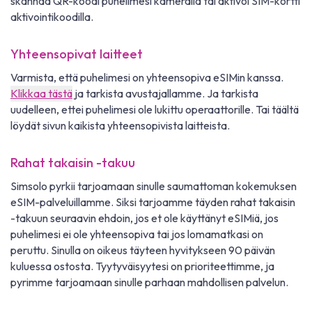
skannaa QR-koodi puhelimesi kameralla tai aktivoi SIM-kortti
aktivointikoodilla.
Yhteensopivat laitteet
Varmista, että puhelimesi on yhteensopiva eSIMin kanssa.
Klikkaa tästä
ja tarkista avustajallamme. Ja tarkista
uudelleen, ettei puhelimesi ole lukittu operaattorille. Tai täältä
löydät sivun kaikista yhteensopivista laitteista.
Rahat takaisin -takuu
Simsolo pyrkii tarjoamaan sinulle saumattoman kokemuksen
eSIM-palveluillamme. Siksi tarjoamme täyden rahat takaisin
-takuun seuraavin ehdoin, jos et ole käyttänyt eSIMiä, jos
puhelimesi ei ole yhteensopiva tai jos lomamatkasi on
peruttu. Sinulla on oikeus täyteen hyvitykseen 90 päivän
kuluessa ostosta. Tyytyväisyytesi on prioriteettimme, ja
pyrimme tarjoamaan sinulle parhaan mahdollisen palvelun.