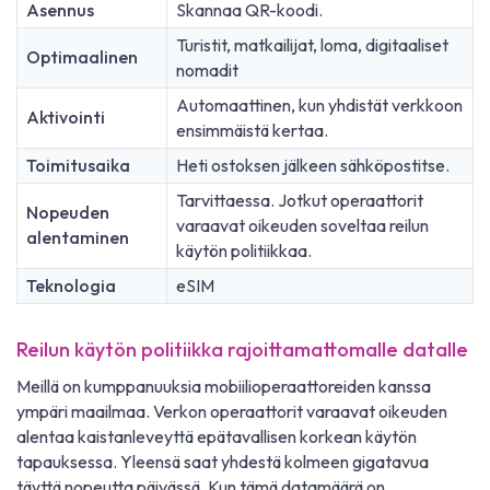
Asennus
Skannaa QR-koodi.
Turistit, matkailijat, loma, digitaaliset
Optimaalinen
nomadit
Automaattinen, kun yhdistät verkkoon
Aktivointi
ensimmäistä kertaa.
Toimitusaika
Heti ostoksen jälkeen sähköpostitse.
Tarvittaessa. Jotkut operaattorit
Nopeuden
varaavat oikeuden soveltaa reilun
alentaminen
käytön politiikkaa.
Teknologia
eSIM
Reilun käytön politiikka rajoittamattomalle datalle
Meillä on kumppanuuksia mobiilioperaattoreiden kanssa
ympäri maailmaa. Verkon operaattorit varaavat oikeuden
alentaa kaistanleveyttä epätavallisen korkean käytön
tapauksessa. Yleensä saat yhdestä kolmeen gigatavua
täyttä nopeutta päivässä. Kun tämä datamäärä on