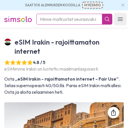
SAAT 10% ALENNUKSEN KOODILLA
MYESIM10
simsolo
Ope
eSIM Irakin - rajoittamaton
internet
4.8 / 5
eSIMimme Irakin on luotettu maailmanlaajuisesti.
Osta
„eSIM Irakin - rajoittamaton internet - Fair Use“
.
Selaa supernopeasti 4G/5G:llä. Paras eSIM Irakin matkallesi.
Osta ja aloita selaaminen heti.