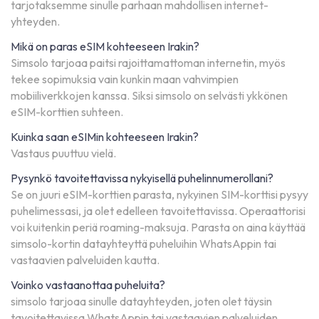
tarjotaksemme sinulle parhaan mahdollisen internet-
yhteyden.
Mikä on paras eSIM kohteeseen Irakin?
Simsolo tarjoaa paitsi rajoittamattoman internetin, myös
tekee sopimuksia vain kunkin maan vahvimpien
mobiiliverkkojen kanssa. Siksi simsolo on selvästi ykkönen
eSIM-korttien suhteen.
Kuinka saan eSIMin kohteeseen Irakin?
Vastaus puuttuu vielä.
Pysynkö tavoitettavissa nykyisellä puhelinnumerollani?
Se on juuri eSIM-korttien parasta, nykyinen SIM-korttisi pysyy
puhelimessasi, ja olet edelleen tavoitettavissa. Operaattorisi
voi kuitenkin periä roaming-maksuja. Parasta on aina käyttää
simsolo-kortin datayhteyttä puheluihin WhatsAppin tai
vastaavien palveluiden kautta.
Voinko vastaanottaa puheluita?
simsolo tarjoaa sinulle datayhteyden, joten olet täysin
tavoitettavissa WhatsAppin tai vastaavien palveluiden