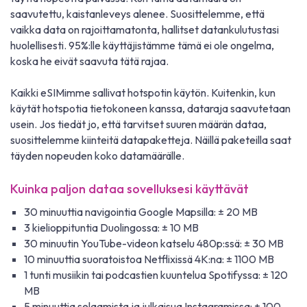
saavutettu, kaistanleveys alenee. Suosittelemme, että
vaikka data on rajoittamatonta, hallitset datankulutustasi
huolellisesti. 95%:lle käyttäjistämme tämä ei ole ongelma,
koska he eivät saavuta tätä rajaa.
Kaikki eSIMimme sallivat hotspotin käytön. Kuitenkin, kun
käytät hotspotia tietokoneen kanssa, dataraja saavutetaan
usein. Jos tiedät jo, että tarvitset suuren määrän dataa,
suosittelemme kiinteitä datapaketteja. Näillä paketeilla saat
täyden nopeuden koko datamäärälle.
Kuinka paljon dataa sovelluksesi käyttävät
30 minuuttia navigointia Google Mapsilla: ± 20 MB
3 kielioppituntia Duolingossa: ± 10 MB
30 minuutin YouTube-videon katselu 480p:ssä: ± 30 MB
10 minuuttia suoratoistoa Netflixissä 4K:na: ± 1100 MB
1 tunti musiikin tai podcastien kuuntelua Spotifyssa: ± 120
MB
5 minuuttia selaamista ja julkaisua Instagramissa: ± 100