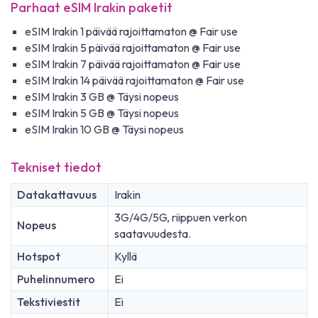
Parhaat eSIM Irakin paketit
eSIM Irakin 1 päivää rajoittamaton @ Fair use
eSIM Irakin 5 päivää rajoittamaton @ Fair use
eSIM Irakin 7 päivää rajoittamaton @ Fair use
eSIM Irakin 14 päivää rajoittamaton @ Fair use
eSIM Irakin 3 GB @ Täysi nopeus
eSIM Irakin 5 GB @ Täysi nopeus
eSIM Irakin 10 GB @ Täysi nopeus
Tekniset tiedot
Datakattavuus
Irakin
3G/4G/5G, riippuen verkon
Nopeus
saatavuudesta.
Hotspot
Kyllä
Puhelinnumero
Ei
Tekstiviestit
Ei