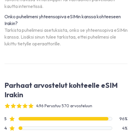
kautta internetissä.
Onko puhelimeni yhteensopiva eSIMin kanssa kohteeseen
Irakin?
Tarkista puhelimesi asetuksista, onko se yhteensopiva eSIMin
kanssa. Lisäksi sinun tulee tarkistaa, ettei puhelimesi ole
lukittu tietylle operaattorille.
Parhaat arvostelut kohteelle eSIM
Irakin
4.96 Perustuu 570 arvosteluun
4 out of 5 stars
Arvostelutiedot
Tähtiarvostelut
5
96%
Tähtiarvostelut
4
4%