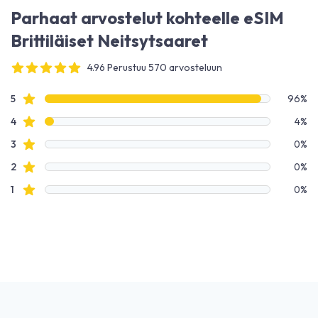
Parhaat arvostelut kohteelle eSIM
Brittiläiset Neitsytsaaret
4.96 Perustuu 570 arvosteluun
4 out of 5 stars
Arvostelutiedot
Tähtiarvostelut
5
96%
Tähtiarvostelut
4
4%
Tähtiarvostelut
3
0%
Tähtiarvostelut
2
0%
Tähtiarvostelut
1
0%