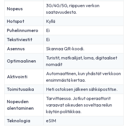
3G/4G/5G, riippuen verkon
Nopeus
saatavuudesta.
Hotspot
Kyllä
Puhelinnumero
Ei
Tekstiviestit
Ei
Asennus
Skannaa QR-koodi.
Turistit, matkailijat, loma, digitaaliset
Optimaalinen
nomadit
Automaattinen, kun yhdistät verkkoon
Aktivointi
ensimmäistä kertaa.
Toimitusaika
Heti ostoksen jälkeen sähköpostitse.
Tarvittaessa. Jotkut operaattorit
Nopeuden
varaavat oikeuden soveltaa reilun
alentaminen
käytön politiikkaa.
Teknologia
eSIM