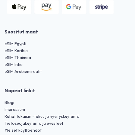
Suositut maat
eSIM Egypti
eSIM Karibia
eSIM Thaimaa
eSIM Intia
eSIM Arabiemiraatit
Nopeat linkit
Blogi
Impressum
Rahat takaisin -takuu ja hyvityskäytäntö
Tietosuojakäytäntö ja evästeet
Yleiset käyttöehdot