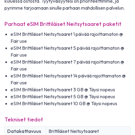
kuluessa ostosta. Tyytyväisyytesi on prioriteettimme, ja
pyrimme tarjoamaan sinulle parhaan mahdollisen palvelun.
Parhaat eSIM Brittiläiset Neitsytsaaret paketit
eSIM Brittiläiset Neitsytsaaret 1 päivää rajoittamaton @
Fair use
eSIM Brittiläiset Neitsytsaaret 5 päivää rajoittamaton @
Fair use
eSIM Brittiläiset Neitsytsaaret 7 päivää rajoittamaton @
Fair use
eSIM Brittiläiset Neitsytsaaret 14 päivää rajoittamaton @
Fair use
eSIM Brittiläiset Neitsytsaaret 3 GB @ Täysi nopeus
eSIM Brittiläiset Neitsytsaaret 5 GB @ Täysi nopeus
eSIM Brittiläiset Neitsytsaaret 10 GB @ Täysi nopeus
Tekniset tiedot
Datakattavuus
Brittiläiset Neitsytsaaret