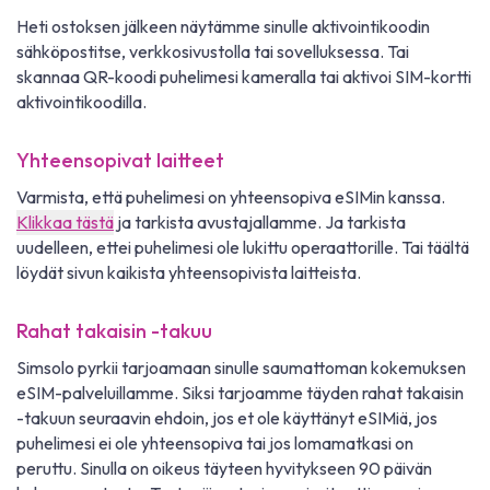
Heti ostoksen jälkeen näytämme sinulle aktivointikoodin
sähköpostitse, verkkosivustolla tai sovelluksessa. Tai
skannaa QR-koodi puhelimesi kameralla tai aktivoi SIM-kortti
aktivointikoodilla.
Yhteensopivat laitteet
Varmista, että puhelimesi on yhteensopiva eSIMin kanssa.
Klikkaa tästä
ja tarkista avustajallamme. Ja tarkista
uudelleen, ettei puhelimesi ole lukittu operaattorille. Tai täältä
löydät sivun kaikista yhteensopivista laitteista.
Rahat takaisin -takuu
Simsolo pyrkii tarjoamaan sinulle saumattoman kokemuksen
eSIM-palveluillamme. Siksi tarjoamme täyden rahat takaisin
-takuun seuraavin ehdoin, jos et ole käyttänyt eSIMiä, jos
puhelimesi ei ole yhteensopiva tai jos lomamatkasi on
peruttu. Sinulla on oikeus täyteen hyvitykseen 90 päivän