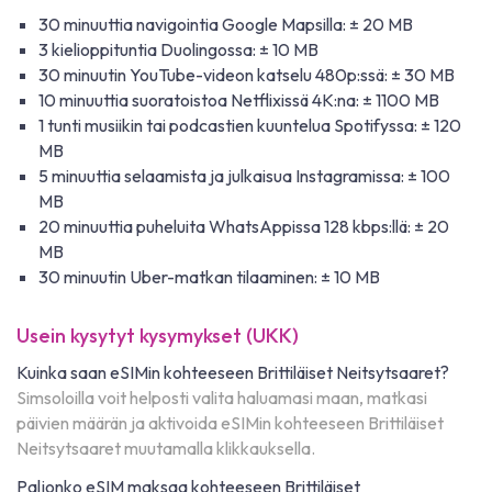
30 minuuttia navigointia Google Mapsilla: ± 20 MB
3 kielioppituntia Duolingossa: ± 10 MB
30 minuutin YouTube-videon katselu 480p:ssä: ± 30 MB
10 minuuttia suoratoistoa Netflixissä 4K:na: ± 1100 MB
1 tunti musiikin tai podcastien kuuntelua Spotifyssa: ± 120
MB
5 minuuttia selaamista ja julkaisua Instagramissa: ± 100
MB
20 minuuttia puheluita WhatsAppissa 128 kbps:llä: ± 20
MB
30 minuutin Uber-matkan tilaaminen: ± 10 MB
Usein kysytyt kysymykset (UKK)
Kuinka saan eSIMin kohteeseen Brittiläiset Neitsytsaaret?
Simsoloilla voit helposti valita haluamasi maan, matkasi
päivien määrän ja aktivoida eSIMin kohteeseen Brittiläiset
Neitsytsaaret muutamalla klikkauksella.
Paljonko eSIM maksaa kohteeseen Brittiläiset