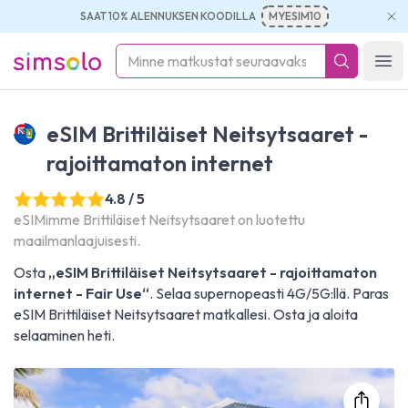
SAAT 10% ALENNUKSEN KOODILLA
MYESIM10
simsolo
Ope
eSIM Brittiläiset Neitsytsaaret -
rajoittamaton internet
4.8 / 5
eSIMimme Brittiläiset Neitsytsaaret on luotettu
maailmanlaajuisesti.
Osta
„eSIM Brittiläiset Neitsytsaaret - rajoittamaton
internet - Fair Use“
. Selaa supernopeasti 4G/5G:llä. Paras
eSIM Brittiläiset Neitsytsaaret matkallesi. Osta ja aloita
selaaminen heti.