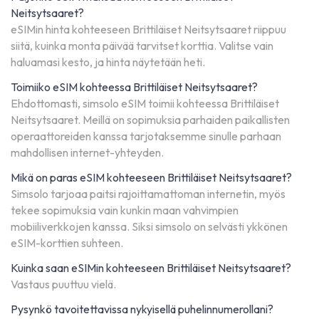
Neitsytsaaret?
eSIMin hinta kohteeseen Brittiläiset Neitsytsaaret riippuu
siitä, kuinka monta päivää tarvitset korttia. Valitse vain
haluamasi kesto, ja hinta näytetään heti.
Toimiiko eSIM kohteessa Brittiläiset Neitsytsaaret?
Ehdottomasti, simsolo eSIM toimii kohteessa Brittiläiset
Neitsytsaaret. Meillä on sopimuksia parhaiden paikallisten
operaattoreiden kanssa tarjotaksemme sinulle parhaan
mahdollisen internet-yhteyden.
Mikä on paras eSIM kohteeseen Brittiläiset Neitsytsaaret?
Simsolo tarjoaa paitsi rajoittamattoman internetin, myös
tekee sopimuksia vain kunkin maan vahvimpien
mobiiliverkkojen kanssa. Siksi simsolo on selvästi ykkönen
eSIM-korttien suhteen.
Kuinka saan eSIMin kohteeseen Brittiläiset Neitsytsaaret?
Vastaus puuttuu vielä.
Pysynkö tavoitettavissa nykyisellä puhelinnumerollani?