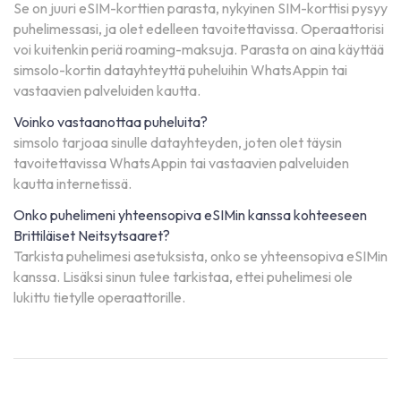
Se on juuri eSIM-korttien parasta, nykyinen SIM-korttisi pysyy
puhelimessasi, ja olet edelleen tavoitettavissa. Operaattorisi
voi kuitenkin periä roaming-maksuja. Parasta on aina käyttää
simsolo-kortin datayhteyttä puheluihin WhatsAppin tai
vastaavien palveluiden kautta.
Voinko vastaanottaa puheluita?
simsolo tarjoaa sinulle datayhteyden, joten olet täysin
tavoitettavissa WhatsAppin tai vastaavien palveluiden
kautta internetissä.
Onko puhelimeni yhteensopiva eSIMin kanssa kohteeseen
Brittiläiset Neitsytsaaret?
Tarkista puhelimesi asetuksista, onko se yhteensopiva eSIMin
kanssa. Lisäksi sinun tulee tarkistaa, ettei puhelimesi ole
lukittu tietylle operaattorille.