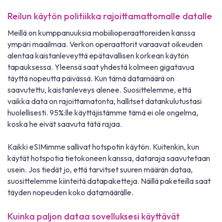
Reilun käytön politiikka rajoittamattomalle datalle
Meillä on kumppanuuksia mobiilioperaattoreiden kanssa
ympäri maailmaa. Verkon operaattorit varaavat oikeuden
alentaa kaistanleveyttä epätavallisen korkean käytön
tapauksessa. Yleensä saat yhdestä kolmeen gigatavua
täyttä nopeutta päivässä. Kun tämä datamäärä on
saavutettu, kaistanleveys alenee. Suosittelemme, että
vaikka data on rajoittamatonta, hallitset datankulutustasi
huolellisesti. 95%:lle käyttäjistämme tämä ei ole ongelma,
koska he eivät saavuta tätä rajaa.
Kaikki eSIMimme sallivat hotspotin käytön. Kuitenkin, kun
käytät hotspotia tietokoneen kanssa, dataraja saavutetaan
usein. Jos tiedät jo, että tarvitset suuren määrän dataa,
suosittelemme kiinteitä datapaketteja. Näillä paketeilla saat
täyden nopeuden koko datamäärälle.
Kuinka paljon dataa sovelluksesi käyttävät