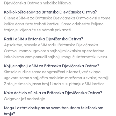
Djevičanska Ostrva s nekoliko klikova.
Koliko košta eSIM za Britanska Djevičanska Ostrva?
Cijena eSIM-a za Britanska Djevičanska Ostrva ovisi o tome
koliko dana ćete trebati karticu. Samo odaberite željeno
trajanje i cijena će se odmah prikazati.
Radi li eSIM u Britanska Djevičanska Ostrva?
Apsolutno, simsolo eSIM radi u Britanska Djevičanska
Ostrva. Imamo ugovore s najboljim lokalnim operaterima
kako bismo vam ponudili najbolju moguću internetsku vezu.
Koji je najbolji eSIM za Britanska Djevičanska Ostrva?
Simsolo nudi ne samo neograničeni internet, već sklapa
ugovore samo s najjačim mobilnim mrežama u svakoj zemlji.
Zato je simsolo jasno broj 1 kada su u pitanju eSIM kartice.
Kako doći do eSIM-a za Britanska Djevičanska Ostrva?
Odgovor još nedostaje.
Mogu li ostati dostupan na svom trenutnom telefonskom
broju?