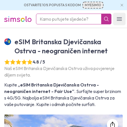
OSTVARITE 10% POPUSTA S KODOM
MYESIM10
simsolo
Ope
eSIM Britanska Djevičanska
Ostrva - neograničen internet
4.8 / 5
Naš eSIM Britanska Djevičanska Ostrva uživa povjerenje
diljem svijeta.
Kupite
„eSIM Britanska Djevičanska Ostrva -
neograničen internet - Fair Use“
. Surfajte super brzinom
s 4G/5G. Najbolja eSIM Britanska Djevičanska Ostrva za
vaše putovanje. Kupite i odmah počnite surfati.