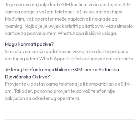
To je upravo najbolje kod eSIM kartica, vaša postojeća SIM
kartica ostaje u vašem telefonu i još uvijek ste dostupni.
Međutim, vaš operater može naplaćivati naknade za
roaming. Najbolje je uvijek koristiti podatkovnu vezu simsolo
kartice za pozive putem WhatsAppa ili sličnih usluga.
Mogu li primati pozive?
Simsolo vam pruža podatkovnu vezu, tako da ste potpuno
dostupni putem WhatsAppa ili sličnih usluga putem interneta.
Je li moj telefon kompatibilan s eSIM-om za Britanska
Djevičanska Ostrva?
Provjerite u postavkama telefona je li kompatibilan s eSIM-
om. Također, ponovno provjerite da vaš telefon nije
zaključan za određenog operatera.