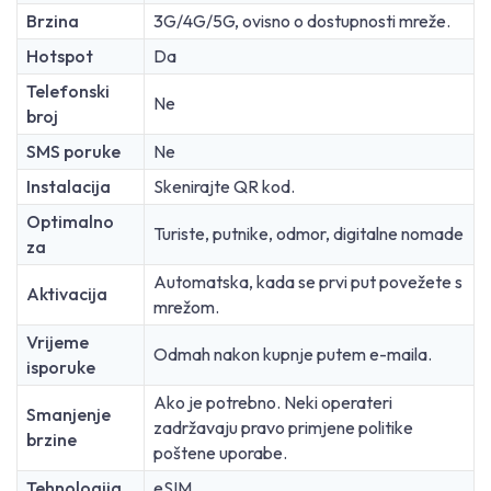
Brzina
3G/4G/5G, ovisno o dostupnosti mreže.
Hotspot
Da
Telefonski
Ne
broj
SMS poruke
Ne
Instalacija
Skenirajte QR kod.
Optimalno
Turiste, putnike, odmor, digitalne nomade
za
Automatska, kada se prvi put povežete s
Aktivacija
mrežom.
Vrijeme
Odmah nakon kupnje putem e-maila.
isporuke
Ako je potrebno. Neki operateri
Smanjenje
zadržavaju pravo primjene politike
brzine
poštene uporabe.
Tehnologija
eSIM