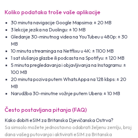
Koliko podataka troše vaše aplikacije
30 minuta navigacije Google Mapsima: ± 20 MB
3 lekcije jezika na Duolingu: ± 10 MB
Gledanje 30-minutnog videa na YouTubeu u 480p: ± 30
MB
10 minuta streaminga na Netflixu u 4K: ± 1100 MB
1 sat slušanja glazbe ili podcasta na Spotifyu: ± 120 MB
5 minuta pregledavanja i objavljivanja na Instagramu: ±
100 MB
20 minuta poziva putem WhatsAppa na 128 kbps: ± 20
MB
Narudžba 30-minutne vožnje putem Ubera: ± 10 MB
Često postavljana pitanja (FAQ)
Kako dobiti eSIM za Britanska Djevičanska Ostrva?
Sa simsolo možete jednostavno odabrati željenu zemlju, broj
dana vašeg putovanja i aktivirati eSIM za Britanska