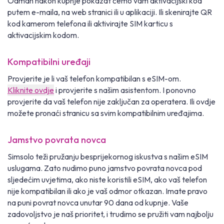
Odmah nakon kupnje pokazat ćemo vam aktivacijski kod
putem e-maila, na web stranici ili u aplikaciji. Ili skenirajte QR
kod kamerom telefona ili aktivirajte SIM karticu s
aktivacijskim kodom.
Kompatibilni uređaji
Provjerite je li vaš telefon kompatibilan s eSIM-om.
Kliknite ovdje
i provjerite s našim asistentom. I ponovno
provjerite da vaš telefon nije zaključan za operatera. Ili ovdje
možete pronaći stranicu sa svim kompatibilnim uređajima.
Jamstvo povrata novca
Simsolo teži pružanju besprijekornog iskustva s našim eSIM
uslugama. Zato nudimo puno jamstvo povrata novca pod
sljedećim uvjetima, ako niste koristili eSIM, ako vaš telefon
nije kompatibilan ili ako je vaš odmor otkazan. Imate pravo
na puni povrat novca unutar 90 dana od kupnje. Vaše
zadovoljstvo je naš prioritet, i trudimo se pružiti vam najbolju