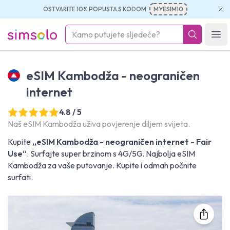
OSTVARITE 10% POPUSTA S KODOM
MYESIM10
simsolo
Ope
eSIM Kambodža - neograničen
internet
4.8 / 5
Naš eSIM Kambodža uživa povjerenje diljem svijeta.
Kupite
„eSIM Kambodža - neograničen internet - Fair
Use“
. Surfajte super brzinom s 4G/5G. Najbolja eSIM
Kambodža za vaše putovanje. Kupite i odmah počnite
surfati.