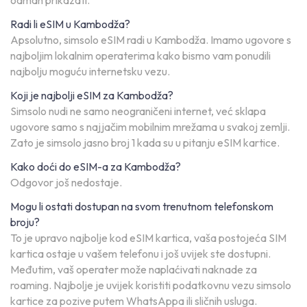
odmah prikazati.
Radi li eSIM u Kambodža?
Apsolutno, simsolo eSIM radi u Kambodža. Imamo ugovore s
najboljim lokalnim operaterima kako bismo vam ponudili
najbolju moguću internetsku vezu.
Koji je najbolji eSIM za Kambodža?
Simsolo nudi ne samo neograničeni internet, već sklapa
ugovore samo s najjačim mobilnim mrežama u svakoj zemlji.
Zato je simsolo jasno broj 1 kada su u pitanju eSIM kartice.
Kako doći do eSIM-a za Kambodža?
Odgovor još nedostaje.
Mogu li ostati dostupan na svom trenutnom telefonskom
broju?
To je upravo najbolje kod eSIM kartica, vaša postojeća SIM
kartica ostaje u vašem telefonu i još uvijek ste dostupni.
Međutim, vaš operater može naplaćivati naknade za
roaming. Najbolje je uvijek koristiti podatkovnu vezu simsolo
kartice za pozive putem WhatsAppa ili sličnih usluga.