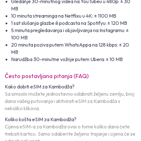
Gledanje 30-minutnog videa na YouTubeu u 480p: ± 30
MB
10 minuta streaminga na Netflixu u 4K: ± 1100 MB
1 sat slušanja glazbe ili podcasta na Spotifyu: ± 120 MB
5 minuta pregledavanja i objavljivanja na Instagramu: ±
100 MB
20 minuta poziva putem WhatsAppa na 128 kbps: ± 20
MB
Narudžba 30-minutne vožnje putem Ubera: ± 10 MB
Često postavljana pitanja (FAQ)
Kako dobiti eSIM za Kambodža?
Sa simsolo možete jednostavno odabrati željenu zemlju, broj
dana vašeg putovanja i aktivirati eSIM za Kambodža s
nekoliko klikova.
Koliko košta eSIM za Kambodža?
Cijena eSIM-a za Kambodža ovisi o tome koliko dana ćete
trebati karticu. Samo odaberite željeno trajanje i cijena će se