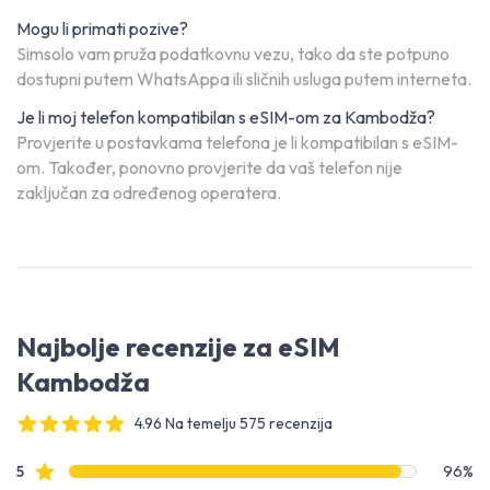
Mogu li primati pozive?
Simsolo vam pruža podatkovnu vezu, tako da ste potpuno
dostupni putem WhatsAppa ili sličnih usluga putem interneta.
Je li moj telefon kompatibilan s eSIM-om za Kambodža?
Provjerite u postavkama telefona je li kompatibilan s eSIM-
om. Također, ponovno provjerite da vaš telefon nije
zaključan za određenog operatera.
Najbolje recenzije za eSIM
Kambodža
4.96 Na temelju 575 recenzija
4 out of 5 stars
Podaci o recenzijama
Recenzije s zvjezdicama
5
96%