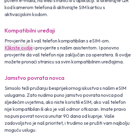
putem e-maila, na web stranici ili u aplikaciji. Ili skenirajte QR
kod kamerom telefona ili aktivirajte SIM karticu s
aktivacijskim kodom.
Kompatibilni uređaji
Provjerite je li vaš telefon kompatibilan s eSIM-om.
Kliknite ovdje
i provjerite s našim asistentom. I ponovno
provjerite da vaš telefon nije zaključan za operatera. Ili ovdje
možete pronaći stranicu sa svim kompatibilnim uređajima.
Jamstvo povrata novca
Simsolo teži pružanju besprijekornog iskustva s našim eSIM
uslugama. Zato nudimo puno jamstvo povrata novca pod
sljedećim uvjetima, ako niste koristili eSIM, ako vaš telefon
nije kompatibilan ili ako je vaš odmor otkazan. Imate pravo
na puni povrat novca unutar 90 dana od kupnje. Vaše
zadovoljstvo je naš prioritet, i trudimo se pružiti vam najbolju
moguću uslugu.