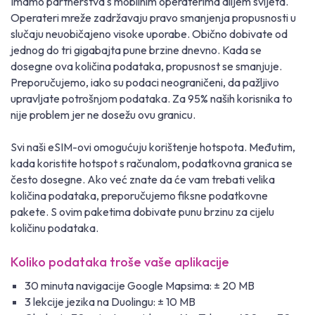
Imamo partnerstva s mobilnim operaterima diljem svijeta.
Operateri mreže zadržavaju pravo smanjenja propusnosti u
slučaju neuobičajeno visoke uporabe. Obično dobivate od
jednog do tri gigabajta pune brzine dnevno. Kada se
dosegne ova količina podataka, propusnost se smanjuje.
Preporučujemo, iako su podaci neograničeni, da pažljivo
upravljate potrošnjom podataka. Za 95% naših korisnika to
nije problem jer ne dosežu ovu granicu.
Svi naši eSIM-ovi omogućuju korištenje hotspota. Međutim,
kada koristite hotspot s računalom, podatkovna granica se
često dosegne. Ako već znate da će vam trebati velika
količina podataka, preporučujemo fiksne podatkovne
pakete. S ovim paketima dobivate punu brzinu za cijelu
količinu podataka.
Koliko podataka troše vaše aplikacije
30 minuta navigacije Google Mapsima: ± 20 MB
3 lekcije jezika na Duolingu: ± 10 MB