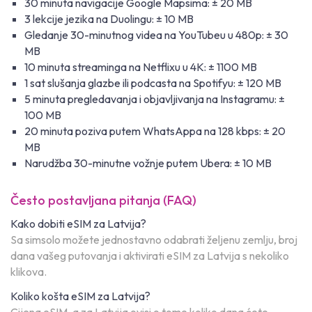
30 minuta navigacije Google Mapsima: ± 20 MB
3 lekcije jezika na Duolingu: ± 10 MB
Gledanje 30-minutnog videa na YouTubeu u 480p: ± 30
MB
10 minuta streaminga na Netflixu u 4K: ± 1100 MB
1 sat slušanja glazbe ili podcasta na Spotifyu: ± 120 MB
5 minuta pregledavanja i objavljivanja na Instagramu: ±
100 MB
20 minuta poziva putem WhatsAppa na 128 kbps: ± 20
MB
Narudžba 30-minutne vožnje putem Ubera: ± 10 MB
Često postavljana pitanja (FAQ)
Kako dobiti eSIM za Latvija?
Sa simsolo možete jednostavno odabrati željenu zemlju, broj
dana vašeg putovanja i aktivirati eSIM za Latvija s nekoliko
klikova.
Koliko košta eSIM za Latvija?