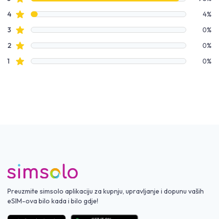
Podaci o recenzijama
Recenzije s zvjezdicama
4
4%
Recenzije s zvjezdicama
3
0%
Recenzije s zvjezdicama
2
0%
Recenzije s zvjezdicama
1
0%
Preuzmite simsolo aplikaciju za kupnju, upravljanje i dopunu vaših
eSIM-ova bilo kada i bilo gdje!