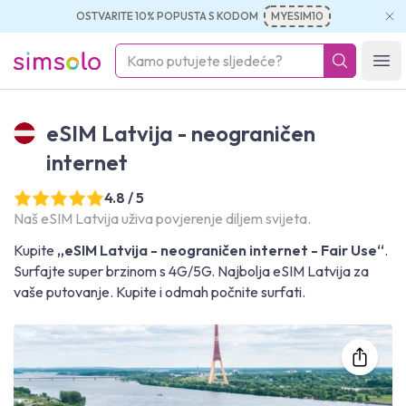
OSTVARITE 10% POPUSTA S KODOM
MYESIM10
simsolo
Ope
eSIM Latvija - neograničen
internet
4.8 / 5
Naš eSIM Latvija uživa povjerenje diljem svijeta.
Kupite
„eSIM Latvija - neograničen internet - Fair Use“
.
Surfajte super brzinom s 4G/5G. Najbolja eSIM Latvija za
vaše putovanje. Kupite i odmah počnite surfati.