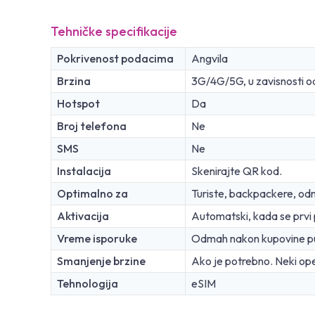
Tehničke specifikacije
Pokrivenost podacima
Angvila
Brzina
3G/4G/5G, u zavisnosti o
Hotspot
Da
Broj telefona
Ne
SMS
Ne
Instalacija
Skenirajte QR kod.
Optimalno za
Turiste, backpackere, od
Aktivacija
Automatski, kada se prvi
Vreme isporuke
Odmah nakon kupovine p
Smanjenje brzine
Ako je potrebno. Neki ope
Tehnologija
eSIM