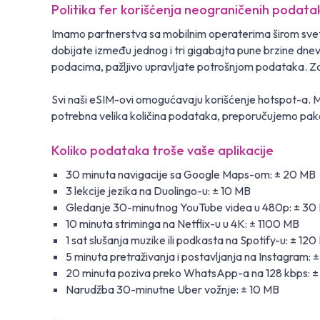
Politika fer korišćenja neograničenih podata
Imamo partnerstva sa mobilnim operaterima širom svet
dobijate između jednog i tri gigabajta pune brzine dn
podacima, pažljivo upravljate potrošnjom podataka. Za 9
Svi naši eSIM-ovi omogućavaju korišćenje hotspot-a. M
potrebna velika količina podataka, preporučujemo pake
Koliko podataka troše vaše aplikacije
30 minuta navigacije sa Google Maps-om: ± 20 MB
3 lekcije jezika na Duolingo-u: ± 10 MB
Gledanje 30-minutnog YouTube videa u 480p: ± 30
10 minuta striminga na Netflix-u u 4K: ± 1100 MB
1 sat slušanja muzike ili podkasta na Spotify-u: ± 12
5 minuta pretraživanja i postavljanja na Instagram:
20 minuta poziva preko WhatsApp-a na 128 kbps: 
Narudžba 30-minutne Uber vožnje: ± 10 MB