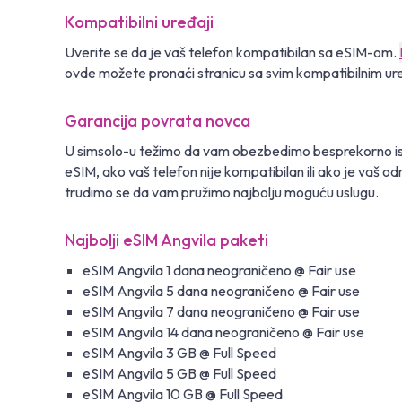
Kompatibilni uređaji
Uverite se da je vaš telefon kompatibilan sa eSIM-om.
ovde možete pronaći stranicu sa svim kompatibilnim ur
Garancija povrata novca
U simsolo-u težimo da vam obezbedimo besprekorno isk
eSIM, ako vaš telefon nije kompatibilan ili ako je vaš 
trudimo se da vam pružimo najbolju moguću uslugu.
Najbolji eSIM Angvila paketi
eSIM Angvila 1 dana neograničeno @ Fair use
eSIM Angvila 5 dana neograničeno @ Fair use
eSIM Angvila 7 dana neograničeno @ Fair use
eSIM Angvila 14 dana neograničeno @ Fair use
eSIM Angvila 3 GB @ Full Speed
eSIM Angvila 5 GB @ Full Speed
eSIM Angvila 10 GB @ Full Speed