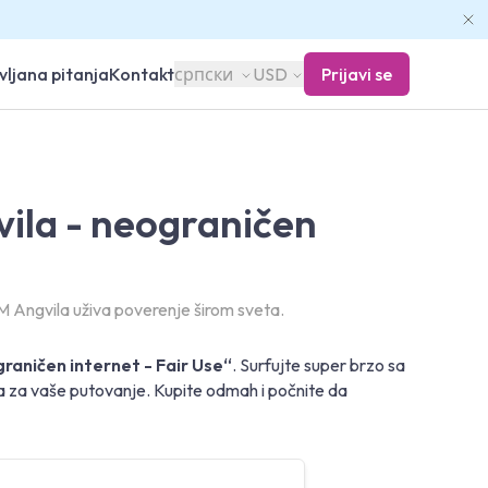
vljana pitanja
Kontakt
српски
USD
Prijavi se
ila - neograničen
M Angvila uživa poverenje širom sveta.
graničen internet - Fair Use“
. Surfujte super brzo sa
 za vaše putovanje. Kupite odmah i počnite da