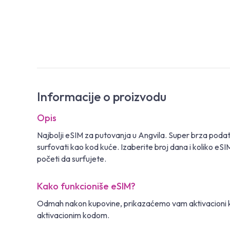
Informacije o proizvodu
Opis
Najbolji eSIM za putovanja u Angvila. Super brza podat
surfovati kao kod kuće. Izaberite broj dana i koliko eSI
početi da surfujete.
Kako funkcioniše eSIM?
Odmah nakon kupovine, prikazaćemo vam aktivacioni kod pu
aktivacionim kodom.