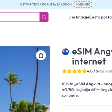
OSTVARITE 10% POPUSTA SA KODOM
MYESIM10
Destinacije
Često posta
eSIM Angv
internet
4.8 / 5
Naš eSI
Kupite
„eSIM Angvila - neo
4G/5G. Najbolja eSIM Angvila
surfujete.