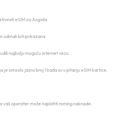
tivirati eSIM za Angvila.
am odmah biti prikazana.
dili najbolju moguću internet vezu.
e simsolo jasno broj 1 kada su u pitanju eSIM kartice.
ada vaš operater može naplatiti roming naknade.