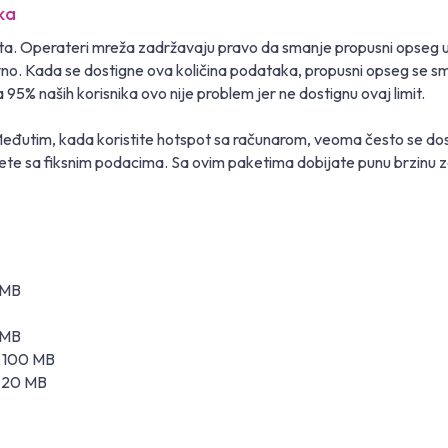
ka
a. Operateri mreža zadržavaju pravo da smanje propusni opseg u
evno. Kada se dostigne ova količina podataka, propusni opseg se 
5% naših korisnika ovo nije problem jer ne dostignu ovaj limit.
eđutim, kada koristite hotspot sa računarom, veoma često se dost
te sa fiksnim podacima. Sa ovim paketima dobijate punu brzinu za
 MB
0 MB
 ± 100 MB
± 20 MB