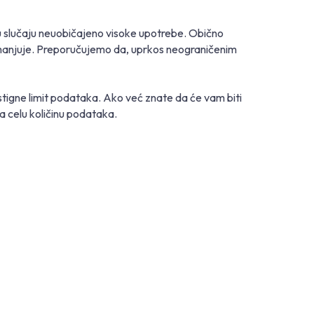
 slučaju neuobičajeno visoke upotrebe. Obično
smanjuje. Preporučujemo da, uprkos neograničenim
igne limit podataka. Ako već znate da će vam biti
 celu količinu podataka.