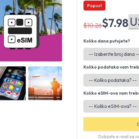
Popust
$7.98
$10.26
Koliko dana putujete?
Koliko podataka vam tre
Angled view
Angled view
Koliko eSIM-ova vam treb
Dobijate e-mail sa v