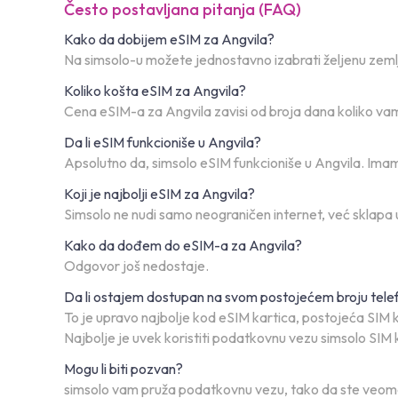
Često postavljana pitanja (FAQ)
Kako da dobijem eSIM za Angvila?
Na simsolo-u možete jednostavno izabrati željenu zemlj
Koliko košta eSIM za Angvila?
Cena eSIM-a za Angvila zavisi od broja dana koliko vam
Da li eSIM funkcioniše u Angvila?
Apsolutno da, simsolo eSIM funkcioniše u Angvila. Ima
Koji je najbolji eSIM za Angvila?
Simsolo ne nudi samo neograničen internet, već sklapa 
Kako da dođem do eSIM-a za Angvila?
Odgovor još nedostaje.
Da li ostajem dostupan na svom postojećem broju tele
To je upravo najbolje kod eSIM kartica, postojeća SIM k
Najbolje je uvek koristiti podatkovnu vezu simsolo SIM 
Mogu li biti pozvan?
simsolo vam pruža podatkovnu vezu, tako da ste veoma 