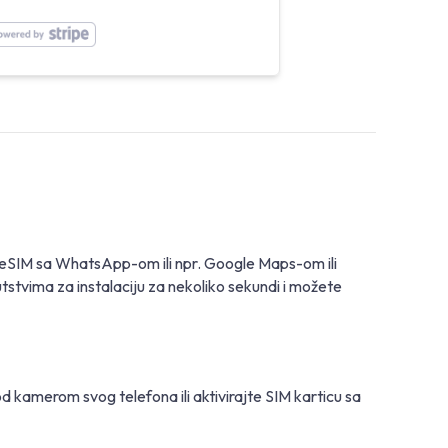
i eSIM sa WhatsApp-om ili npr. Google Maps-om ili
utstvima za instalaciju za nekoliko sekundi i možete
d kamerom svog telefona ili aktivirajte SIM karticu sa