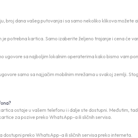
u, broj dana vašeg putovanja i sa samo nekoliko klikova možete ak
 je potrebna kartica. Samo izaberite željeno trajanje i cena će v
mo ugovore sa najboljim lokalnim operaterima kako bismo vam ponu
ugovore samo sa najjačim mobilnim mrežama u svakoj zemlji. Stoga j
fona?
artica ostaje u vašem telefonu i i dalje ste dostupni. Međutim, t
kartice za pozive preko WhatsApp-a ili sličnih servisa.
dostupni preko WhatsApp-a ili sličnih servisa preko interneta.