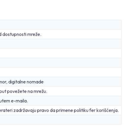
d dostupnosti mreže.
mor, digitalne nomade
 put povežete na mrežu.
utem e-maila.
rateri zadržavaju pravo da primene politiku fer korišćenja.