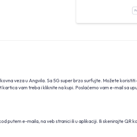
kovna veza u Angvila. Sa 5G super brzo surfujte. Možete koristit
M kartica vam treba i kliknite na kupi. Poslaćemo vam e-mail sa up
tem e-maila, na veb stranici ili u aplikaciji. Ili skenirajte QR ko