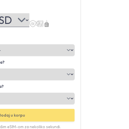
ba?
a?
Dodaj u korpu
ašim eSIM-om za nekoliko sekundi.