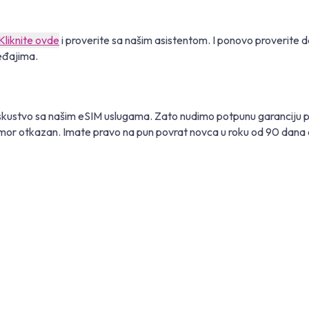
Kliknite ovde
i proverite sa našim asistentom. I ponovo proverite da 
eđajima.
ustvo sa našim eSIM uslugama. Zato nudimo potpunu garanciju povr
odmor otkazan. Imate pravo na pun povrat novca u roku od 90 dana o