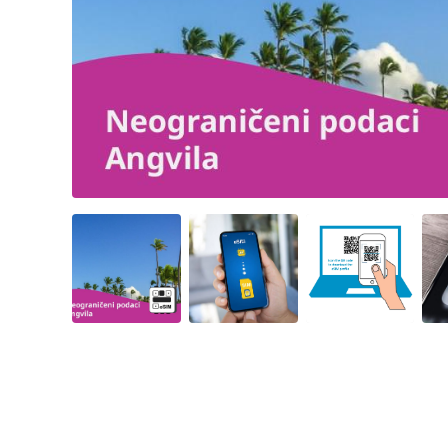
Angled view
Angled view
Angled view