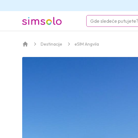
simsolo
Destinacije
eSIM Angvila
Početna