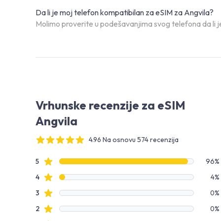
Da li je moj telefon kompatibilan za eSIM za Angvila?
Molimo proverite u podešavanjima svog telefona da li j
Vrhunske recenzije za eSIM
Angvila
4.96 Na osnovu 574 recenzija
4 out of 5 stars
Podaci o recenzijama
Zvezdice recenzija
5
96%
Zvezdice recenzija
4
4%
Zvezdice recenzija
3
0%
Zvezdice recenzija
2
0%