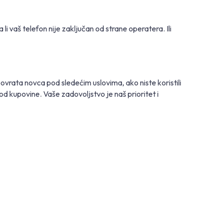
li vaš telefon nije zaključan od strane operatera. Ili
ata novca pod sledećim uslovima, ako niste koristili
d kupovine. Vaše zadovoljstvo je naš prioritet i