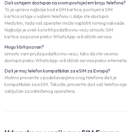
Da li ostajem dostupan na svom postojećem broju telefona?
To je upravo najbolje kod eSIM kartica, postojeća SIM
kartica ostaje u vašem telefonu i i dalje ste dostupni.
Međutim, tada vaš operater može naplatiti roming naknade.
Najbolje je uvek koristiti podatkovnu vezu simsolo SIM
kartice za pozive preko WhatsApp-a ili sličnih servisa.
Mogu li biti pozvan?
simsolo vam pruža podatkovnu vezu, tako da ste veoma
dostupni preko WhatsApp-a ili sličnih servisa preko interneta.
Da li je moj telefon kompatibilan za eSIM za Evropa?
Molimo proverite u podešavanjima svog telefona da li je
kompatibilan za eSIM. Takođe, proverite da li vaš telefon nije
zaključan za određenog operatera.