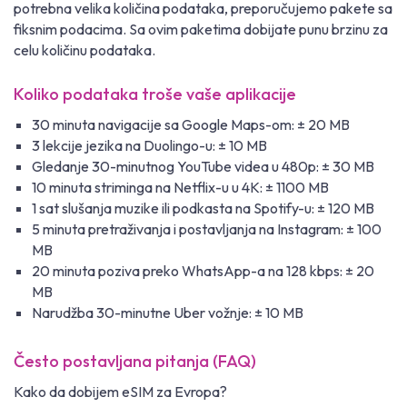
potrebna velika količina podataka, preporučujemo pakete sa
fiksnim podacima. Sa ovim paketima dobijate punu brzinu za
celu količinu podataka.
Koliko podataka troše vaše aplikacije
30 minuta navigacije sa Google Maps-om: ± 20 MB
3 lekcije jezika na Duolingo-u: ± 10 MB
Gledanje 30-minutnog YouTube videa u 480p: ± 30 MB
10 minuta striminga na Netflix-u u 4K: ± 1100 MB
1 sat slušanja muzike ili podkasta na Spotify-u: ± 120 MB
5 minuta pretraživanja i postavljanja na Instagram: ± 100
MB
20 minuta poziva preko WhatsApp-a na 128 kbps: ± 20
MB
Narudžba 30-minutne Uber vožnje: ± 10 MB
Često postavljana pitanja (FAQ)
Kako da dobijem eSIM za Evropa?