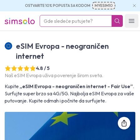
OSTVARITE 10% POPUSTA SA KODOM
MYESIM10
simsolo
Ope
eSIM Evropa - neograničen
internet
4.8 / 5
Naš eSIM Evropa uživa poverenje širom sveta.
Kupite
„eSIM Evropa - neograničen internet - Fair Use“
.
Surfujte super brzo sa 4G/5G. Najbolja eSIM Evropa za vaše
putovanje. Kupite odmah i počnite da surfujete.