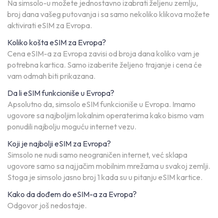
Na simsolo-u možete jednostavno izabrati željenu zemlju,
broj dana vašeg putovanja i sa samo nekoliko klikova možete
aktivirati eSIM za Evropa.
Koliko košta eSIM za Evropa?
Cena eSIM-a za Evropa zavisi od broja dana koliko vam je
potrebna kartica. Samo izaberite željeno trajanje i cena će
vam odmah biti prikazana.
Da li eSIM funkcioniše u Evropa?
Apsolutno da, simsolo eSIM funkcioniše u Evropa. Imamo
ugovore sa najboljim lokalnim operaterima kako bismo vam
ponudili najbolju moguću internet vezu.
Koji je najbolji eSIM za Evropa?
Simsolo ne nudi samo neograničen internet, već sklapa
ugovore samo sa najjačim mobilnim mrežama u svakoj zemlji.
Stoga je simsolo jasno broj 1 kada su u pitanju eSIM kartice.
Kako da dođem do eSIM-a za Evropa?
Odgovor još nedostaje.