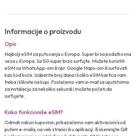
Informacije o proizvodu
Opis
Najbolji eSIM za putovanja u Evropa. Super brza podatkovna
veza u Evropa. Sa 5G super brzo surfujte. Možete koristiti
eSIM sa WhatsApp-om ili npr. Google Maps-om ili surfovati
kao kod kuće. Izaberite broj dana i koliko eSIM kartica vam
treba i kliknite na kupi. Poslaćemo vam e-mail sa uputstvima
za instalaciju za nekoliko sekundi i možete početi da
surfujete.
Kako funkcioniše eSIM?
Odmah nakon kupovine, prikazaćemo vam aktivacioni kod
putem e-maila, na veb stranici ili u aplikaciji. Ili skenirajte QR