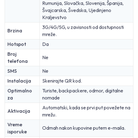
Rumunija, Slovačka, Slovenija, Španija,
Švajcarska, Švedska, Ujedinjeno
Kraljevstvo
3G/4G/5G, u zavisnosti od dostupnosti
Brzina
mreže.
Hotspot
Da
Broj
Ne
telefona
SMS
Ne
Instalacija
Skenirajte QR kod.
Optimalno
Turiste, backpackere, odmor, digitalne
za
nomade
Automatski, kada se prvi put povežete na
Aktivacija
mrežu.
Vreme
Odmah nakon kupovine putem e-maila.
isporuke