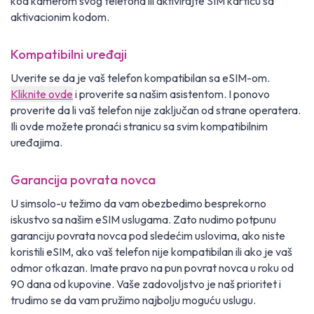
kod kamerom svog telefona ili aktivirajte SIM karticu sa
aktivacionim kodom.
Kompatibilni uređaji
Uverite se da je vaš telefon kompatibilan sa eSIM-om.
Kliknite ovde
i proverite sa našim asistentom. I ponovo
proverite da li vaš telefon nije zaključan od strane operatera.
Ili ovde možete pronaći stranicu sa svim kompatibilnim
uređajima.
Garancija povrata novca
U simsolo-u težimo da vam obezbedimo besprekorno
iskustvo sa našim eSIM uslugama. Zato nudimo potpunu
garanciju povrata novca pod sledećim uslovima, ako niste
koristili eSIM, ako vaš telefon nije kompatibilan ili ako je vaš
odmor otkazan. Imate pravo na pun povrat novca u roku od
90 dana od kupovine. Vaše zadovoljstvo je naš prioritet i
trudimo se da vam pružimo najbolju moguću uslugu.