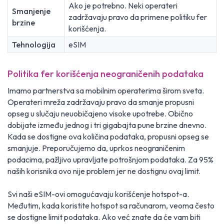
Ako je potrebno. Neki operateri
Smanjenje
zadržavaju pravo da primene politiku fer
brzine
korišćenja.
Tehnologija
eSIM
Politika fer korišćenja neograničenih podataka
Imamo partnerstva sa mobilnim operaterima širom sveta.
Operateri mreža zadržavaju pravo da smanje propusni
opseg u slučaju neuobičajeno visoke upotrebe. Obično
dobijate između jednog i tri gigabajta pune brzine dnevno.
Kada se dostigne ova količina podataka, propusni opseg se
smanjuje. Preporučujemo da, uprkos neograničenim
podacima, pažljivo upravljate potrošnjom podataka. Za 95%
naših korisnika ovo nije problem jer ne dostignu ovaj limit.
Svi naši eSIM-ovi omogućavaju korišćenje hotspot-a.
Međutim, kada koristite hotspot sa računarom, veoma često
se dostigne limit podataka. Ako već znate da će vam biti