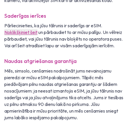
kameru, vai aktivizējat SIM karti ar aktivizēšanas kodu.
Saderīgas ierīces
Pārliecinieties, ka jūsu tālrunis ir saderīgs ar eSIM.
Noklikšķiniet šeit
un pārbaudiet to ar mūsu palīgu. Un vēlreiz
pārbaudiet, vai jūsu tālrunis nav bloķēts no operatora puses.
Vai arī šeit atradīsiet lapu ar visām saderīgajām ierīcēm.
Naudas atgriešanas garantija
Mēs, simsolo, cenšamies nodrošināt jums nevainojamu
pieredzi ar mūsu eSIM pakalpojumiem. Tāpēc mēs
piedāvājam pilnu naudas atgriešanas garantiju ar šādiem
nosacījumiem: ja neesat izmantojis eSIM, ja jūsu tālrunis nav
saderīgs vai ja jūsu atvaļinājums tika atcelts. Jums ir tiesības
uz pilnu atmaksu 90 dienu laikā no pirkuma. Jūsu
apmierinātība ir mūsu prioritāte, un mēs cenšamies sniegt
jums labāko iespējamo pakalpojumu.