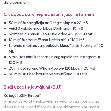
datu apjomam.
Cik daudz datu nepieciešams jūsu lietotnēm
30 minūšu navigācija ar Google Maps: ± 20 MB
Veikt 3 valodu nodarbības Duolingo: ± 10 MB
Skatīties 30 minūšu YouTube video 480p: ± 30 MB
10 minūšu straumēšana Netflix 4K: ± 1100 MB
1 stunda mūzikas vai podkāstu klausīšanās Spotify: ± 120
MB
5 minūtes pārlūkošanas un augšupielādes Instagram: ±
100 MB
20 minūšu saruna WhatsApp pie 128 kbps: ± 20 MB
30 minūšu Uber brauciena pasūtīšana: ± 10 MB
Bieži uzdotie jautājumi (BUJ)
Kā iegūt eSIM Eiropa?
Simsolo jūs varat viegli izvēlēties vēlamo valsti, ceļojuma
dienu skaitu un ar dažiem klikšķiem aktivizēt eSIM Eiropa.