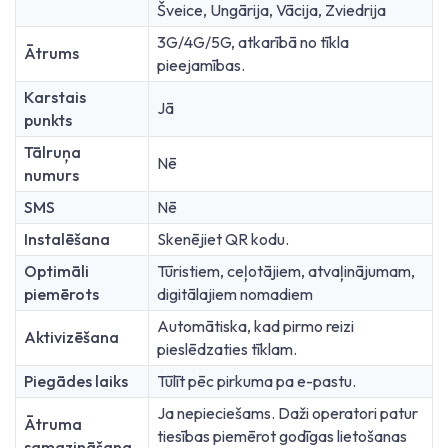
Šveice, Ungārija, Vācija, Zviedrija
3G/4G/5G, atkarībā no tīkla
Ātrums
pieejamības.
Karstais
Jā
punkts
Tālruņa
Nē
numurs
SMS
Nē
Instalēšana
Skenējiet QR kodu.
Optimāli
Tūristiem, ceļotājiem, atvaļinājumam,
piemērots
digitālajiem nomadiem
Automātiska, kad pirmo reizi
Aktivizēšana
pieslēdzaties tīklam.
Piegādes laiks
Tūlīt pēc pirkuma pa e-pastu.
Ja nepieciešams. Daži operatori patur
Ātruma
tiesības piemērot godīgas lietošanas
samazināšana