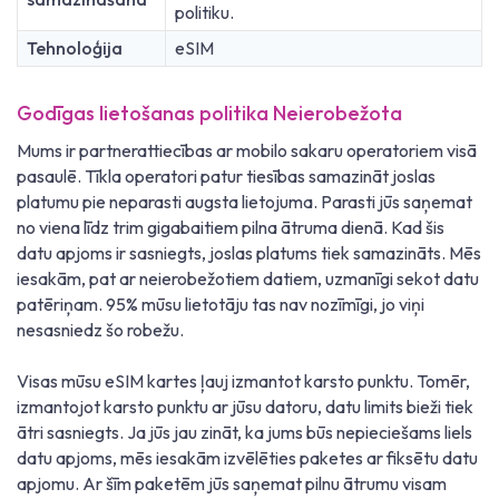
politiku.
Tehnoloģija
eSIM
Godīgas lietošanas politika Neierobežota
Mums ir partnerattiecības ar mobilo sakaru operatoriem visā
pasaulē. Tīkla operatori patur tiesības samazināt joslas
platumu pie neparasti augsta lietojuma. Parasti jūs saņemat
no viena līdz trim gigabaitiem pilna ātruma dienā. Kad šis
datu apjoms ir sasniegts, joslas platums tiek samazināts. Mēs
iesakām, pat ar neierobežotiem datiem, uzmanīgi sekot datu
patēriņam. 95% mūsu lietotāju tas nav nozīmīgi, jo viņi
nesasniedz šo robežu.
Visas mūsu eSIM kartes ļauj izmantot karsto punktu. Tomēr,
izmantojot karsto punktu ar jūsu datoru, datu limits bieži tiek
ātri sasniegts. Ja jūs jau zināt, ka jums būs nepieciešams liels
datu apjoms, mēs iesakām izvēlēties paketes ar fiksētu datu
apjomu. Ar šīm paketēm jūs saņemat pilnu ātrumu visam