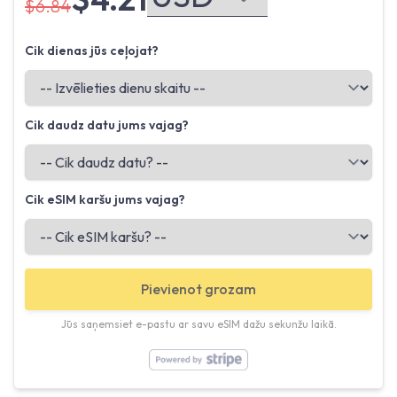
$6.84
Cik dienas jūs ceļojat?
Cik daudz datu jums vajag?
Cik eSIM karšu jums vajag?
Pievienot grozam
Jūs saņemsiet e-pastu ar savu eSIM dažu sekunžu laikā.