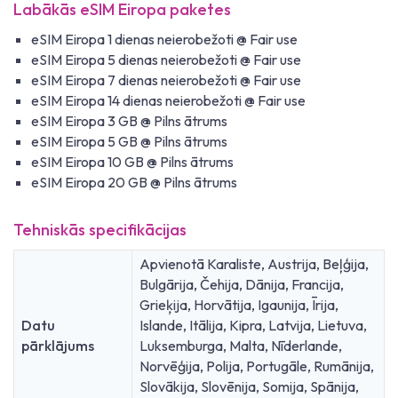
Labākās eSIM Eiropa paketes
eSIM Eiropa 1 dienas neierobežoti @ Fair use
eSIM Eiropa 5 dienas neierobežoti @ Fair use
eSIM Eiropa 7 dienas neierobežoti @ Fair use
eSIM Eiropa 14 dienas neierobežoti @ Fair use
eSIM Eiropa 3 GB @ Pilns ātrums
eSIM Eiropa 5 GB @ Pilns ātrums
eSIM Eiropa 10 GB @ Pilns ātrums
eSIM Eiropa 20 GB @ Pilns ātrums
Tehniskās specifikācijas
Apvienotā Karaliste, Austrija, Beļģija,
Bulgārija, Čehija, Dānija, Francija,
Grieķija, Horvātija, Igaunija, Īrija,
Datu
Islande, Itālija, Kipra, Latvija, Lietuva,
pārklājums
Luksemburga, Malta, Nīderlande,
Norvēģija, Polija, Portugāle, Rumānija,
Slovākija, Slovēnija, Somija, Spānija,