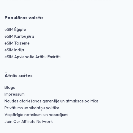
Populāras valstis
eSIM Ēģipte
eSIM Karību jūra
eSIM Taizeme
eSIM Indija
eSIM Apvienotie Arābu Emirāti
Ātrās saites
Blogs
Impressum
Naudas atgriešanas garantija un atmaksas politika
Privātums un sīkdatņu politika
Vispārīgie noteikumi un nosacījumi
Join Our Affiliate Network