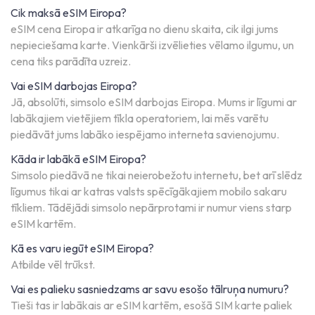
Cik maksā eSIM Eiropa?
eSIM cena Eiropa ir atkarīga no dienu skaita, cik ilgi jums
nepieciešama karte. Vienkārši izvēlieties vēlamo ilgumu, un
cena tiks parādīta uzreiz.
Vai eSIM darbojas Eiropa?
Jā, absolūti, simsolo eSIM darbojas Eiropa. Mums ir līgumi ar
labākajiem vietējiem tīkla operatoriem, lai mēs varētu
piedāvāt jums labāko iespējamo interneta savienojumu.
Kāda ir labākā eSIM Eiropa?
Simsolo piedāvā ne tikai neierobežotu internetu, bet arī slēdz
līgumus tikai ar katras valsts spēcīgākajiem mobilo sakaru
tīkliem. Tādējādi simsolo nepārprotami ir numur viens starp
eSIM kartēm.
Kā es varu iegūt eSIM Eiropa?
Atbilde vēl trūkst.
Vai es palieku sasniedzams ar savu esošo tālruņa numuru?
Tieši tas ir labākais ar eSIM kartēm, esošā SIM karte paliek