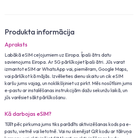
Produkta informācija
Apraksts
Labākā eSIM ceļojumiem uz Eiropa. Īpaši ātrs datu
savienojums Eiropa. Ar 5G pārlūkojiet īpaši ātri. Jūs varat
izmantot eSIM ar WhatsApp vai, piemēram, Google Maps,
vai pārlūkot kā mājās. Izvēlieties dienu skaitu un cik eSIM
karšu jums vajag, un noklikšķiniet uz pirkt. Mēs nosūtīsim jums
e-pastu ar instalēšanas instrukcijām dažu sekunžu laikā, un
jūs varēsiet sākt pārlūkošanu.
Kā darbojas eSIM?
Tūlīt pēc pirkuma jums tiks parādīts aktivizēšanas kods pa e-
pastu, vietnē vai lietotnē. Vai nu skenējat QR kodu ar tālruņa