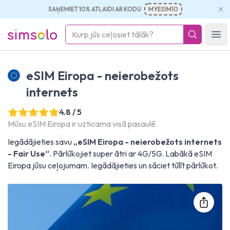
SAŅEMIET 10% ATLAIDI AR KODU
MYESIM10
simsolo
Ope
eSIM Eiropa - neierobežots
internets
4.8 / 5
Mūsu eSIM Eiropa ir uzticama visā pasaulē.
Iegādājieties savu
„eSIM Eiropa - neierobežots internets
- Fair Use“
. Pārlūkojiet super ātri ar 4G/5G. Labākā eSIM
Eiropa jūsu ceļojumam. Iegādājieties un sāciet tūlīt pārlūkot.