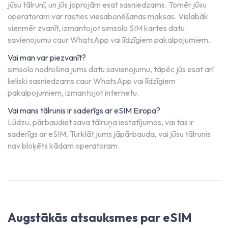
jūsu tālrunī, un jūs joprojām esat sasniedzams. Tomēr jūsu
operatoram var rasties viesabonēšanas maksas. Vislabāk
vienmēr zvanīt, izmantojot simsolo SIM kartes datu
savienojumu caur WhatsApp vai līdzīgiem pakalpojumiem.
Vai man var piezvanīt?
simsolo nodrošina jums datu savienojumu, tāpēc jūs esat arī
lieliski sasniedzams caur WhatsApp vai līdzīgiem
pakalpojumiem, izmantojot internetu.
Vai mans tālrunis ir saderīgs ar eSIM Eiropa?
Lūdzu, pārbaudiet sava tālruņa iestatījumos, vai tas ir
saderīgs ar eSIM. Turklāt jums jāpārbauda, vai jūsu tālrunis
nav bloķēts kādam operatoram.
Augstākās atsauksmes par eSIM