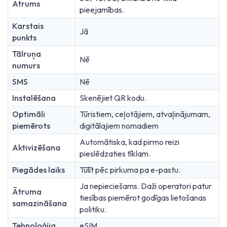
Ātrums
pieejamības.
Karstais
Jā
punkts
Tālruņa
Nē
numurs
SMS
Nē
Instalēšana
Skenējiet QR kodu.
Optimāli
Tūristiem, ceļotājiem, atvaļinājumam,
piemērots
digitālajiem nomadiem
Automātiska, kad pirmo reizi
Aktivizēšana
pieslēdzaties tīklam.
Piegādes laiks
Tūlīt pēc pirkuma pa e-pastu.
Ja nepieciešams. Daži operatori patur
Ātruma
tiesības piemērot godīgas lietošanas
samazināšana
politiku.
Tehnoloģija
eSIM