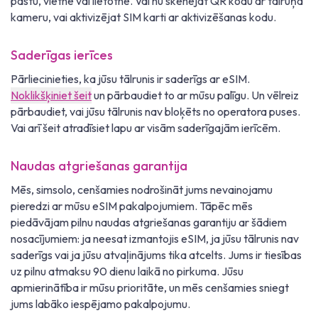
pastu, vietnē vai lietotnē. Vai nu skenējat QR kodu ar tālruņa
kameru, vai aktivizējat SIM karti ar aktivizēšanas kodu.
Saderīgas ierīces
Pārliecinieties, ka jūsu tālrunis ir saderīgs ar eSIM.
Noklikšķiniet šeit
un pārbaudiet to ar mūsu palīgu. Un vēlreiz
pārbaudiet, vai jūsu tālrunis nav bloķēts no operatora puses.
Vai arī šeit atradīsiet lapu ar visām saderīgajām ierīcēm.
Naudas atgriešanas garantija
Mēs, simsolo, cenšamies nodrošināt jums nevainojamu
pieredzi ar mūsu eSIM pakalpojumiem. Tāpēc mēs
piedāvājam pilnu naudas atgriešanas garantiju ar šādiem
nosacījumiem: ja neesat izmantojis eSIM, ja jūsu tālrunis nav
saderīgs vai ja jūsu atvaļinājums tika atcelts. Jums ir tiesības
uz pilnu atmaksu 90 dienu laikā no pirkuma. Jūsu
apmierinātība ir mūsu prioritāte, un mēs cenšamies sniegt
jums labāko iespējamo pakalpojumu.