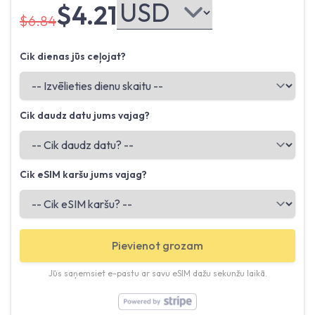
$4.21
$6.84
Cik dienas jūs ceļojat?
Cik daudz datu jums vajag?
Cik eSIM karšu jums vajag?
Pievienot grozam
Jūs saņemsiet e-pastu ar savu eSIM dažu sekunžu laikā.