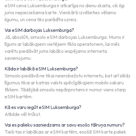
eSIM cena Luksemburga ir atkarīga no dienu skaita, cik ilgi
jums nepieciešama karte. Vienkārši izvēlieties vēlamo
ilgumu, un cena tiks parādīta uzreiz.
Vai eSIM darbojas Luksemburga?
Jā, absolūti, simsolo eSIM darbojas Luksemburga. Mums ir
līgumi ar labākajiem vietējiem tīkla operatoriem, lai mēs
varētu piedāvāt jums labāko iespējamo interneta
savienojumu.
Kāda ir labākā eSIM Luksemburga?
Simsolo piedāvā ne tikai neierobežotu internetu, bet arī slēdz
līgumus tikai ar katras valsts spēcīgākajiem mobilo sakaru
tīkliem. Tādējādi simsolo nepārprotami ir numur viens starp
eSIM kartēm.
Kā es varu iegūt eSIM Luksemburga?
Atbilde vēl trūkst.
Vai es palieku sasniedzams ar savu esošo tālruņa numuru?
Tieši tas ir labākais ar eSIM kartēm, esošā SIM karte paliek