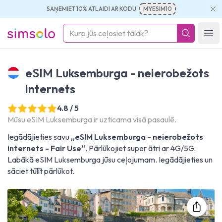
SAŅEMIET 10% ATLAIDI AR KODU
MYESIM10
simsolo
Ope
eSIM Luksemburga - neierobežots
internets
4.8 / 5
Mūsu eSIM Luksemburga ir uzticama visā pasaulē.
Iegādājieties savu
„eSIM Luksemburga - neierobežots
internets - Fair Use“
. Pārlūkojiet super ātri ar 4G/5G.
Labākā eSIM Luksemburga jūsu ceļojumam. Iegādājieties un
sāciet tūlīt pārlūkot.