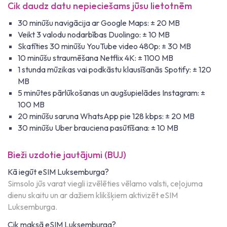
Cik daudz datu nepieciešams jūsu lietotnēm
30 minūšu navigācija ar Google Maps: ± 20 MB
Veikt 3 valodu nodarbības Duolingo: ± 10 MB
Skatīties 30 minūšu YouTube video 480p: ± 30 MB
10 minūšu straumēšana Netflix 4K: ± 1100 MB
1 stunda mūzikas vai podkāstu klausīšanās Spotify: ± 120
MB
5 minūtes pārlūkošanas un augšupielādes Instagram: ±
100 MB
20 minūšu saruna WhatsApp pie 128 kbps: ± 20 MB
30 minūšu Uber brauciena pasūtīšana: ± 10 MB
Bieži uzdotie jautājumi (BUJ)
Kā iegūt eSIM Luksemburga?
Simsolo jūs varat viegli izvēlēties vēlamo valsti, ceļojuma
dienu skaitu un ar dažiem klikšķiem aktivizēt eSIM
Luksemburga.
Cik maksā eSIM Luksemburga?