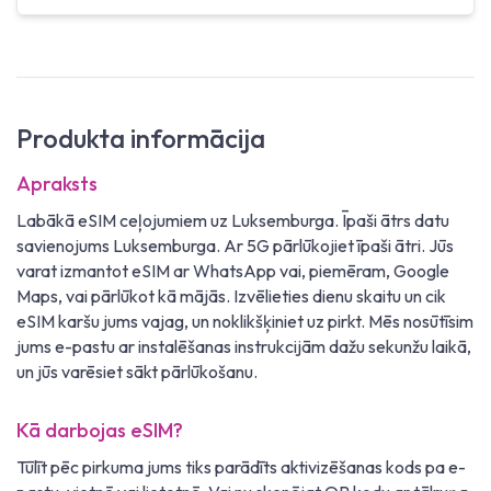
Produkta informācija
Apraksts
Labākā eSIM ceļojumiem uz Luksemburga. Īpaši ātrs datu
savienojums Luksemburga. Ar 5G pārlūkojiet īpaši ātri. Jūs
varat izmantot eSIM ar WhatsApp vai, piemēram, Google
Maps, vai pārlūkot kā mājās. Izvēlieties dienu skaitu un cik
eSIM karšu jums vajag, un noklikšķiniet uz pirkt. Mēs nosūtīsim
jums e-pastu ar instalēšanas instrukcijām dažu sekunžu laikā,
un jūs varēsiet sākt pārlūkošanu.
Kā darbojas eSIM?
Tūlīt pēc pirkuma jums tiks parādīts aktivizēšanas kods pa e-