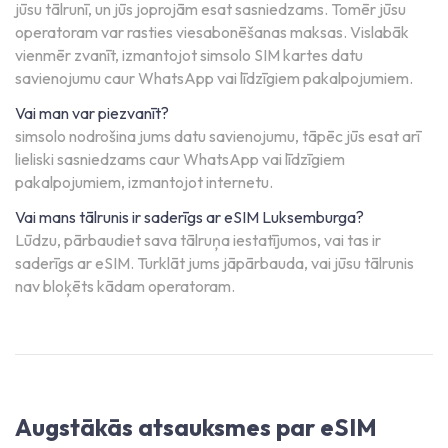
jūsu tālrunī, un jūs joprojām esat sasniedzams. Tomēr jūsu
operatoram var rasties viesabonēšanas maksas. Vislabāk
vienmēr zvanīt, izmantojot simsolo SIM kartes datu
savienojumu caur WhatsApp vai līdzīgiem pakalpojumiem.
Vai man var piezvanīt?
simsolo nodrošina jums datu savienojumu, tāpēc jūs esat arī
lieliski sasniedzams caur WhatsApp vai līdzīgiem
pakalpojumiem, izmantojot internetu.
Vai mans tālrunis ir saderīgs ar eSIM Luksemburga?
Lūdzu, pārbaudiet sava tālruņa iestatījumos, vai tas ir
saderīgs ar eSIM. Turklāt jums jāpārbauda, vai jūsu tālrunis
nav bloķēts kādam operatoram.
Augstākās atsauksmes par eSIM