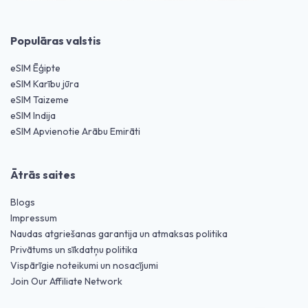
Populāras valstis
eSIM Ēģipte
eSIM Karību jūra
eSIM Taizeme
eSIM Indija
eSIM Apvienotie Arābu Emirāti
Ātrās saites
Blogs
Impressum
Naudas atgriešanas garantija un atmaksas politika
Privātums un sīkdatņu politika
Vispārīgie noteikumi un nosacījumi
Join Our Affiliate Network