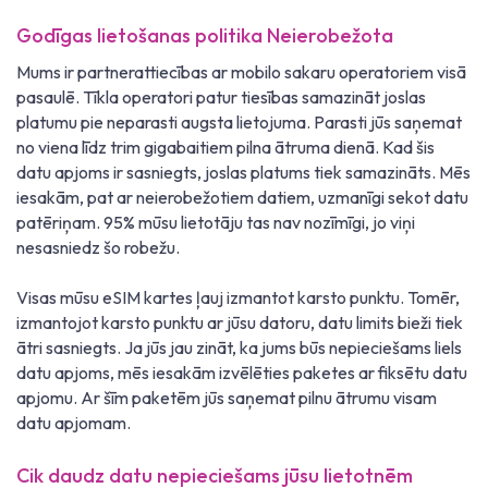
Godīgas lietošanas politika Neierobežota
Mums ir partnerattiecības ar mobilo sakaru operatoriem visā
pasaulē. Tīkla operatori patur tiesības samazināt joslas
platumu pie neparasti augsta lietojuma. Parasti jūs saņemat
no viena līdz trim gigabaitiem pilna ātruma dienā. Kad šis
datu apjoms ir sasniegts, joslas platums tiek samazināts. Mēs
iesakām, pat ar neierobežotiem datiem, uzmanīgi sekot datu
patēriņam. 95% mūsu lietotāju tas nav nozīmīgi, jo viņi
nesasniedz šo robežu.
Visas mūsu eSIM kartes ļauj izmantot karsto punktu. Tomēr,
izmantojot karsto punktu ar jūsu datoru, datu limits bieži tiek
ātri sasniegts. Ja jūs jau zināt, ka jums būs nepieciešams liels
datu apjoms, mēs iesakām izvēlēties paketes ar fiksētu datu
apjomu. Ar šīm paketēm jūs saņemat pilnu ātrumu visam
datu apjomam.
Cik daudz datu nepieciešams jūsu lietotnēm