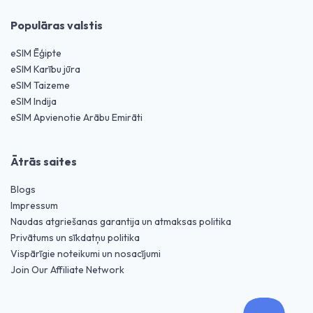
Populāras valstis
eSIM Ēģipte
eSIM Karību jūra
eSIM Taizeme
eSIM Indija
eSIM Apvienotie Arābu Emirāti
Ātrās saites
Blogs
Impressum
Naudas atgriešanas garantija un atmaksas politika
Privātums un sīkdatņu politika
Vispārīgie noteikumi un nosacījumi
Join Our Affiliate Network