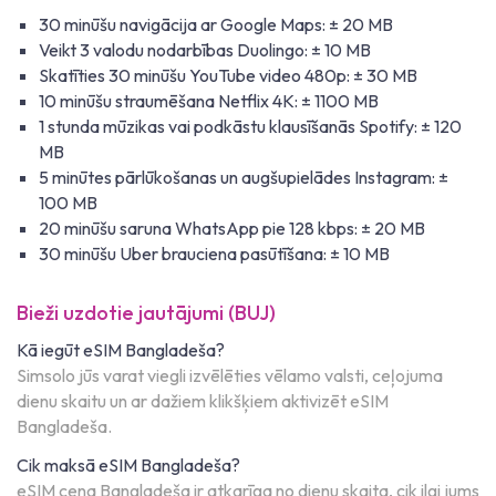
30 minūšu navigācija ar Google Maps: ± 20 MB
Veikt 3 valodu nodarbības Duolingo: ± 10 MB
Skatīties 30 minūšu YouTube video 480p: ± 30 MB
10 minūšu straumēšana Netflix 4K: ± 1100 MB
1 stunda mūzikas vai podkāstu klausīšanās Spotify: ± 120
MB
5 minūtes pārlūkošanas un augšupielādes Instagram: ±
100 MB
20 minūšu saruna WhatsApp pie 128 kbps: ± 20 MB
30 minūšu Uber brauciena pasūtīšana: ± 10 MB
Bieži uzdotie jautājumi (BUJ)
Kā iegūt eSIM Bangladeša?
Simsolo jūs varat viegli izvēlēties vēlamo valsti, ceļojuma
dienu skaitu un ar dažiem klikšķiem aktivizēt eSIM
Bangladeša.
Cik maksā eSIM Bangladeša?
eSIM cena Bangladeša ir atkarīga no dienu skaita, cik ilgi jums