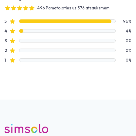
4.96 Pamatojoties uz 576 atsauksmēm
4 out of 5 stars
Atsauksmju dati
Zvaigžņu atsauksmes
5
96%
Zvaigžņu atsauksmes
4
4%
Zvaigžņu atsauksmes
3
0%
Zvaigžņu atsauksmes
2
0%
Zvaigžņu atsauksmes
1
0%