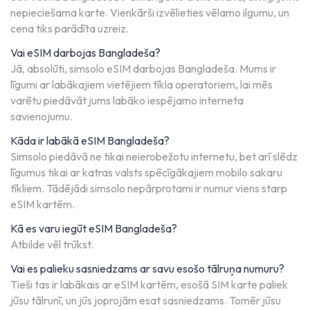
nepieciešama karte. Vienkārši izvēlieties vēlamo ilgumu, un
cena tiks parādīta uzreiz.
Vai eSIM darbojas Bangladeša?
Jā, absolūti, simsolo eSIM darbojas Bangladeša. Mums ir
līgumi ar labākajiem vietējiem tīkla operatoriem, lai mēs
varētu piedāvāt jums labāko iespējamo interneta
savienojumu.
Kāda ir labākā eSIM Bangladeša?
Simsolo piedāvā ne tikai neierobežotu internetu, bet arī slēdz
līgumus tikai ar katras valsts spēcīgākajiem mobilo sakaru
tīkliem. Tādējādi simsolo nepārprotami ir numur viens starp
eSIM kartēm.
Kā es varu iegūt eSIM Bangladeša?
Atbilde vēl trūkst.
Vai es palieku sasniedzams ar savu esošo tālruņa numuru?
Tieši tas ir labākais ar eSIM kartēm, esošā SIM karte paliek
jūsu tālrunī, un jūs joprojām esat sasniedzams. Tomēr jūsu