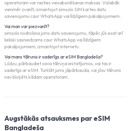
operatoram var rasties viesabonēšanas maksas. Vislabāk
vienmēr zvanīt, izmantojot simsolo SIM kartes datu
savienojumu caur WhatsApp vai līdzīgiem pakalpojumiem.
Vai man var piezvanīt?
simsolo nodrošina jums datu savienojumu, tāpēc jūs esat arī
lieliski sasniedzams caur WhatsApp vai līdzīgiem
pakalpojumiem, izmantojot internetu.
Vai mans tālrunis ir saderīgs ar eSIM Bangladeša?
Lūdzu, pārbaudiet sava tālruņa iestatījumos, vai tas ir
saderīgs ar eSIM. Turklāt jums jāpārbauda, vai jūsu tālrunis
nav bloķēts kādam operatoram.
Augstākās atsauksmes par eSIM
Bangladeša