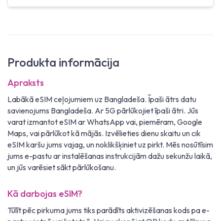
Produkta informācija
Apraksts
Labākā eSIM ceļojumiem uz Bangladeša. Īpaši ātrs datu
savienojums Bangladeša. Ar 5G pārlūkojiet īpaši ātri. Jūs
varat izmantot eSIM ar WhatsApp vai, piemēram, Google
Maps, vai pārlūkot kā mājās. Izvēlieties dienu skaitu un cik
eSIM karšu jums vajag, un noklikšķiniet uz pirkt. Mēs nosūtīsim
jums e-pastu ar instalēšanas instrukcijām dažu sekunžu laikā,
un jūs varēsiet sākt pārlūkošanu.
Kā darbojas eSIM?
Tūlīt pēc pirkuma jums tiks parādīts aktivizēšanas kods pa e-