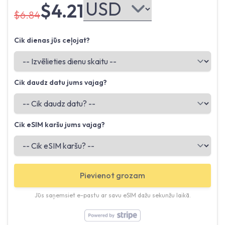
$4.21
$6.84
Cik dienas jūs ceļojat?
Cik daudz datu jums vajag?
Cik eSIM karšu jums vajag?
Pievienot grozam
Jūs saņemsiet e-pastu ar savu eSIM dažu sekunžu laikā.