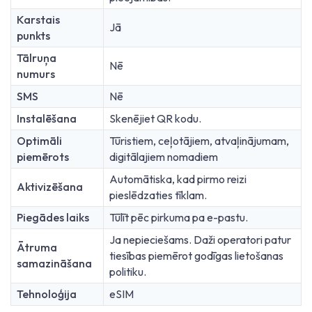
Karstais
Jā
punkts
Tālruņa
Nē
numurs
SMS
Nē
Instalēšana
Skenējiet QR kodu.
Optimāli
Tūristiem, ceļotājiem, atvaļinājumam,
piemērots
digitālajiem nomadiem
Automātiska, kad pirmo reizi
Aktivizēšana
pieslēdzaties tīklam.
Piegādes laiks
Tūlīt pēc pirkuma pa e-pastu.
Ja nepieciešams. Daži operatori patur
Ātruma
tiesības piemērot godīgas lietošanas
samazināšana
politiku.
Tehnoloģija
eSIM