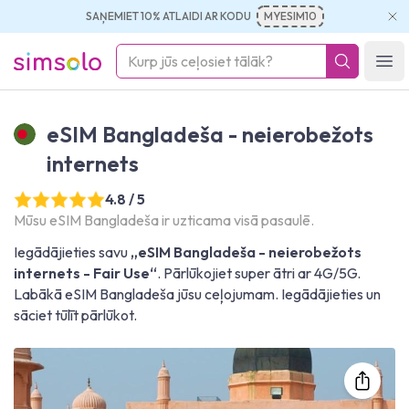
SAŅEMIET 10% ATLAIDI AR KODU
MYESIM10
simsolo
Ope
eSIM Bangladeša - neierobežots
internets
4.8 / 5
Mūsu eSIM Bangladeša ir uzticama visā pasaulē.
Iegādājieties savu
„eSIM Bangladeša - neierobežots
internets - Fair Use“
. Pārlūkojiet super ātri ar 4G/5G.
Labākā eSIM Bangladeša jūsu ceļojumam. Iegādājieties un
sāciet tūlīt pārlūkot.