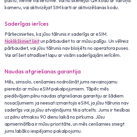
pastu, vietnē vai lietotnē. Vai nu skenējat QR kodu ar tālruņa
kameru, vai aktivizējat SIM karti ar aktivizēšanas kodu.
Saderīgas ierīces
Pārliecinieties, ka jūsu tālrunis ir saderīgs ar eSIM.
Noklikšķiniet šeit
un pārbaudiet to ar mūsu palīgu. Un vēlreiz
pārbaudiet, vai jūsu tālrunis nav bloķēts no operatora puses.
Vai arī šeit atradīsiet lapu ar visām saderīgajām ierīcēm.
Naudas atgriešanas garantija
Mēs, simsolo, cenšamies nodrošināt jums nevainojamu
pieredzi ar mūsu eSIM pakalpojumiem. Tāpēc mēs
piedāvājam pilnu naudas atgriešanas garantiju ar šādiem
nosacījumiem: ja neesat izmantojis eSIM, ja jūsu tālrunis nav
saderīgs vai ja jūsu atvaļinājums tika atcelts. Jums ir tiesības
uz pilnu atmaksu 90 dienu laikā no pirkuma. Jūsu
apmierinātība ir mūsu prioritāte, un mēs cenšamies sniegt
jums labāko iespējamo pakalpojumu.