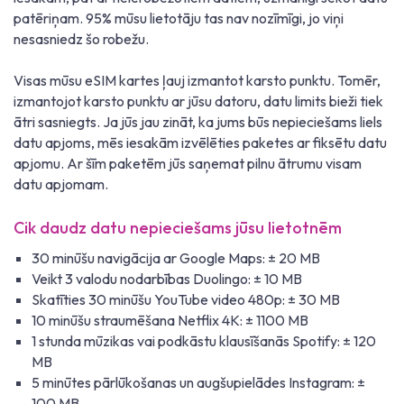
patēriņam. 95% mūsu lietotāju tas nav nozīmīgi, jo viņi
nesasniedz šo robežu.
Visas mūsu eSIM kartes ļauj izmantot karsto punktu. Tomēr,
izmantojot karsto punktu ar jūsu datoru, datu limits bieži tiek
ātri sasniegts. Ja jūs jau zināt, ka jums būs nepieciešams liels
datu apjoms, mēs iesakām izvēlēties paketes ar fiksētu datu
apjomu. Ar šīm paketēm jūs saņemat pilnu ātrumu visam
datu apjomam.
Cik daudz datu nepieciešams jūsu lietotnēm
30 minūšu navigācija ar Google Maps: ± 20 MB
Veikt 3 valodu nodarbības Duolingo: ± 10 MB
Skatīties 30 minūšu YouTube video 480p: ± 30 MB
10 minūšu straumēšana Netflix 4K: ± 1100 MB
1 stunda mūzikas vai podkāstu klausīšanās Spotify: ± 120
MB
5 minūtes pārlūkošanas un augšupielādes Instagram: ±
100 MB