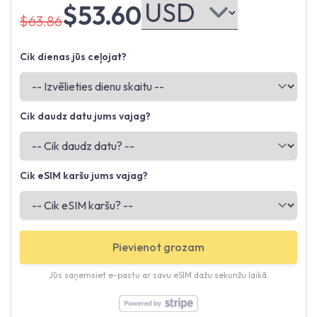
$53.60
$63.86
Cik dienas jūs ceļojat?
Cik daudz datu jums vajag?
Cik eSIM karšu jums vajag?
Pievienot grozam
Jūs saņemsiet e-pastu ar savu eSIM dažu sekunžu laikā.