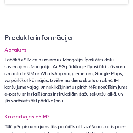
Produkta informācija
Apraksts
Labākā eSIM ceļojumiem uz Mongolija. Īpaši ātrs datu
savienojums Mongolija. Ar 5G pārlūkojiet īpaši ātri. Jūs varat
izmantot eSIM ar WhatsApp vai, piemēram, Google Maps,
vai pārlūkot kā mājās. Izvēlieties dienu skaitu un cik eSIM
karšu jums vajag, un noklikšķiniet uz pirkt. Mēs nosūtīsim jums
e-pastu ar instalēšanas instrukcijām dažu sekunžu laikā, un
jūs varēsiet sākt pārlūkošanu.
Kā darbojas eSIM?
Tūlīt pēc pirkuma jums tiks parādīts aktivizēšanas kods pa e-