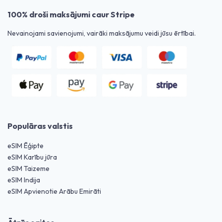
100% droši maksājumi caur Stripe
Nevainojami savienojumi, vairāki maksājumu veidi jūsu ērtībai.
Populāras valstis
eSIM Ēģipte
eSIM Karību jūra
eSIM Taizeme
eSIM Indija
eSIM Apvienotie Arābu Emirāti