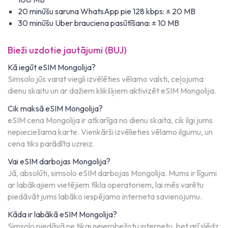
20 minūšu saruna WhatsApp pie 128 kbps: ± 20 MB
30 minūšu Uber brauciena pasūtīšana: ± 10 MB
Bieži uzdotie jautājumi (BUJ)
Kā iegūt eSIM Mongolija?
Simsolo jūs varat viegli izvēlēties vēlamo valsti, ceļojuma
dienu skaitu un ar dažiem klikšķiem aktivizēt eSIM Mongolija.
Cik maksā eSIM Mongolija?
eSIM cena Mongolija ir atkarīga no dienu skaita, cik ilgi jums
nepieciešama karte. Vienkārši izvēlieties vēlamo ilgumu, un
cena tiks parādīta uzreiz.
Vai eSIM darbojas Mongolija?
Jā, absolūti, simsolo eSIM darbojas Mongolija. Mums ir līgumi
ar labākajiem vietējiem tīkla operatoriem, lai mēs varētu
piedāvāt jums labāko iespējamo interneta savienojumu.
Kāda ir labākā eSIM Mongolija?
Simsolo piedāvā ne tikai neierobežotu internetu, bet arī slēdz