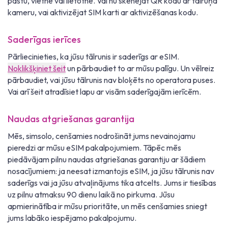
pastu, vietnē vai lietotnē. Vai nu skenējat QR kodu ar tālruņa
kameru, vai aktivizējat SIM karti ar aktivizēšanas kodu.
Saderīgas ierīces
Pārliecinieties, ka jūsu tālrunis ir saderīgs ar eSIM.
Noklikšķiniet šeit
un pārbaudiet to ar mūsu palīgu. Un vēlreiz
pārbaudiet, vai jūsu tālrunis nav bloķēts no operatora puses.
Vai arī šeit atradīsiet lapu ar visām saderīgajām ierīcēm.
Naudas atgriešanas garantija
Mēs, simsolo, cenšamies nodrošināt jums nevainojamu
pieredzi ar mūsu eSIM pakalpojumiem. Tāpēc mēs
piedāvājam pilnu naudas atgriešanas garantiju ar šādiem
nosacījumiem: ja neesat izmantojis eSIM, ja jūsu tālrunis nav
saderīgs vai ja jūsu atvaļinājums tika atcelts. Jums ir tiesības
uz pilnu atmaksu 90 dienu laikā no pirkuma. Jūsu
apmierinātība ir mūsu prioritāte, un mēs cenšamies sniegt
jums labāko iespējamo pakalpojumu.