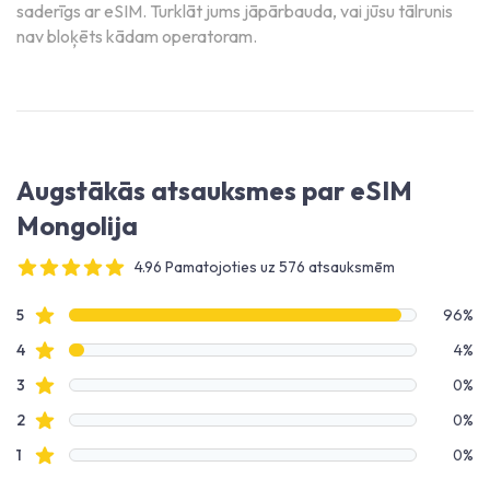
saderīgs ar eSIM. Turklāt jums jāpārbauda, vai jūsu tālrunis
nav bloķēts kādam operatoram.
Augstākās atsauksmes par eSIM
Mongolija
4.96 Pamatojoties uz 576 atsauksmēm
4 out of 5 stars
Atsauksmju dati
Zvaigžņu atsauksmes
5
96%
Zvaigžņu atsauksmes
4
4%
Zvaigžņu atsauksmes
3
0%
Zvaigžņu atsauksmes
2
0%
Zvaigžņu atsauksmes
1
0%