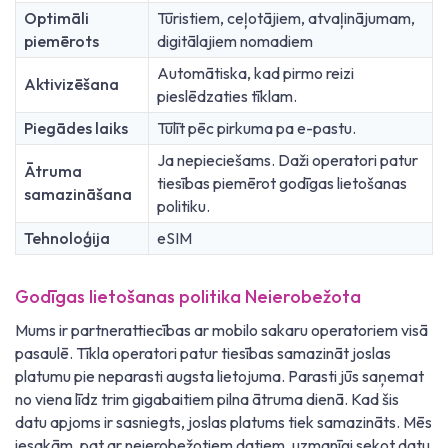
Optimāli
Tūristiem, ceļotājiem, atvaļinājumam,
piemērots
digitālajiem nomadiem
Automātiska, kad pirmo reizi
Aktivizēšana
pieslēdzaties tīklam.
Piegādes laiks
Tūlīt pēc pirkuma pa e-pastu.
Ja nepieciešams. Daži operatori patur
Ātruma
tiesības piemērot godīgas lietošanas
samazināšana
politiku.
Tehnoloģija
eSIM
Godīgas lietošanas politika Neierobežota
Mums ir partnerattiecības ar mobilo sakaru operatoriem visā
pasaulē. Tīkla operatori patur tiesības samazināt joslas
platumu pie neparasti augsta lietojuma. Parasti jūs saņemat
no viena līdz trim gigabaitiem pilna ātruma dienā. Kad šis
datu apjoms ir sasniegts, joslas platums tiek samazināts. Mēs
iesakām, pat ar neierobežotiem datiem, uzmanīgi sekot datu