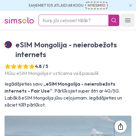
SAŅEMIET 10% ATLAIDI AR KODU
MYESIM10
simsolo
Ope
eSIM Mongolija - neierobežots
internets
4.8 / 5
Mūsu eSIM Mongolija ir uzticama visā pasaulē.
Iegādājieties savu
„eSIM Mongolija - neierobežots
internets - Fair Use“
. Pārlūkojiet super ātri ar 4G/5G.
Labākā eSIM Mongolija jūsu ceļojumam. Iegādājieties un
sāciet tūlīt pārlūkot.