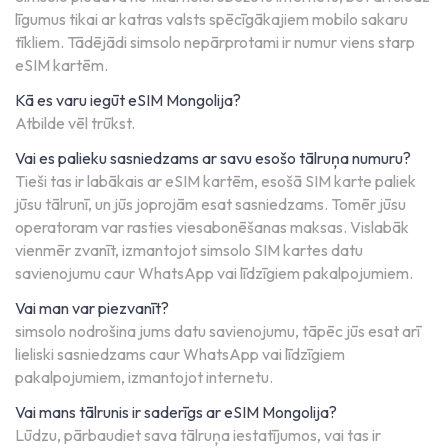
līgumus tikai ar katras valsts spēcīgākajiem mobilo sakaru
tīkliem. Tādējādi simsolo nepārprotami ir numur viens starp
eSIM kartēm.
Kā es varu iegūt eSIM Mongolija?
Atbilde vēl trūkst.
Vai es palieku sasniedzams ar savu esošo tālruņa numuru?
Tieši tas ir labākais ar eSIM kartēm, esošā SIM karte paliek
jūsu tālrunī, un jūs joprojām esat sasniedzams. Tomēr jūsu
operatoram var rasties viesabonēšanas maksas. Vislabāk
vienmēr zvanīt, izmantojot simsolo SIM kartes datu
savienojumu caur WhatsApp vai līdzīgiem pakalpojumiem.
Vai man var piezvanīt?
simsolo nodrošina jums datu savienojumu, tāpēc jūs esat arī
lieliski sasniedzams caur WhatsApp vai līdzīgiem
pakalpojumiem, izmantojot internetu.
Vai mans tālrunis ir saderīgs ar eSIM Mongolija?
Lūdzu, pārbaudiet sava tālruņa iestatījumos, vai tas ir