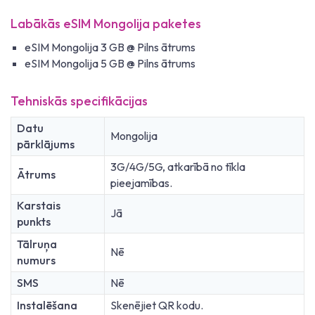
Labākās eSIM Mongolija paketes
eSIM Mongolija 3 GB @ Pilns ātrums
eSIM Mongolija 5 GB @ Pilns ātrums
Tehniskās specifikācijas
Datu
Mongolija
pārklājums
3G/4G/5G, atkarībā no tīkla
Ātrums
pieejamības.
Karstais
Jā
punkts
Tālruņa
Nē
numurs
SMS
Nē
Instalēšana
Skenējiet QR kodu.