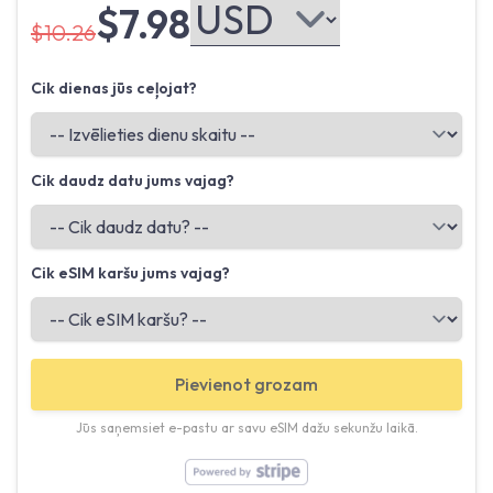
$7.98
$10.26
Cik dienas jūs ceļojat?
Cik daudz datu jums vajag?
Cik eSIM karšu jums vajag?
Pievienot grozam
Jūs saņemsiet e-pastu ar savu eSIM dažu sekunžu laikā.