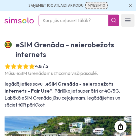
SAŅEMIET 10% ATLAIDI AR KODU
MYESIM10
simsolo
Ope
eSIM Grenāda - neierobežots
internets
4.8 / 5
Mūsu eSIM Grenāda ir uzticama visā pasaulē.
Iegādājieties savu
„eSIM Grenāda - neierobežots
internets - Fair Use“
. Pārlūkojiet super ātri ar 4G/5G.
Labākā eSIM Grenāda jūsu ceļojumam. Iegādājieties un
sāciet tūlīt pārlūkot.