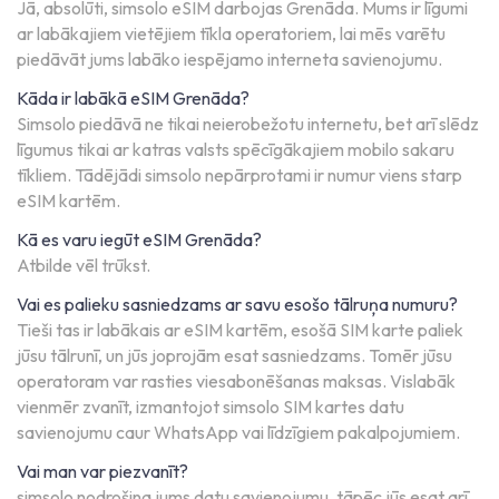
Jā, absolūti, simsolo eSIM darbojas Grenāda. Mums ir līgumi
ar labākajiem vietējiem tīkla operatoriem, lai mēs varētu
piedāvāt jums labāko iespējamo interneta savienojumu.
Kāda ir labākā eSIM Grenāda?
Simsolo piedāvā ne tikai neierobežotu internetu, bet arī slēdz
līgumus tikai ar katras valsts spēcīgākajiem mobilo sakaru
tīkliem. Tādējādi simsolo nepārprotami ir numur viens starp
eSIM kartēm.
Kā es varu iegūt eSIM Grenāda?
Atbilde vēl trūkst.
Vai es palieku sasniedzams ar savu esošo tālruņa numuru?
Tieši tas ir labākais ar eSIM kartēm, esošā SIM karte paliek
jūsu tālrunī, un jūs joprojām esat sasniedzams. Tomēr jūsu
operatoram var rasties viesabonēšanas maksas. Vislabāk
vienmēr zvanīt, izmantojot simsolo SIM kartes datu
savienojumu caur WhatsApp vai līdzīgiem pakalpojumiem.
Vai man var piezvanīt?
simsolo nodrošina jums datu savienojumu, tāpēc jūs esat arī