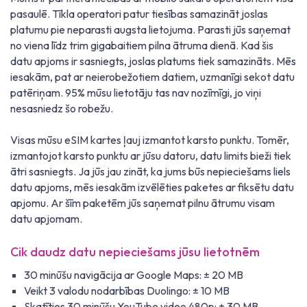
pasaulē. Tīkla operatori patur tiesības samazināt joslas
platumu pie neparasti augsta lietojuma. Parasti jūs saņemat
no viena līdz trim gigabaitiem pilna ātruma dienā. Kad šis
datu apjoms ir sasniegts, joslas platums tiek samazināts. Mēs
iesakām, pat ar neierobežotiem datiem, uzmanīgi sekot datu
patēriņam. 95% mūsu lietotāju tas nav nozīmīgi, jo viņi
nesasniedz šo robežu.
Visas mūsu eSIM kartes ļauj izmantot karsto punktu. Tomēr,
izmantojot karsto punktu ar jūsu datoru, datu limits bieži tiek
ātri sasniegts. Ja jūs jau zināt, ka jums būs nepieciešams liels
datu apjoms, mēs iesakām izvēlēties paketes ar fiksētu datu
apjomu. Ar šīm paketēm jūs saņemat pilnu ātrumu visam
datu apjomam.
Cik daudz datu nepieciešams jūsu lietotnēm
30 minūšu navigācija ar Google Maps: ± 20 MB
Veikt 3 valodu nodarbības Duolingo: ± 10 MB
Skatīties 30 minūšu YouTube video 480p: ± 30 MB