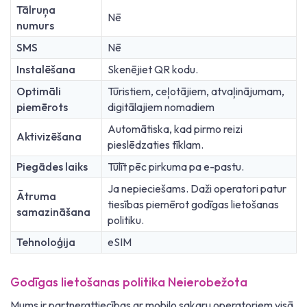
Tālruņa
Nē
numurs
SMS
Nē
Instalēšana
Skenējiet QR kodu.
Optimāli
Tūristiem, ceļotājiem, atvaļinājumam,
piemērots
digitālajiem nomadiem
Automātiska, kad pirmo reizi
Aktivizēšana
pieslēdzaties tīklam.
Piegādes laiks
Tūlīt pēc pirkuma pa e-pastu.
Ja nepieciešams. Daži operatori patur
Ātruma
tiesības piemērot godīgas lietošanas
samazināšana
politiku.
Tehnoloģija
eSIM
Godīgas lietošanas politika Neierobežota
Mums ir partnerattiecības ar mobilo sakaru operatoriem visā