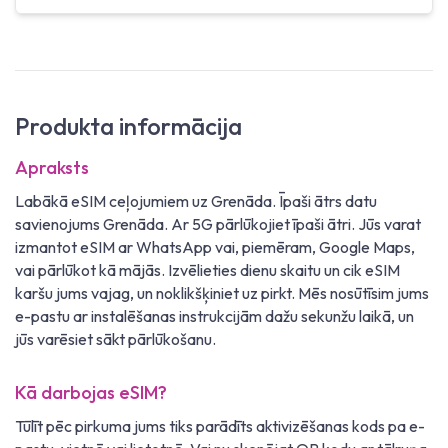
Produkta informācija
Apraksts
Labākā eSIM ceļojumiem uz Grenāda. Īpaši ātrs datu
savienojums Grenāda. Ar 5G pārlūkojiet īpaši ātri. Jūs varat
izmantot eSIM ar WhatsApp vai, piemēram, Google Maps,
vai pārlūkot kā mājās. Izvēlieties dienu skaitu un cik eSIM
karšu jums vajag, un noklikšķiniet uz pirkt. Mēs nosūtīsim jums
e-pastu ar instalēšanas instrukcijām dažu sekunžu laikā, un
jūs varēsiet sākt pārlūkošanu.
Kā darbojas eSIM?
Tūlīt pēc pirkuma jums tiks parādīts aktivizēšanas kods pa e-