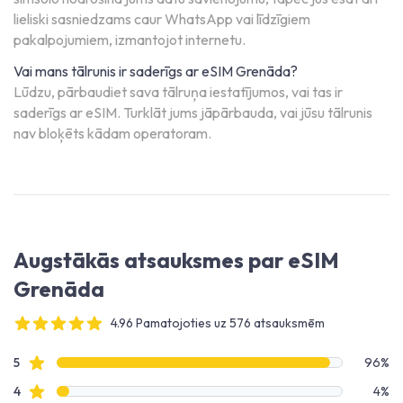
lieliski sasniedzams caur WhatsApp vai līdzīgiem
pakalpojumiem, izmantojot internetu.
Vai mans tālrunis ir saderīgs ar eSIM Grenāda?
Lūdzu, pārbaudiet sava tālruņa iestatījumos, vai tas ir
saderīgs ar eSIM. Turklāt jums jāpārbauda, vai jūsu tālrunis
nav bloķēts kādam operatoram.
Augstākās atsauksmes par eSIM
Grenāda
4.96 Pamatojoties uz 576 atsauksmēm
4 out of 5 stars
Atsauksmju dati
Zvaigžņu atsauksmes
5
96%
Zvaigžņu atsauksmes
4
4%