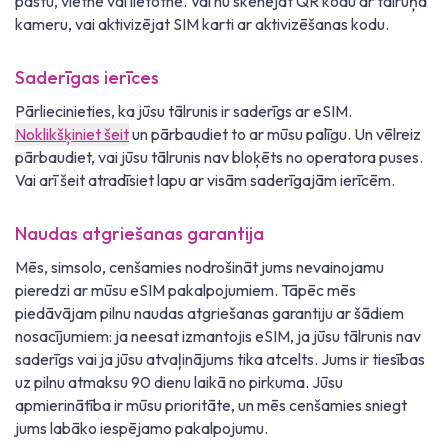
pastu, vietnē vai lietotnē. Vai nu skenējat QR kodu ar tālruņa
kameru, vai aktivizējat SIM karti ar aktivizēšanas kodu.
Saderīgas ierīces
Pārliecinieties, ka jūsu tālrunis ir saderīgs ar eSIM.
Noklikšķiniet šeit
un pārbaudiet to ar mūsu palīgu. Un vēlreiz
pārbaudiet, vai jūsu tālrunis nav bloķēts no operatora puses.
Vai arī šeit atradīsiet lapu ar visām saderīgajām ierīcēm.
Naudas atgriešanas garantija
Mēs, simsolo, cenšamies nodrošināt jums nevainojamu
pieredzi ar mūsu eSIM pakalpojumiem. Tāpēc mēs
piedāvājam pilnu naudas atgriešanas garantiju ar šādiem
nosacījumiem: ja neesat izmantojis eSIM, ja jūsu tālrunis nav
saderīgs vai ja jūsu atvaļinājums tika atcelts. Jums ir tiesības
uz pilnu atmaksu 90 dienu laikā no pirkuma. Jūsu
apmierinātība ir mūsu prioritāte, un mēs cenšamies sniegt
jums labāko iespējamo pakalpojumu.