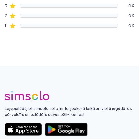
Zvaigžņu atsauksmes
3
0%
Zvaigžņu atsauksmes
2
0%
Zvaigžņu atsauksmes
1
0%
Lejupielādējiet simsolo lietotni, lai jebkurā laikā un vietā iegādātos,
pārvaldītu un uzlādētu savas eSIM kartes!