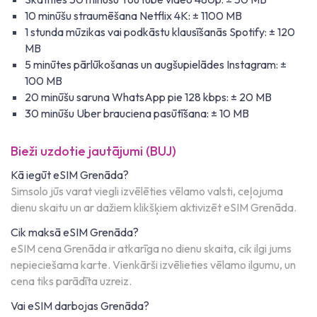
10 minūšu straumēšana Netflix 4K: ± 1100 MB
1 stunda mūzikas vai podkāstu klausīšanās Spotify: ± 120
MB
5 minūtes pārlūkošanas un augšupielādes Instagram: ±
100 MB
20 minūšu saruna WhatsApp pie 128 kbps: ± 20 MB
30 minūšu Uber brauciena pasūtīšana: ± 10 MB
Bieži uzdotie jautājumi (BUJ)
Kā iegūt eSIM Grenāda?
Simsolo jūs varat viegli izvēlēties vēlamo valsti, ceļojuma
dienu skaitu un ar dažiem klikšķiem aktivizēt eSIM Grenāda.
Cik maksā eSIM Grenāda?
eSIM cena Grenāda ir atkarīga no dienu skaita, cik ilgi jums
nepieciešama karte. Vienkārši izvēlieties vēlamo ilgumu, un
cena tiks parādīta uzreiz.
Vai eSIM darbojas Grenāda?