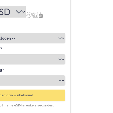
g?
ig?
gen aan winkelmand
il met je eSIM in enkele seconden.