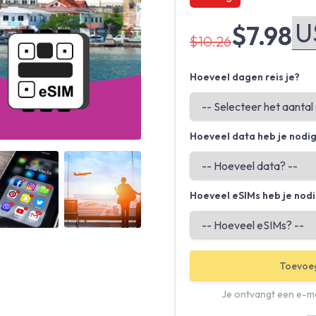
$7.98
$10.26
Hoeveel dagen reis je?
Hoeveel data heb je nodi
Angled view
Angled view
Hoeveel eSIMs heb je nod
Toevoe
Je ontvangt een e-ma