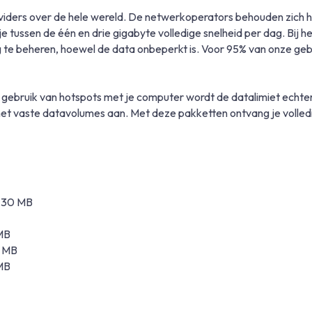
rs over de hele wereld. De netwerkoperators behouden zich het
tussen de één en drie gigabyte volledige snelheid per dag. Bij 
te beheren, hoewel de data onbeperkt is. Voor 95% van onze gebrui
 gebruik van hotspots met je computer wordt de datalimiet echter v
et vaste datavolumes aan. Met deze pakketten ontvang je volled
± 30 MB
 MB
0 MB
 MB