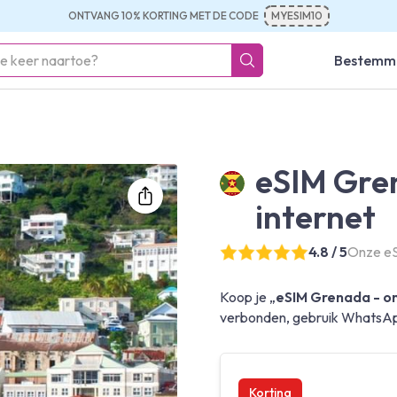
ONTVANG 10% KORTING MET DE CODE
MYESIM10
Bestemm
eSIM Gre
internet
4.8 / 5
Onze eS
Koop je „
eSIM Grenada - on
verbonden, gebruik WhatsApp
Korting