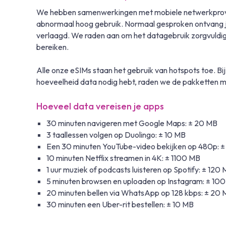
We hebben samenwerkingen met mobiele netwerkprovide
abnormaal hoog gebruik. Normaal gesproken ontvang je 
verlaagd. We raden aan om het datagebruik zorgvuldig 
bereiken.
Alle onze eSIMs staan het gebruik van hotspots toe. Bij
hoeveelheid data nodig hebt, raden we de pakketten m
Hoeveel data vereisen je apps
30 minuten navigeren met Google Maps: ± 20 MB
3 taallessen volgen op Duolingo: ± 10 MB
Een 30 minuten YouTube-video bekijken op 480p: 
10 minuten Netflix streamen in 4K: ± 1100 MB
1 uur muziek of podcasts luisteren op Spotify: ± 120
5 minuten browsen en uploaden op Instagram: ± 10
20 minuten bellen via WhatsApp op 128 kbps: ± 20
30 minuten een Uber-rit bestellen: ± 10 MB