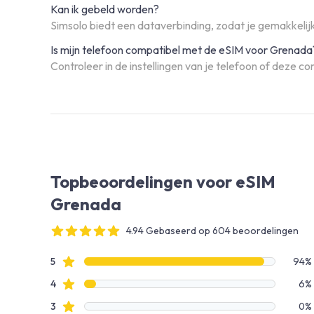
Kan ik gebeld worden?
Simsolo biedt een dataverbinding, zodat je gemakkelijk
Is mijn telefoon compatibel met de eSIM voor Grenada
Controleer in de instellingen van je telefoon of deze co
Topbeoordelingen voor eSIM
Grenada
4.94 Gebaseerd op 604 beoordelingen
4 out of 5 stars
Beoordelingsgegevens
ster beoordelingen
5
94%
ster beoordelingen
4
6%
ster beoordelingen
3
0%