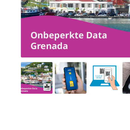
Angled view
Angled view
Angled view