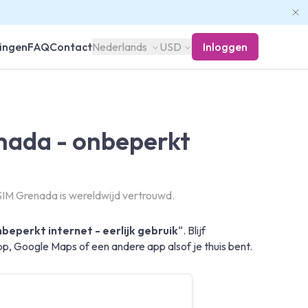
ingen
FAQ
Contact
Nederlands
USD
Inloggen
nada - onbeperkt
IM Grenada is wereldwijd vertrouwd.
beperkt internet - eerlijk gebruik
“. Blijf
, Google Maps of een andere app alsof je thuis bent.