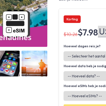
Korting
$7.98
$10.26
Hoeveel dagen reis je?
Angled view
Angled view
Hoeveel data heb je nodi
Hoeveel eSIMs heb je nod