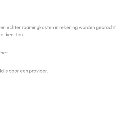
unnen echter roamingkosten in rekening worden gebracht
re diensten.
rnet.
d is door een provider.