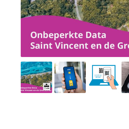
Angled view
Angled view
Angled view