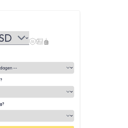
g?
ig?