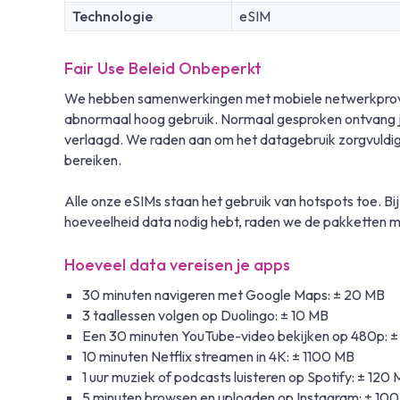
Technologie
eSIM
Fair Use Beleid Onbeperkt
We hebben samenwerkingen met mobiele netwerkprovide
abnormaal hoog gebruik. Normaal gesproken ontvang je 
verlaagd. We raden aan om het datagebruik zorgvuldig 
bereiken.
Alle onze eSIMs staan het gebruik van hotspots toe. Bij
hoeveelheid data nodig hebt, raden we de pakketten m
Hoeveel data vereisen je apps
30 minuten navigeren met Google Maps: ± 20 MB
3 taallessen volgen op Duolingo: ± 10 MB
Een 30 minuten YouTube-video bekijken op 480p: 
10 minuten Netflix streamen in 4K: ± 1100 MB
1 uur muziek of podcasts luisteren op Spotify: ± 120
5 minuten browsen en uploaden op Instagram: ± 10