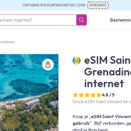
ONTVANG 10% KORTING MET DE CODE
MYESIM10
Bestemm
enadines
eSIM Sain
Grenadin
internet
4.8 / 5
Onze eSIM Saint Vincent en d
Koop je „
eSIM Saint Vincen
gebruik
“. Blijf verbonden,
alsof je thuis bent.