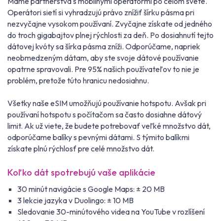
Máme partnerstvá s mobilnými operátormi po celom svete.
Operátori sietí si vyhradzujú právo znížiť šírku pásma pri
nezvyčajne vysokom používaní. Zvyčajne získate od jedného
do troch gigabajtov plnej rýchlosti za deň. Po dosiahnutí tejto
dátovej kvóty sa šírka pásma zníži. Odporúčame, napriek
neobmedzeným dátam, aby ste svoje dátové používanie
opatrne spravovali. Pre 95% našich používateľov to nie je
problém, pretože túto hranicu nedosiahnu.
Všetky naše eSIM umožňujú používanie hotspotu. Avšak pri
používaní hotspotu s počítačom sa často dosiahne dátový
limit. Ak už viete, že budete potrebovať veľké množstvo dát,
odporúčame balíky s pevnými dátami. S týmito balíkmi
získate plnú rýchlosť pre celé množstvo dát.
Koľko dát spotrebujú vaše aplikácie
30 minút navigácie s Google Maps: ± 20 MB
3 lekcie jazyka v Duolingo: ± 10 MB
Sledovanie 30-minútového videa na YouTube v rozlíšení