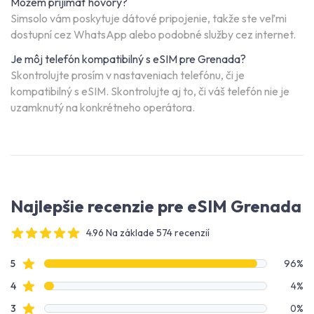
Môžem prijímať hovory?
Simsolo vám poskytuje dátové pripojenie, takže ste veľmi
dostupní cez WhatsApp alebo podobné služby cez internet.
Je môj telefón kompatibilný s eSIM pre Grenada?
Skontrolujte prosím v nastaveniach telefónu, či je
kompatibilný s eSIM. Skontrolujte aj to, či váš telefón nie je
uzamknutý na konkrétneho operátora.
Najlepšie recenzie pre eSIM Grenada
4.96 Na základe 574 recenzií
4 out of 5 stars
Údaje o recenziách
Hviezdičkové recenzie
5
96%
Hviezdičkové recenzie
4
4%
Hviezdičkové recenzie
3
0%