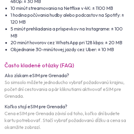
480p: ± 30 MB
10 minút streamovania na Netflixe v 4K: ± 1100 MB
1 hodina počúvania hudby alebo podcastov na Spotify: ±
120 MB
5 minút prehliadania a príspevkov na Instagrame: ± 100
MB
20 minút hovorov cez WhatsApp pri 128 kbps: ± 20 MB
Objednanie 30-minútovej jazdy cez Uber: ± 10 MB
Často kladené otázky (FAQ)
Ako získam eSIM pre Grenada?
So simsolo môžete jednoducho vybrať požadovanú krajinu,
počet dní cestovania a pár kliknutiami aktivovať eSIM pre
Grenada.
Koľko stojí eSIM pre Grenada?
Cena eSIM pre Grenada závisí od toho, koľko dní budete
kartu potrebovať. Stačí vybrať požadovanú dĺžku a cena sa
okamžite zobrazí.