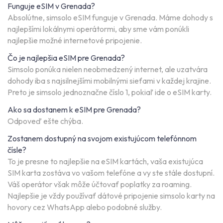
Funguje eSIM v Grenada?
Absolútne, simsolo eSIM funguje v Grenada. Máme dohody s
najlepšími lokálnymi operátormi, aby sme vám ponúkli
najlepšie možné internetové pripojenie.
Čo je najlepšia eSIM pre Grenada?
Simsolo ponúka nielen neobmedzený internet, ale uzatvára
dohody iba s najsilnejšími mobilnými sieťami v každej krajine.
Preto je simsolo jednoznačne číslo 1, pokiaľ ide o eSIM karty.
Ako sa dostanem k eSIM pre Grenada?
Odpoveď ešte chýba.
Zostanem dostupný na svojom existujúcom telefónnom
čísle?
To je presne to najlepšie na eSIM kartách, vaša existujúca
SIM karta zostáva vo vašom telefóne a vy ste stále dostupní.
Váš operátor však môže účtovať poplatky za roaming.
Najlepšie je vždy používať dátové pripojenie simsolo karty na
hovory cez WhatsApp alebo podobné služby.