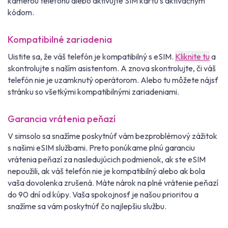
kamerou telefónu alebo aktivujte SIM kartu s aktivačným
kódom.
Kompatibilné zariadenia
Uistite sa, že váš telefón je kompatibilný s eSIM.
Kliknite tu
a
skontrolujte s naším asistentom. A znova skontrolujte, či váš
telefón nie je uzamknutý operátorom. Alebo tu môžete nájsť
stránku so všetkými kompatibilnými zariadeniami.
Garancia vrátenia peňazí
V simsolo sa snažíme poskytnúť vám bezproblémový zážitok
s našimi eSIM službami. Preto ponúkame plnú garanciu
vrátenia peňazí za nasledujúcich podmienok, ak ste eSIM
nepoužili, ak váš telefón nie je kompatibilný alebo ak bola
vaša dovolenka zrušená. Máte nárok na plné vrátenie peňazí
do 90 dní od kúpy. Vaša spokojnosť je našou prioritou a
snažíme sa vám poskytnúť čo najlepšiu službu.