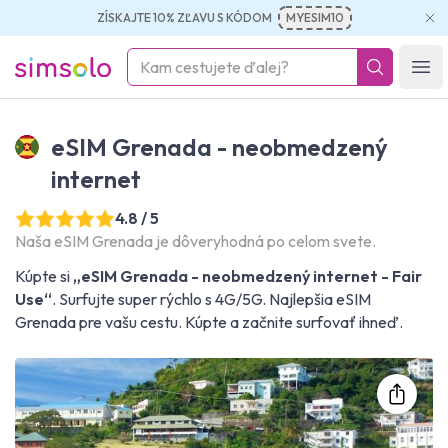
ZÍSKAJTE 10% ZĽAVU S KÓDOM
MYESIM10
simsolo
Ope
eSIM Grenada - neobmedzený
internet
4.8 / 5
Naša eSIM Grenada je dôveryhodná po celom svete.
Kúpte si
„eSIM Grenada - neobmedzený internet - Fair
Use“
. Surfujte super rýchlo s 4G/5G. Najlepšia eSIM
Grenada pre vašu cestu. Kúpte a začnite surfovať ihneď.