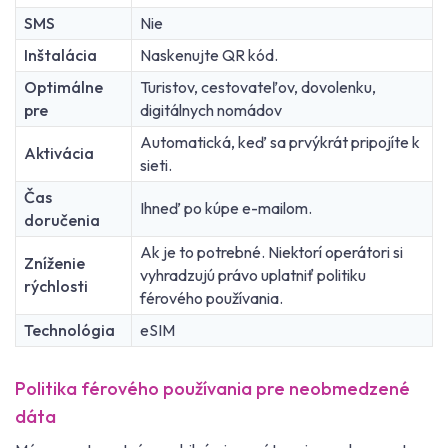
SMS
Nie
Inštalácia
Naskenujte QR kód.
Optimálne
Turistov, cestovateľov, dovolenku,
pre
digitálnych nomádov
Automatická, keď sa prvýkrát pripojíte k
Aktivácia
sieti.
Čas
Ihneď po kúpe e-mailom.
doručenia
Ak je to potrebné. Niektorí operátori si
Zníženie
vyhradzujú právo uplatniť politiku
rýchlosti
férového používania.
Technológia
eSIM
Politika férového používania pre neobmedzené
dáta