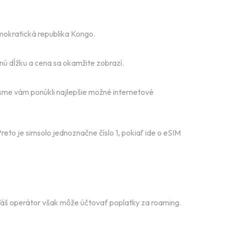
mokratická republika Kongo.
ú dĺžku a cena sa okamžite zobrazí.
sme vám ponúkli najlepšie možné internetové
reto je simsolo jednoznačne číslo 1, pokiaľ ide o eSIM
. Váš operátor však môže účtovať poplatky za roaming.