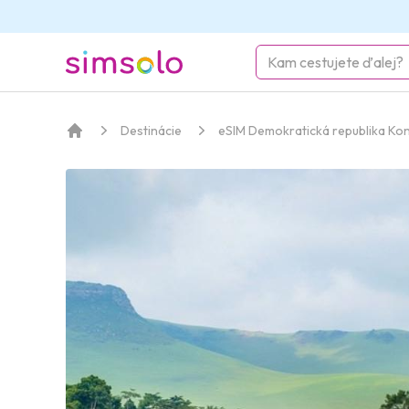
simsolo
Destinácie
eSIM Demokratická republika Ko
Domov