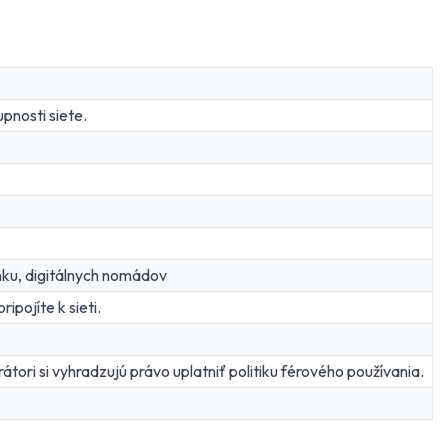
pnosti siete.
nku, digitálnych nomádov
ipojíte k sieti.
átori si vyhradzujú právo uplatniť politiku férového používania.