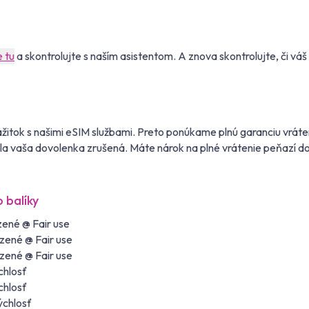
e tu
a skontrolujte s naším asistentom. A znova skontrolujte, či v
itok s našimi eSIM službami. Preto ponúkame plnú garanciu vráte
bola vaša dovolenka zrušená. Máte nárok na plné vrátenie peňazí do
 balíky
ené @ Fair use
zené @ Fair use
zené @ Fair use
chlosť
chlosť
ýchlosť