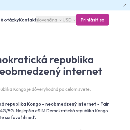
né otázky
Kontakt
slovenčina
USD
Prihlásiť sa
okratická republika
neobmedzený internet
ublika Kongo je dôveryhodná po celom svete.
á republika Kongo - neobmedzený internet - Fair
 s 4G/5G. Najlepšia eSIM Demokratická republika Kongo
te surfovať ihneď.