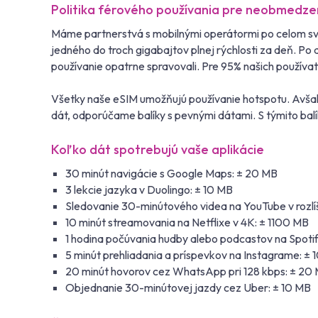
Politika férového používania pre neobmedz
Máme partnerstvá s mobilnými operátormi po celom svet
jedného do troch gigabajtov plnej rýchlosti za deň. P
používanie opatrne spravovali. Pre 95% našich používat
Všetky naše eSIM umožňujú používanie hotspotu. Avšak 
dát, odporúčame balíky s pevnými dátami. S týmito balí
Koľko dát spotrebujú vaše aplikácie
30 minút navigácie s Google Maps: ± 20 MB
3 lekcie jazyka v Duolingo: ± 10 MB
Sledovanie 30-minútového videa na YouTube v rozlí
10 minút streamovania na Netflixe v 4K: ± 1100 MB
1 hodina počúvania hudby alebo podcastov na Spotif
5 minút prehliadania a príspevkov na Instagrame: ±
20 minút hovorov cez WhatsApp pri 128 kbps: ± 20
Objednanie 30-minútovej jazdy cez Uber: ± 10 MB