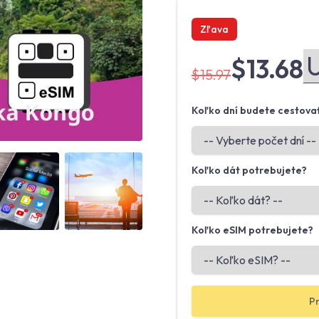
Zľava
$13.68
$15.97
Koľko dní budete cestova
Angled view
Angled view
Koľko dát potrebujete?
Koľko eSIM potrebujete?
Pr