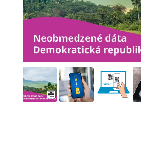
Angled view
Angled view
Angled view