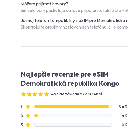
Môžem prijímať hovory?
Simsolo vám poskytuje dátové pripojenie, takže ste v
Je môj telefón kompatibilný s eSIM pre Demokratická 
Skontrolujte prosím v nastaveniach telefónu, či je komp
Najlepšie recenzie pre eSIM
Demokratická republika Kongo
4.96 Na základe 572 recenzií
4 out of 5 stars
Údaje o recenziách
Hviezdičkové recenzie
5
96%
Hviezdičkové recenzie
4
4%
Hviezdičkové recenzie
3
0%