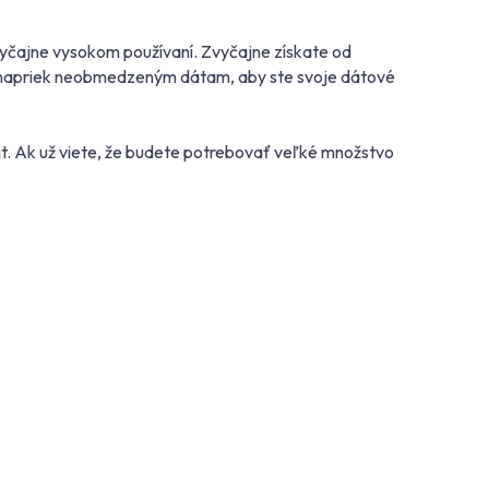
zvyčajne vysokom používaní. Zvyčajne získate od
me, napriek neobmedzeným dátam, aby ste svoje dátové
it. Ak už viete, že budete potrebovať veľké množstvo