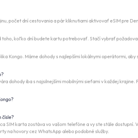
u, počet dní cestovania a pár kliknutiami aktivovať eSIM pre De
toho, koľko dní budete kartu potrebovať. Stačí vybrať požadovan
lika Kongo. Máme dohody s najlepšími lokálnymi operátormi, aby 
o?
a dohody iba s najsilnejšími mobilnými sieťami v každej krajine. P
Kongo?
 čísle?
júca SIM karta zostáva vo vašom telefóne a vy ste stále dostupní
karty na hovory cez WhatsApp alebo podobné služby.