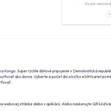
Do pár sekúnd d
ka Kongo. Super rýchle dátové pripojenie v Demokratická republik
fovať ako doma. Vyberte si počet dní a koľko eSIM kariet potreb
rfovať.
 webovej stránke alebo v aplikácii. Alebo naskenujte QR kód kam