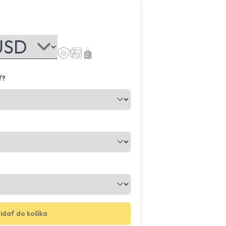
ť?
idať do košíka