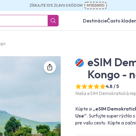
ZÍSKAJTE 10% ZĽAVU S KÓDOM
MYESIM10
Destinácie
Často klade
ngo
eSIM Dem
Kongo - 
4.8 / 5
Naša eSIM Demokratická rep
Kúpte si
„eSIM Demokratick
Use“
. Surfujte super rýchlo
pre vašu cestu. Kúpte a začni