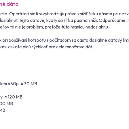
ené dáta
e. Operátori sietí si vyhradzujú právo znížiť šírku pásma pri ne
o dosiahnutí tejto dátovej kvóty sa šírka pásma zníži. Odporúča
eľov to nie je problém, pretože túto hranicu nedosiahnu.
pri používaní hotspotu s počítačom sa často dosiahne dátový lim
kmi získate plnú rýchlosť pre celé množstvo dát.
šení 480p: ± 30 MB
y: ± 120 MB
 100 MB
 MB