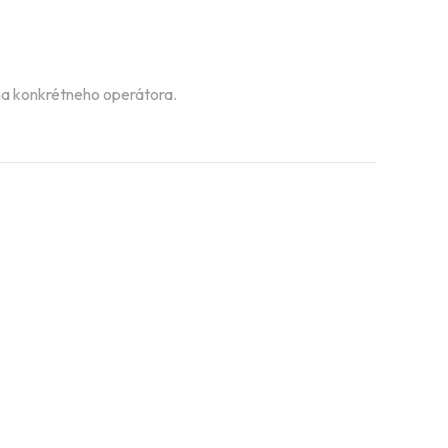
ý na konkrétneho operátora.