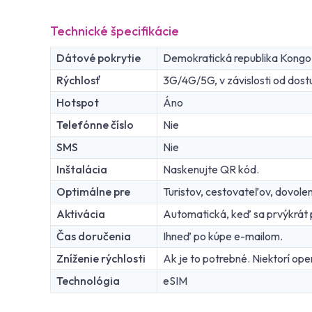
Technické špecifikácie
Dátové pokrytie
Demokratická republika Kongo
Rýchlosť
3G/4G/5G, v závislosti od dostu
Hotspot
Áno
Telefónne číslo
Nie
SMS
Nie
Inštalácia
Naskenujte QR kód.
Optimálne pre
Turistov, cestovateľov, dovole
Aktivácia
Automatická, keď sa prvýkrát pr
Čas doručenia
Ihneď po kúpe e-mailom.
Zníženie rýchlosti
Ak je to potrebné. Niektorí oper
Technológia
eSIM