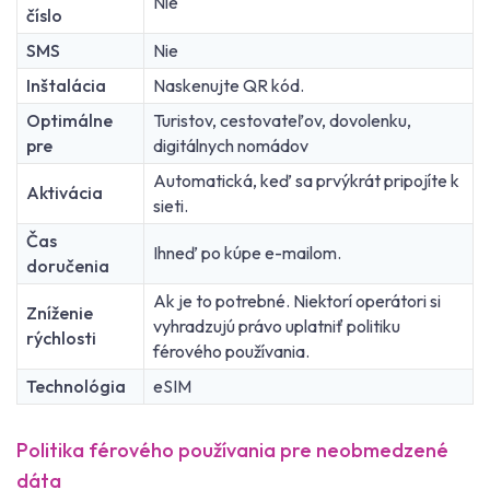
Nie
číslo
SMS
Nie
Inštalácia
Naskenujte QR kód.
Optimálne
Turistov, cestovateľov, dovolenku,
pre
digitálnych nomádov
Automatická, keď sa prvýkrát pripojíte k
Aktivácia
sieti.
Čas
Ihneď po kúpe e-mailom.
doručenia
Ak je to potrebné. Niektorí operátori si
Zníženie
vyhradzujú právo uplatniť politiku
rýchlosti
férového používania.
Technológia
eSIM
Politika férového používania pre neobmedzené
dáta