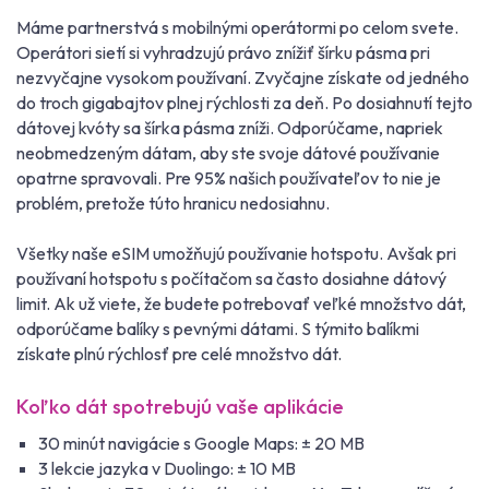
Máme partnerstvá s mobilnými operátormi po celom svete.
Operátori sietí si vyhradzujú právo znížiť šírku pásma pri
nezvyčajne vysokom používaní. Zvyčajne získate od jedného
do troch gigabajtov plnej rýchlosti za deň. Po dosiahnutí tejto
dátovej kvóty sa šírka pásma zníži. Odporúčame, napriek
neobmedzeným dátam, aby ste svoje dátové používanie
opatrne spravovali. Pre 95% našich používateľov to nie je
problém, pretože túto hranicu nedosiahnu.
Všetky naše eSIM umožňujú používanie hotspotu. Avšak pri
používaní hotspotu s počítačom sa často dosiahne dátový
limit. Ak už viete, že budete potrebovať veľké množstvo dát,
odporúčame balíky s pevnými dátami. S týmito balíkmi
získate plnú rýchlosť pre celé množstvo dát.
Koľko dát spotrebujú vaše aplikácie
30 minút navigácie s Google Maps: ± 20 MB
3 lekcie jazyka v Duolingo: ± 10 MB