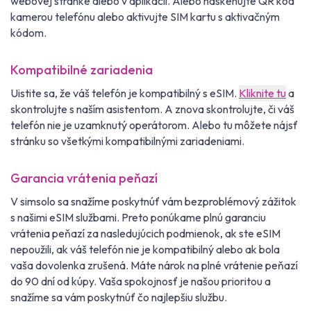
webovej stránke alebo v aplikácii. Alebo naskenujte QR kód
kamerou telefónu alebo aktivujte SIM kartu s aktivačným
kódom.
Kompatibilné zariadenia
Uistite sa, že váš telefón je kompatibilný s eSIM.
Kliknite tu
a
skontrolujte s naším asistentom. A znova skontrolujte, či váš
telefón nie je uzamknutý operátorom. Alebo tu môžete nájsť
stránku so všetkými kompatibilnými zariadeniami.
Garancia vrátenia peňazí
V simsolo sa snažíme poskytnúť vám bezproblémový zážitok
s našimi eSIM službami. Preto ponúkame plnú garanciu
vrátenia peňazí za nasledujúcich podmienok, ak ste eSIM
nepoužili, ak váš telefón nie je kompatibilný alebo ak bola
vaša dovolenka zrušená. Máte nárok na plné vrátenie peňazí
do 90 dní od kúpy. Vaša spokojnosť je našou prioritou a
snažíme sa vám poskytnúť čo najlepšiu službu.