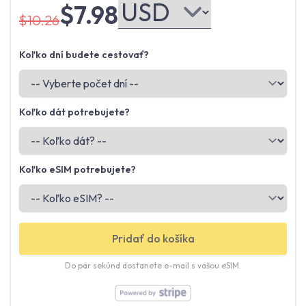
$7.98
$10.26
Koľko dní budete cestovať?
Koľko dát potrebujete?
Koľko eSIM potrebujete?
Pridať do košíka
Do pár sekúnd dostanete e-mail s vašou eSIM.