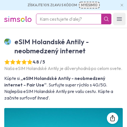
ZÍSKAJTE 10% ZĽAVU S KÓDOM
MYESIM10
simsolo
Ope
eSIM Holandské Antily -
neobmedzený internet
4.8 / 5
Naša eSIM Holandské Antily je dôveryhodná po celom svete.
Kúpte si
„eSIM Holandské Antily - neobmedzený
internet - Fair Use“
. Surfujte super rýchlo s 4G/5G.
Najlepšia eSIM Holandské Antily pre vašu cestu. Kúpte a
začnite surfovať ihneď.