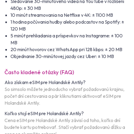
Sledovanie 30-minútového videa na YouTube v rozlíšení
480p: ± 30 MB
10 minút streamovania na Netflixe v 4K: ± 1100 MB
1 hodina počúvania hudby alebo podcastov na Spotify: ±
120 MB
5 minút prehliadania a príspevkov na Instagrame: ± 100
MB
20 minút hovorov cez WhatsApp pri 128 kbps: ± 20 MB
Objednanie 30-minútovej jazdy cez Uber: ± 10 MB
Často kladené otázky (FAQ)
Ako získam eSIM pre Holandské Antily?
So simsolo môžete jednoducho vybrať požadovanú krajinu,
počet dní cestovania a pár kliknutiami aktivovať eSIM pre
Holandské Antily.
Koľko stojí eSIM pre Holandské Antily?
Cena eSIM pre Holandské Antily závisí od toho, koľko dní
budete kartu potrebovať. Stačí vybrať požadovanú dĺžku a