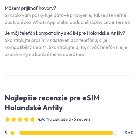
Môžem prijímať hovory?
Simsolo vám poskytuje dátové pripojenie, takže ste veľmi
dostupní cez WhatsApp alebo podobné služby cez internet.
Je môj telefón kompatibilný s eSIM pre Holandské Antily?
Skontrolujte prosím v nastaveniach telefónu, či je
kompatibilný s eSIM. Skontrolujte aj to, či váš telefón nie je
uzamknutý na konkrétneho operátora.
Najlepšie recenzie pre eSIM
Holandské Antily
4.96 Na základe 576 recenzií
4 out of 5 stars
Údaje o recenziách
Hviezdičkové recenzie
5
96%