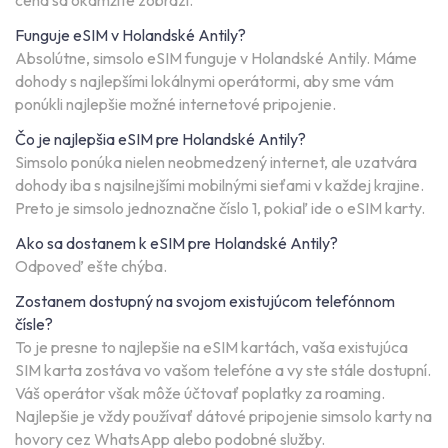
cena sa okamžite zobrazí.
Funguje eSIM v Holandské Antily?
Absolútne, simsolo eSIM funguje v Holandské Antily. Máme
dohody s najlepšími lokálnymi operátormi, aby sme vám
ponúkli najlepšie možné internetové pripojenie.
Čo je najlepšia eSIM pre Holandské Antily?
Simsolo ponúka nielen neobmedzený internet, ale uzatvára
dohody iba s najsilnejšími mobilnými sieťami v každej krajine.
Preto je simsolo jednoznačne číslo 1, pokiaľ ide o eSIM karty.
Ako sa dostanem k eSIM pre Holandské Antily?
Odpoveď ešte chýba.
Zostanem dostupný na svojom existujúcom telefónnom
čísle?
To je presne to najlepšie na eSIM kartách, vaša existujúca
SIM karta zostáva vo vašom telefóne a vy ste stále dostupní.
Váš operátor však môže účtovať poplatky za roaming.
Najlepšie je vždy používať dátové pripojenie simsolo karty na
hovory cez WhatsApp alebo podobné služby.