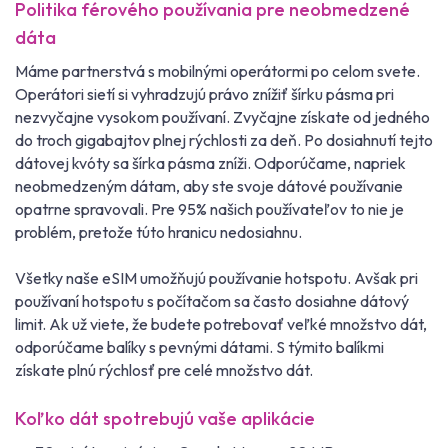
Politika férového používania pre neobmedzené
dáta
Máme partnerstvá s mobilnými operátormi po celom svete.
Operátori sietí si vyhradzujú právo znížiť šírku pásma pri
nezvyčajne vysokom používaní. Zvyčajne získate od jedného
do troch gigabajtov plnej rýchlosti za deň. Po dosiahnutí tejto
dátovej kvóty sa šírka pásma zníži. Odporúčame, napriek
neobmedzeným dátam, aby ste svoje dátové používanie
opatrne spravovali. Pre 95% našich používateľov to nie je
problém, pretože túto hranicu nedosiahnu.
Všetky naše eSIM umožňujú používanie hotspotu. Avšak pri
používaní hotspotu s počítačom sa často dosiahne dátový
limit. Ak už viete, že budete potrebovať veľké množstvo dát,
odporúčame balíky s pevnými dátami. S týmito balíkmi
získate plnú rýchlosť pre celé množstvo dát.
Koľko dát spotrebujú vaše aplikácie