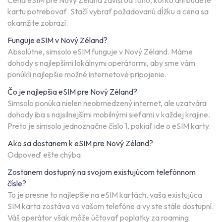
Cena eSIM pre Nový Zéland závisí od toho, koľko dní budete
kartu potrebovať. Stačí vybrať požadovanú dĺžku a cena sa
okamžite zobrazí.
Funguje eSIM v Nový Zéland?
Absolútne, simsolo eSIM funguje v Nový Zéland. Máme
dohody s najlepšími lokálnymi operátormi, aby sme vám
ponúkli najlepšie možné internetové pripojenie.
Čo je najlepšia eSIM pre Nový Zéland?
Simsolo ponúka nielen neobmedzený internet, ale uzatvára
dohody iba s najsilnejšími mobilnými sieťami v každej krajine.
Preto je simsolo jednoznačne číslo 1, pokiaľ ide o eSIM karty.
Ako sa dostanem k eSIM pre Nový Zéland?
Odpoveď ešte chýba.
Zostanem dostupný na svojom existujúcom telefónnom
čísle?
To je presne to najlepšie na eSIM kartách, vaša existujúca
SIM karta zostáva vo vašom telefóne a vy ste stále dostupní.
Váš operátor však môže účtovať poplatky za roaming.