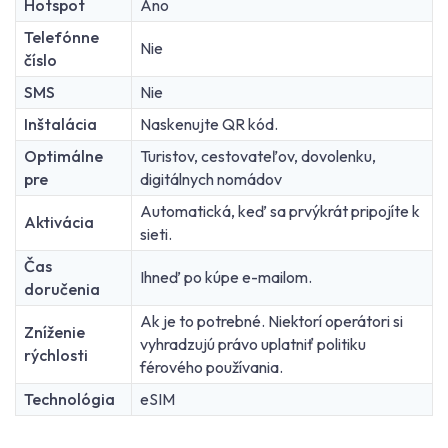
Hotspot
Áno
Telefónne
Nie
číslo
SMS
Nie
Inštalácia
Naskenujte QR kód.
Optimálne
Turistov, cestovateľov, dovolenku,
pre
digitálnych nomádov
Automatická, keď sa prvýkrát pripojíte k
Aktivácia
sieti.
Čas
Ihneď po kúpe e-mailom.
doručenia
Ak je to potrebné. Niektorí operátori si
Zníženie
vyhradzujú právo uplatniť politiku
rýchlosti
férového používania.
Technológia
eSIM