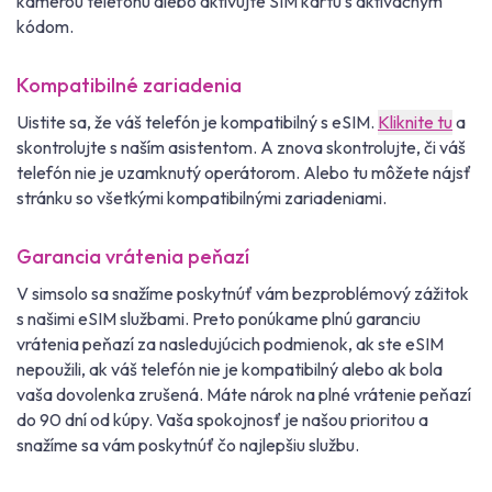
kamerou telefónu alebo aktivujte SIM kartu s aktivačným
kódom.
Kompatibilné zariadenia
Uistite sa, že váš telefón je kompatibilný s eSIM.
Kliknite tu
a
skontrolujte s naším asistentom. A znova skontrolujte, či váš
telefón nie je uzamknutý operátorom. Alebo tu môžete nájsť
stránku so všetkými kompatibilnými zariadeniami.
Garancia vrátenia peňazí
V simsolo sa snažíme poskytnúť vám bezproblémový zážitok
s našimi eSIM službami. Preto ponúkame plnú garanciu
vrátenia peňazí za nasledujúcich podmienok, ak ste eSIM
nepoužili, ak váš telefón nie je kompatibilný alebo ak bola
vaša dovolenka zrušená. Máte nárok na plné vrátenie peňazí
do 90 dní od kúpy. Vaša spokojnosť je našou prioritou a
snažíme sa vám poskytnúť čo najlepšiu službu.