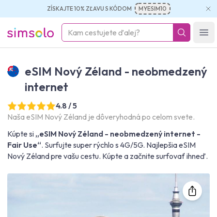
ZÍSKAJTE 10% ZĽAVU S KÓDOM
MYESIM10
simsolo
Ope
eSIM Nový Zéland - neobmedzený
internet
4.8 / 5
Naša eSIM Nový Zéland je dôveryhodná po celom svete.
Kúpte si
„eSIM Nový Zéland - neobmedzený internet -
Fair Use“
. Surfujte super rýchlo s 4G/5G. Najlepšia eSIM
Nový Zéland pre vašu cestu. Kúpte a začnite surfovať ihneď.