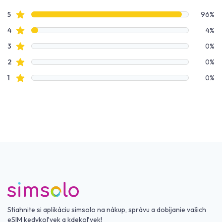
4 out of 5 stars
Údaje o recenziách
Hviezdičkové recenzie
5
96%
Hviezdičkové recenzie
4
4%
Hviezdičkové recenzie
3
0%
Hviezdičkové recenzie
2
0%
Hviezdičkové recenzie
1
0%
Stiahnite si aplikáciu simsolo na nákup, správu a dobíjanie vašich
eSIM kedykoľvek a kdekoľvek!