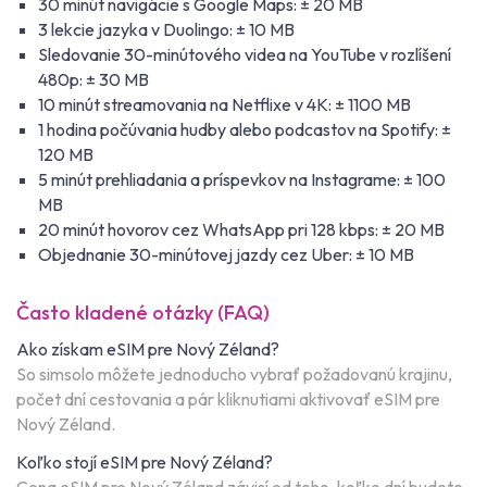
30 minút navigácie s Google Maps: ± 20 MB
3 lekcie jazyka v Duolingo: ± 10 MB
Sledovanie 30-minútového videa na YouTube v rozlíšení
480p: ± 30 MB
10 minút streamovania na Netflixe v 4K: ± 1100 MB
1 hodina počúvania hudby alebo podcastov na Spotify: ±
120 MB
5 minút prehliadania a príspevkov na Instagrame: ± 100
MB
20 minút hovorov cez WhatsApp pri 128 kbps: ± 20 MB
Objednanie 30-minútovej jazdy cez Uber: ± 10 MB
Často kladené otázky (FAQ)
Ako získam eSIM pre Nový Zéland?
So simsolo môžete jednoducho vybrať požadovanú krajinu,
počet dní cestovania a pár kliknutiami aktivovať eSIM pre
Nový Zéland.
Koľko stojí eSIM pre Nový Zéland?