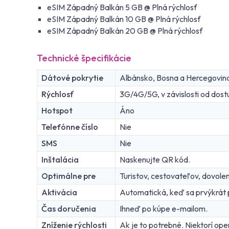
eSIM Západný Balkán 5 GB @ Plná rýchlosť
eSIM Západný Balkán 10 GB @ Plná rýchlosť
eSIM Západný Balkán 20 GB @ Plná rýchlosť
Technické špecifikácie
Dátové pokrytie
Albánsko, Bosna a Hercegovina
Rýchlosť
3G/4G/5G, v závislosti od dostu
Hotspot
Áno
Telefónne číslo
Nie
SMS
Nie
Inštalácia
Naskenujte QR kód.
Optimálne pre
Turistov, cestovateľov, dovole
Aktivácia
Automatická, keď sa prvýkrát pr
Čas doručenia
Ihneď po kúpe e-mailom.
Zníženie rýchlosti
Ak je to potrebné. Niektorí oper