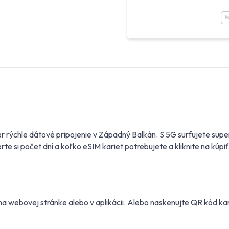
r rýchle dátové pripojenie v Západný Balkán. S 5G surfujete sup
 si počet dní a koľko eSIM kariet potrebujete a kliknite na kúpi
 webovej stránke alebo v aplikácii. Alebo naskenujte QR kód kam