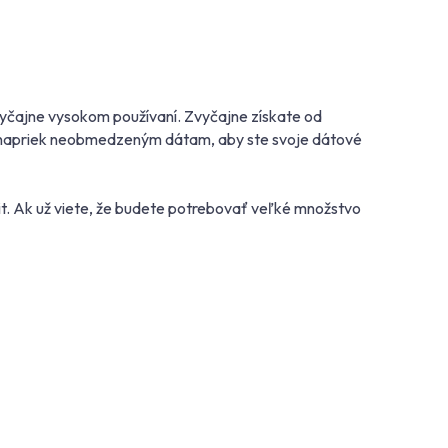
zvyčajne vysokom používaní. Zvyčajne získate od
me, napriek neobmedzeným dátam, aby ste svoje dátové
it. Ak už viete, že budete potrebovať veľké množstvo