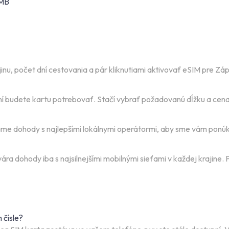
 MB
u, počet dní cestovania a pár kliknutiami aktivovať eSIM pre Zá
í budete kartu potrebovať. Stačí vybrať požadovanú dĺžku a cena
e dohody s najlepšími lokálnymi operátormi, aby sme vám ponúkli
a dohody iba s najsilnejšími mobilnými sieťami v každej krajine. P
 čísle?