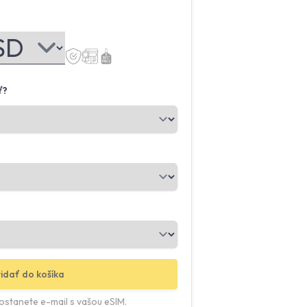
ť?
idať do košíka
ostanete e-mail s vašou eSIM.