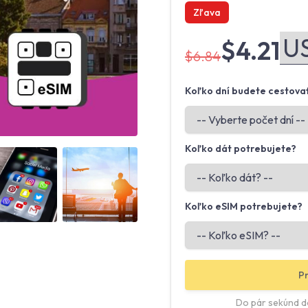
Zľava
$4.21
$6.84
Koľko dní budete cestova
Koľko dát potrebujete?
Angled view
Angled view
Koľko eSIM potrebujete?
Pr
Do pár sekúnd d