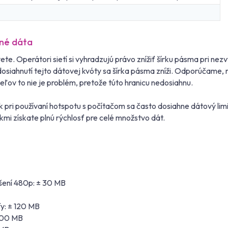
ené dáta
e. Operátori sietí si vyhradzujú právo znížiť šírku pásma pri ne
o dosiahnutí tejto dátovej kvóty sa šírka pásma zníži. Odporúča
eľov to nie je problém, pretože túto hranicu nedosiahnu.
pri používaní hotspotu s počítačom sa často dosiahne dátový lim
kmi získate plnú rýchlosť pre celé množstvo dát.
šení 480p: ± 30 MB
y: ± 120 MB
 100 MB