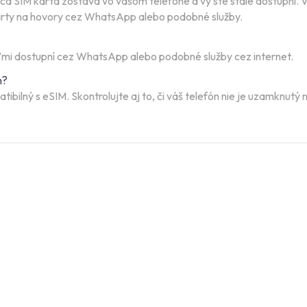
júca SIM karta zostáva vo vašom telefóne a vy ste stále dostupní
karty na hovory cez WhatsApp alebo podobné služby.
eľmi dostupní cez WhatsApp alebo podobné služby cez internet.
n?
atibilný s eSIM. Skontrolujte aj to, či váš telefón nie je uzamknut