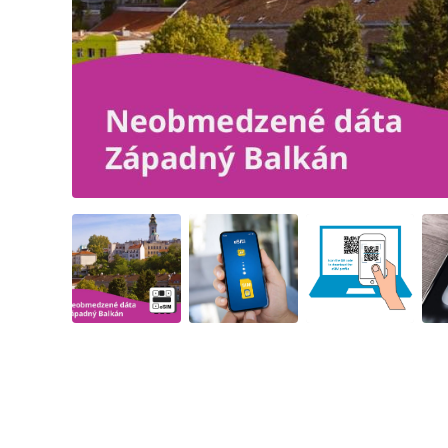
Angled view
Angled view
Angled view