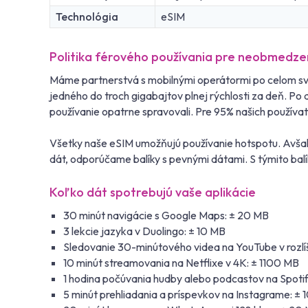
Technológia
eSIM
Politika férového používania pre neobmedz
Máme partnerstvá s mobilnými operátormi po celom svet
jedného do troch gigabajtov plnej rýchlosti za deň. P
používanie opatrne spravovali. Pre 95% našich používat
Všetky naše eSIM umožňujú používanie hotspotu. Avšak 
dát, odporúčame balíky s pevnými dátami. S týmito balí
Koľko dát spotrebujú vaše aplikácie
30 minút navigácie s Google Maps: ± 20 MB
3 lekcie jazyka v Duolingo: ± 10 MB
Sledovanie 30-minútového videa na YouTube v rozlí
10 minút streamovania na Netflixe v 4K: ± 1100 MB
1 hodina počúvania hudby alebo podcastov na Spotif
5 minút prehliadania a príspevkov na Instagrame: ±