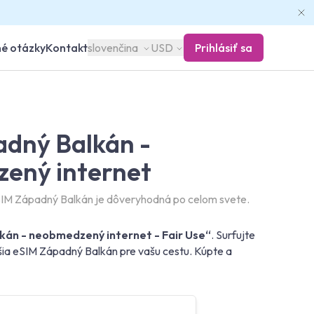
né otázky
Kontakt
slovenčina
USD
Prihlásiť sa
adný Balkán -
ený internet
IM Západný Balkán je dôveryhodná po celom svete.
kán - neobmedzený internet - Fair Use“
. Surfujte
šia eSIM Západný Balkán pre vašu cestu. Kúpte a