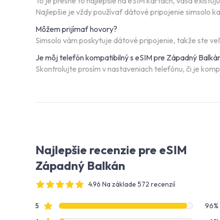
To je presne to najlepšie na eSIM kartách, vaša existu
Najlepšie je vždy používať dátové pripojenie simsolo 
Môžem prijímať hovory?
Simsolo vám poskytuje dátové pripojenie, takže ste v
Je môj telefón kompatibilný s eSIM pre Západný Balká
Skontrolujte prosím v nastaveniach telefónu, či je komp
Najlepšie recenzie pre eSIM
Západný Balkán
4.96 Na základe 572 recenzií
4 out of 5 stars
Údaje o recenziách
Hviezdičkové recenzie
5
96%