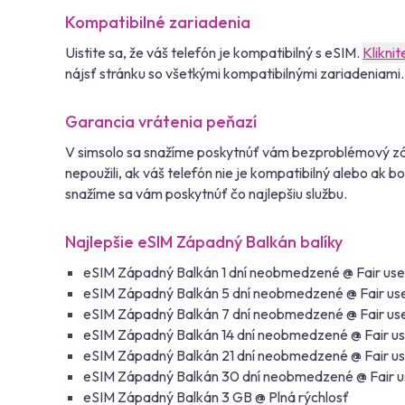
Kompatibilné zariadenia
Uistite sa, že váš telefón je kompatibilný s eSIM.
Kliknit
nájsť stránku so všetkými kompatibilnými zariadeniami.
Garancia vrátenia peňazí
V simsolo sa snažíme poskytnúť vám bezproblémový záž
nepoužili, ak váš telefón nie je kompatibilný alebo ak 
snažíme sa vám poskytnúť čo najlepšiu službu.
Najlepšie eSIM Západný Balkán balíky
eSIM Západný Balkán 1 dní neobmedzené @ Fair use
eSIM Západný Balkán 5 dní neobmedzené @ Fair us
eSIM Západný Balkán 7 dní neobmedzené @ Fair us
eSIM Západný Balkán 14 dní neobmedzené @ Fair u
eSIM Západný Balkán 21 dní neobmedzené @ Fair u
eSIM Západný Balkán 30 dní neobmedzené @ Fair u
eSIM Západný Balkán 3 GB @ Plná rýchlosť