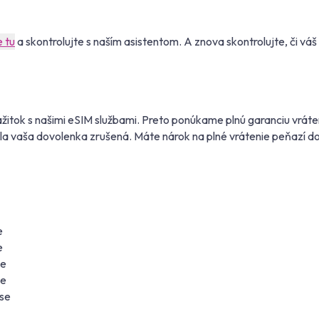
e tu
a skontrolujte s naším asistentom. A znova skontrolujte, či v
itok s našimi eSIM službami. Preto ponúkame plnú garanciu vráte
bola vaša dovolenka zrušená. Máte nárok na plné vrátenie peňazí do
e
e
se
se
se