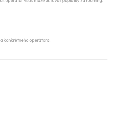
. Váš operátor však môže účtovať poplatky za roaming.
ý na konkrétneho operátora.