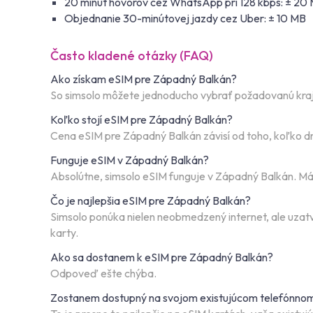
20 minút hovorov cez WhatsApp pri 128 kbps: ± 20
Objednanie 30-minútovej jazdy cez Uber: ± 10 MB
Často kladené otázky (FAQ)
Ako získam eSIM pre Západný Balkán?
So simsolo môžete jednoducho vybrať požadovanú krajin
Koľko stojí eSIM pre Západný Balkán?
Cena eSIM pre Západný Balkán závisí od toho, koľko dn
Funguje eSIM v Západný Balkán?
Absolútne, simsolo eSIM funguje v Západný Balkán. Mám
Čo je najlepšia eSIM pre Západný Balkán?
Simsolo ponúka nielen neobmedzený internet, ale uzatvár
karty.
Ako sa dostanem k eSIM pre Západný Balkán?
Odpoveď ešte chýba.
Zostanem dostupný na svojom existujúcom telefónnom