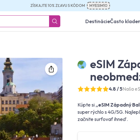
ZÍSKAJTE 10% ZĽAVU S KÓDOM
MYESIM10
Destinácie
Často klade
eSIM Záp
neobmedz
4.8 / 5
Naša eS
Kúpte si
„eSIM Západný Bal
super rýchlo s 4G/5G. Najlep
začnite surfovať ihneď.