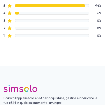
4 out of 5 stars
Dati recensione
recensioni con stelle
5
94%
recensioni con stelle
4
6%
recensioni con stelle
3
0%
recensioni con stelle
2
0%
recensioni con stelle
1
0%
Scarica l'app simsolo eSIM per acquistare, gestire e ricaricare le
tue eSIM in qualsiasi momento, ovunque!