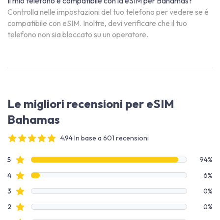
Il mio telefono è compatibile con la eSIM per Bahamas?
Controlla nelle impostazioni del tuo telefono per vedere se è
compatibile con eSIM. Inoltre, devi verificare che il tuo
telefono non sia bloccato su un operatore.
Le migliori recensioni per eSIM
Bahamas
4.94 In base a 601 recensioni
4 out of 5 stars
Dati recensione
recensioni con stelle
5
94%
recensioni con stelle
4
6%
recensioni con stelle
3
0%
recensioni con stelle
2
0%