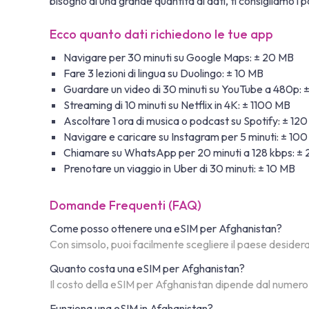
bisogno di una grande quantità di dati, ti consigliamo i pa
Ecco quanto dati richiedono le tue app
Navigare per 30 minuti su Google Maps: ± 20 MB
Fare 3 lezioni di lingua su Duolingo: ± 10 MB
Guardare un video di 30 minuti su YouTube a 480p:
Streaming di 10 minuti su Netflix in 4K: ± 1100 MB
Ascoltare 1 ora di musica o podcast su Spotify: ± 12
Navigare e caricare su Instagram per 5 minuti: ± 10
Chiamare su WhatsApp per 20 minuti a 128 kbps: ±
Prenotare un viaggio in Uber di 30 minuti: ± 10 MB
Domande Frequenti (FAQ)
Come posso ottenere una eSIM per Afghanistan?
Con simsolo, puoi facilmente scegliere il paese desiderato
Quanto costa una eSIM per Afghanistan?
Il costo della eSIM per Afghanistan dipende dal numero d
Funziona una eSIM in Afghanistan?