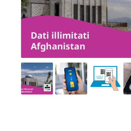
Angled view
Angled view
Angled view