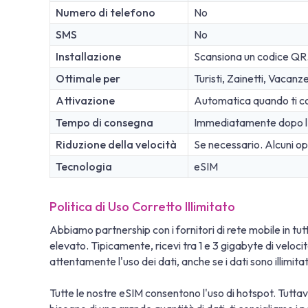
Numero di telefono
No
SMS
No
Installazione
Scansiona un codice QR
Ottimale per
Turisti, Zainetti, Vacanz
Attivazione
Automatica quando ti con
Tempo di consegna
Immediatamente dopo l'
Riduzione della velocità
Se necessario. Alcuni oper
Tecnologia
eSIM
Politica di Uso Corretto Illimitato
Abbiamo partnership con i fornitori di rete mobile in tutto
elevato. Tipicamente, ricevi tra 1 e 3 gigabyte di veloc
attentamente l'uso dei dati, anche se i dati sono illimit
Tutte le nostre eSIM consentono l'uso di hotspot. Tuttavi