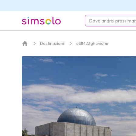
simsolo
Destinazioni
eSIM Afghanistan
Home