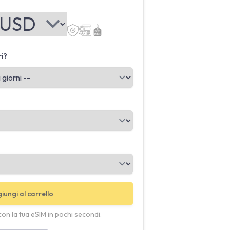
ri?
iungi al carrello
con la tua eSIM in pochi secondi.