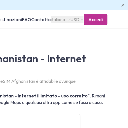
stinazioni
FAQ
Contatto
italiano
USD
Accedi
anistan - Internet
o eSIM Afghanistan è affidabile ovunque
istan - internet illimitato - uso corretto
”. Rimani
le Maps o qualsiasi altra app come se fossi a casa.