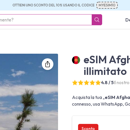
OTTIENI UNO SCONTO DEL 10% USANDO IL CODICE
MYESIM10
De
eSIM Afgh
illimitato
4.8 / 5
Il nostr
Acquista la tua „
eSIM Afghan
connesso, usa WhatsApp, Goog
Sconto