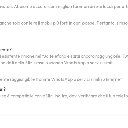
tan. Abbiamo accordi con i migliori fornitori di rete locali per offr
 anche solo con le reti mobili più forti in ogni paese. Pertanto, si
stente?
esistente rimane nel tuo telefono e sarai ancora raggiungibile. Tu
one dati della SIM simsolo usando WhatsApp o servizi simili.
mente raggiungibile tramite WhatsApp o servizi simili su Internet.
an?
 se è compatibile con eSIM. Inoltre, devi verificare che il tuo tele