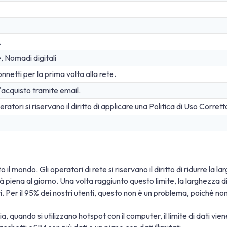
.
e, Nomadi digitali
netti per la prima volta alla rete.
acquisto tramite email.
atori si riservano il diritto di applicare una Politica di Uso Corrett
 il mondo. Gli operatori di rete si riservano il diritto di ridurre la 
ità piena al giorno. Una volta raggiunto questo limite, la larghezz
ati. Per il 95% dei nostri utenti, questo non è un problema, poiché n
a, quando si utilizzano hotspot con il computer, il limite di dati vi