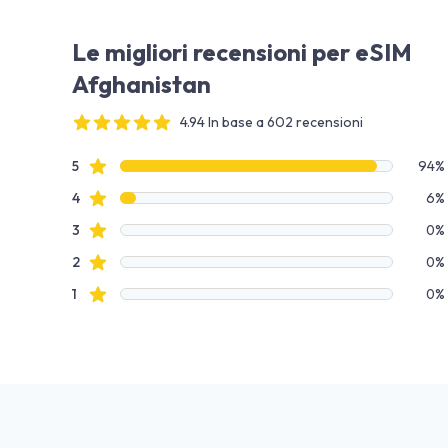
Le migliori recensioni per eSIM
Afghanistan
4.94 In base a 602 recensioni
4 out of 5 stars
Dati recensione
recensioni con stelle
5
94%
recensioni con stelle
4
6%
recensioni con stelle
3
0%
recensioni con stelle
2
0%
recensioni con stelle
1
0%