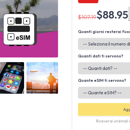
$88.95
$107.19
Quanti giorni resterai fuo
Quanti dati ti servono?
Angled view
Angled view
Quante eSIM ti servono?
Agg
Riceverai un'email 