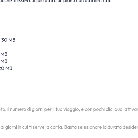
cchetti eSIM con più dati o un piano con dati illimitati.
 ± 30 MB
0 MB
0 MB
 20 MB
, il numero di giorni per il tuo viaggio, e con pochi clic, puoi atti
i giorni in cui ti serve la carta. Basta selezionare la durata desid