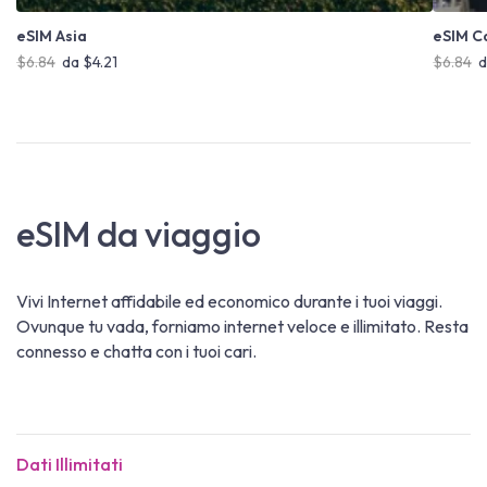
eSIM Asia
eSIM C
$6.84
da $4.21
$6.84
d
eSIM da viaggio
Vivi Internet affidabile ed economico durante i tuoi viaggi.
Ovunque tu vada, forniamo internet veloce e illimitato. Resta
connesso e chatta con i tuoi cari.
Dati Illimitati