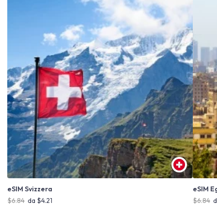
eSIM Svizzera
eSIM Eg
$6.84
da $4.21
$6.84
d