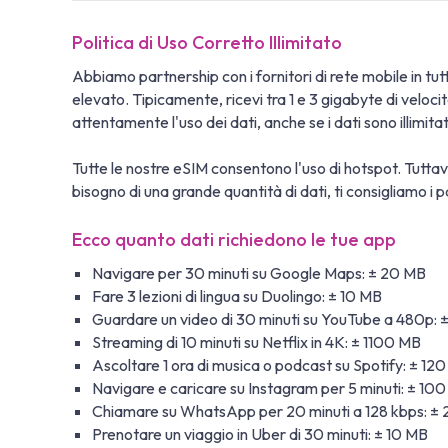
Politica di Uso Corretto Illimitato
Abbiamo partnership con i fornitori di rete mobile in tutto
elevato. Tipicamente, ricevi tra 1 e 3 gigabyte di veloc
attentamente l'uso dei dati, anche se i dati sono illimit
Tutte le nostre eSIM consentono l'uso di hotspot. Tuttavi
bisogno di una grande quantità di dati, ti consigliamo i pa
Ecco quanto dati richiedono le tue app
Navigare per 30 minuti su Google Maps: ± 20 MB
Fare 3 lezioni di lingua su Duolingo: ± 10 MB
Guardare un video di 30 minuti su YouTube a 480p:
Streaming di 10 minuti su Netflix in 4K: ± 1100 MB
Ascoltare 1 ora di musica o podcast su Spotify: ± 12
Navigare e caricare su Instagram per 5 minuti: ± 10
Chiamare su WhatsApp per 20 minuti a 128 kbps: ±
Prenotare un viaggio in Uber di 30 minuti: ± 10 MB