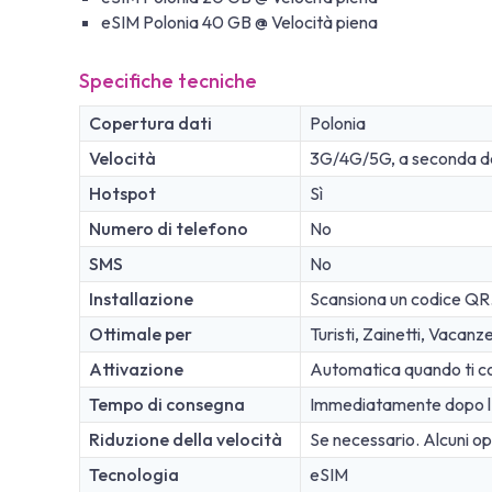
eSIM Polonia 40 GB @ Velocità piena
Specifiche tecniche
Copertura dati
Polonia
Velocità
3G/4G/5G, a seconda dell
Hotspot
Sì
Numero di telefono
No
SMS
No
Installazione
Scansiona un codice QR
Ottimale per
Turisti, Zainetti, Vacanz
Attivazione
Automatica quando ti con
Tempo di consegna
Immediatamente dopo l'
Riduzione della velocità
Se necessario. Alcuni oper
Tecnologia
eSIM