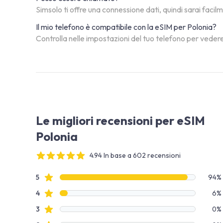
Simsolo ti offre una connessione dati, quindi sarai facil
Il mio telefono è compatibile con la eSIM per Polonia?
Controlla nelle impostazioni del tuo telefono per vedere
Le migliori recensioni per eSIM
Polonia
4.94 In base a 602 recensioni
4 out of 5 stars
Dati recensione
recensioni con stelle
5
94%
recensioni con stelle
4
6%
recensioni con stelle
3
0%