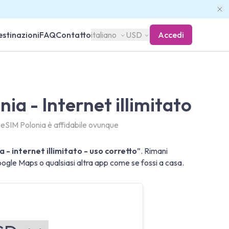
stinazioni
FAQ
Contatto
italiano
USD
Accedi
ia - Internet illimitato
o eSIM Polonia è affidabile ovunque
 - internet illimitato - uso corretto
”. Rimani
le Maps o qualsiasi altra app come se fossi a casa.