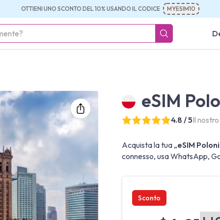
OTTIENI UNO SCONTO DEL 10% USANDO IL CODICE
MYESIM10
De
eSIM Polon
4.8 / 5
Il nostr
Acquista la tua „
eSIM Polonia
connesso, usa WhatsApp, Goog
Sconto