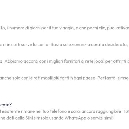
, il numero di giorni per il tuo viaggio, e con pochi clic, puoi attiv
orni in cui ti serve la carta. Basta selezionare la durata desiderat
 Abbiamo accordi con i migliori fornitori di rete locali per offrirti 
 anche solo con le reti mobili più forti in ogni paese. Pertanto, si
stente?
esistente rimane nel tuo telefono e sarai ancora raggiungibile. Tu
one dati della SIM simsolo usando WhatsApp o servizi simili.