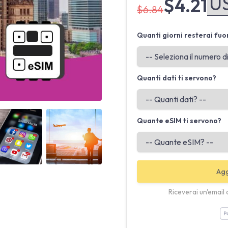
$4.21
$6.84
Quanti giorni resterai fuo
Quanti dati ti servono?
Angled view
Angled view
Quante eSIM ti servono?
Agg
Riceverai un'email 