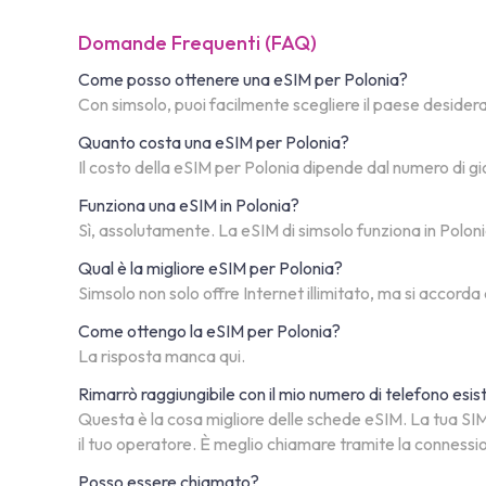
Domande Frequenti (FAQ)
Come posso ottenere una eSIM per Polonia?
Con simsolo, puoi facilmente scegliere il paese desiderato
Quanto costa una eSIM per Polonia?
Il costo della eSIM per Polonia dipende dal numero di gi
Funziona una eSIM in Polonia?
Sì, assolutamente. La eSIM di simsolo funziona in Polonia.
Qual è la migliore eSIM per Polonia?
Simsolo non solo offre Internet illimitato, ma si accorda
Come ottengo la eSIM per Polonia?
La risposta manca qui.
Rimarrò raggiungibile con il mio numero di telefono esi
Questa è la cosa migliore delle schede eSIM. La tua SIM 
il tuo operatore. È meglio chiamare tramite la connessi
Posso essere chiamato?