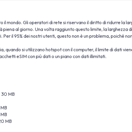
 il mondo. Gli operatori di rete si riservano il diritto di ridurre la 
ità piena al giorno. Una volta raggiunto questo limite, la larghezz
ati. Per il 95% dei nostri utenti, questo non è un problema, poiché n
a, quando si utilizzano hotspot con il computer, il limite di dati vi
cchetti eSIM con più dati o un piano con dati illimitati.
 ± 30 MB
0 MB
0 MB
 20 MB