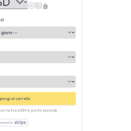
ri?
iungi al carrello
con la tua eSIM in pochi secondi.