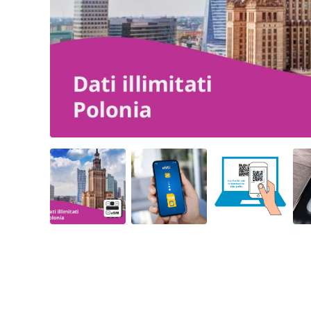
Angled view
Angled view
Angled view