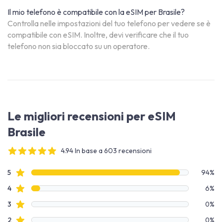
Il mio telefono è compatibile con la eSIM per Brasile?
Controlla nelle impostazioni del tuo telefono per vedere se è
compatibile con eSIM. Inoltre, devi verificare che il tuo
telefono non sia bloccato su un operatore.
Le migliori recensioni per eSIM
Brasile
4.94 In base a 603 recensioni
4 out of 5 stars
Dati recensione
recensioni con stelle
5
94%
recensioni con stelle
4
6%
recensioni con stelle
3
0%
recensioni con stelle
2
0%