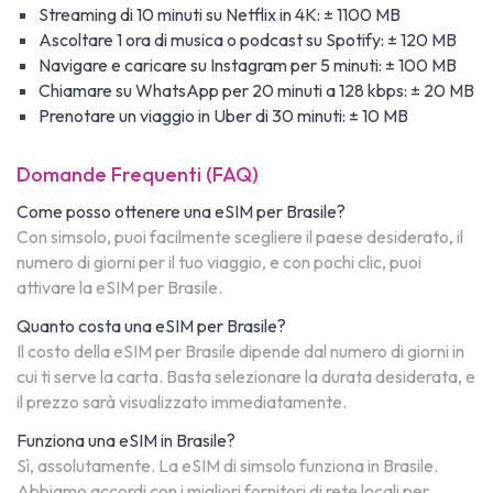
Streaming di 10 minuti su Netflix in 4K: ± 1100 MB
Ascoltare 1 ora di musica o podcast su Spotify: ± 120 MB
Navigare e caricare su Instagram per 5 minuti: ± 100 MB
Chiamare su WhatsApp per 20 minuti a 128 kbps: ± 20 MB
Prenotare un viaggio in Uber di 30 minuti: ± 10 MB
Domande Frequenti (FAQ)
Come posso ottenere una eSIM per Brasile?
Con simsolo, puoi facilmente scegliere il paese desiderato, il
numero di giorni per il tuo viaggio, e con pochi clic, puoi
attivare la eSIM per Brasile.
Quanto costa una eSIM per Brasile?
Il costo della eSIM per Brasile dipende dal numero di giorni in
cui ti serve la carta. Basta selezionare la durata desiderata, e
il prezzo sarà visualizzato immediatamente.
Funziona una eSIM in Brasile?
Sì, assolutamente. La eSIM di simsolo funziona in Brasile.
Abbiamo accordi con i migliori fornitori di rete locali per