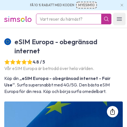
FÅ 10 % RABATT MED KODEN
MYESIM10
simsolo
Ope
eSIM Europa - obegränsad
internet
4.8 / 5
Vår eSIM Europa är betrodd över hela världen.
Köp din
„eSIM Europa - obegränsad internet - Fair
Use“
. Surfa supersnabbt med 4G/5G. Den bästa eSIM
Europa för din resa. Köp och börja surfa omedelbart.