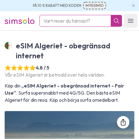
FÅ 10 % RABATT MED KODEN
MYESIM10
simsolo
Ope
eSIM Algeriet - obegränsad
internet
4.8 / 5
Vår eSIM Algeriet är betrodd över hela världen.
Köp din
„eSIM Algeriet - obegränsad internet - Fair
Use“
. Surfa supersnabbt med 4G/5G. Den bästa eSIM
Algeriet för din resa. Köp och börja surfa omedelbart.