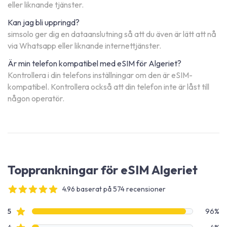
eller liknande tjänster.
Kan jag bli uppringd?
simsolo ger dig en dataanslutning så att du även är lätt att nå
via Whatsapp eller liknande internettjänster.
Är min telefon kompatibel med eSIM för Algeriet?
Kontrollera i din telefons inställningar om den är eSIM-
kompatibel. Kontrollera också att din telefon inte är låst till
någon operatör.
Topprankningar för eSIM Algeriet
4.96 baserat på 574 recensioner
4 out of 5 stars
Recensionsdata
Stjärnbetyg
5
96%