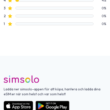
Stjärnbetyg
4
4%
Stjärnbetyg
3
0%
Stjärnbetyg
2
0%
Stjärnbetyg
1
0%
Ladda ner simsolo-appen för att köpa, hantera och ladda dina
eSIM:er när som helst och var som helst!