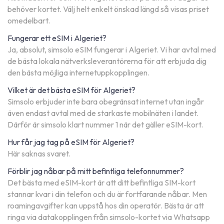
behöver kortet. Välj helt enkelt önskad längd så visas priset
omedelbart.
Fungerar ett eSIM i Algeriet?
Ja, absolut, simsolo eSIM fungerar i Algeriet. Vi har avtal med
de bästa lokala nätverksleverantörerna för att erbjuda dig
den bästa möjliga internetuppkopplingen.
Vilket är det bästa eSIM för Algeriet?
Simsolo erbjuder inte bara obegränsat internet utan ingår
även endast avtal med de starkaste mobilnäten i landet.
Därför är simsolo klart nummer 1 när det gäller eSIM-kort.
Hur får jag tag på eSIM för Algeriet?
Här saknas svaret.
Förblir jag nåbar på mitt befintliga telefonnummer?
Det bästa med eSIM-kort är att ditt befintliga SIM-kort
stannar kvar i din telefon och du är fortfarande nåbar. Men
roamingavgifter kan uppstå hos din operatör. Bästa är att
ringa via datakopplingen från simsolo-kortet via Whatsapp