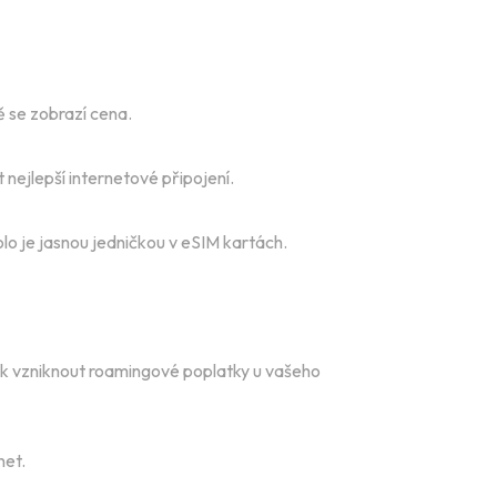
ě se zobrazí cena.
nejlepší internetové připojení.
olo je jasnou jedničkou v eSIM kartách.
šak vzniknout roamingové poplatky u vašeho
net.