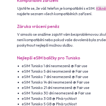
Kompatibilní zařízení
Ujistěte se, že váš telefon je kompatibilní s eSIM.
Klikn
najdete seznam všech kompatibilních zařízení.
Záruka vrácení peněz
V simsolo se snažíme zajistit vám bezproblémovou zkuš
není kompatibilní nebo pokud vaše dovolená byla zruše
poskytnout nejlepší možnou službu.
Nejlepší eSIM balíčky pro Tunisko
eSIM Tunisko 1 dní neomezeně @ Fair use
eSIM Tunisko 5 dní neomezeně @ Fair use
eSIM Tunisko 7 dní neomezeně @ Fair use
eSIM Tunisko 14 dní neomezeně @ Fair use
eSIM Tunisko 21 dní neomezeně @ Fair use
eSIM Tunisko 30 dní neomezeně @ Fair use
eSIM Tunisko 3 GB @ Plná rychlost
eSIM Tunisko 5 GB @ Plná rychlost