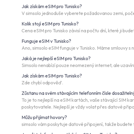
Jak získám eSIM pro Tunisko?
V simsolo jednoduše vyberete požadovanou zemi, počet d
Kolik stojí eSIM pro Tunisko?
Cena eSIM pro Tunisko závisí na počtu dní, které ji bu
Funguje eSIM v Tunisko?
Ano, simsolo eSIM funguje v Tunisko. Máme smlouvy s ne
Jaká je nejlepší eSIM pro Tunisko?
Simsolo nenabízí pouze neomezený internet, ale uzavírá 
Jak získám eSIM pro Tunisko?
Zde chybí odpověď.
Zůstanu na svém stávajícím telefonním čísle dosažiteln
To je to nejlepší na eSIM kartách, vaše stávající SIM 
poskytovatele. Nejlepší je vždy volat přes datové př
Můžu přijímat hovory?
simsolo vám poskytuje datové připojení, takže budete t