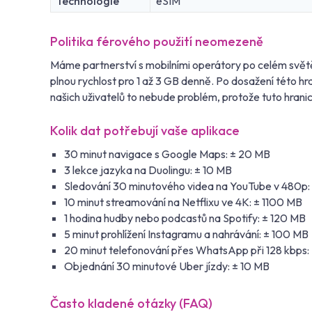
Technologie
eSIM
Politika férového použití neomezeně
Máme partnerství s mobilními operátory po celém světě
plnou rychlost pro 1 až 3 GB denně. Po dosažení této 
našich uživatelů to nebude problém, protože tuto hrani
Kolik dat potřebují vaše aplikace
30 minut navigace s Google Maps: ± 20 MB
3 lekce jazyka na Duolingu: ± 10 MB
Sledování 30 minutového videa na YouTube v 480p:
10 minut streamování na Netflixu ve 4K: ± 1100 MB
1 hodina hudby nebo podcastů na Spotify: ± 120 MB
5 minut prohlížení Instagramu a nahrávání: ± 100 MB
20 minut telefonování přes WhatsApp při 128 kbps:
Objednání 30 minutové Uber jízdy: ± 10 MB
Často kladené otázky (FAQ)