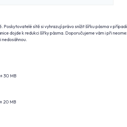
. Poskytovatelé sítě si vyhrazují právo snížit šířku pásma v příp
hranice dojde k redukci šířky pásma. Doporučujeme vám i při neom
ci nedosáhnou.
 ± 30 MB
 ± 20 MB