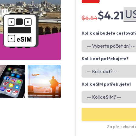
$4.21
$6.84
Kolik dní budete cestovat
Kolik dat potřebujete?
Angled view
Angled view
Kolik eSIM potřebujete?
Za pár sekund o