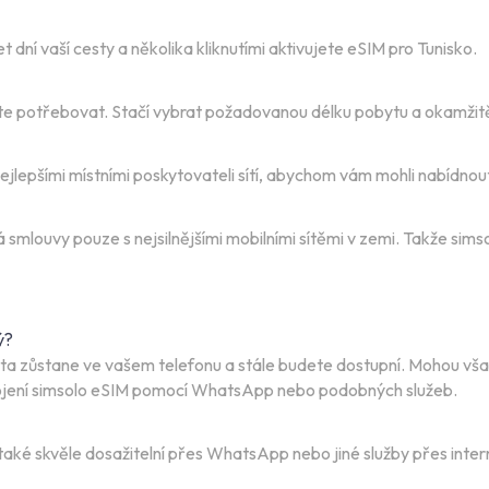
ní vaší cesty a několika kliknutími aktivujete eSIM pro Tunisko.
dete potřebovat. Stačí vybrat požadovanou délku pobytu a okamžit
jlepšími místními poskytovateli sítí, abychom vám mohli nabídnout 
smlouvy pouze s nejsilnějšími mobilními sítěmi v zemi. Takže sims
ý?
karta zůstane ve vašem telefonu a stále budete dostupní. Mohou v
ipojení simsolo eSIM pomocí WhatsApp nebo podobných služeb.
aké skvěle dosažitelní přes WhatsApp nebo jiné služby přes inter