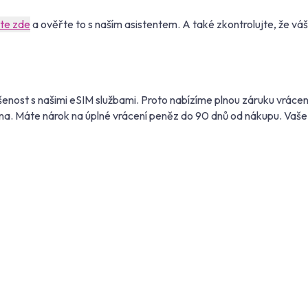
ěte zde
a ověřte to s naším asistentem. A také zkontrolujte, že vá
enost s našimi eSIM službami. Proto nabízíme plnou záruku vrácen
na. Máte nárok na úplné vrácení peněz do 90 dnů od nákupu. Vaše 