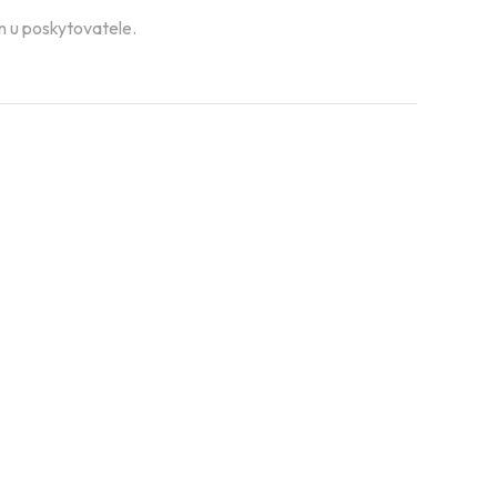
án u poskytovatele.