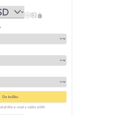
?
Do košíku
bdržíte e-mail s vaším eSIM.