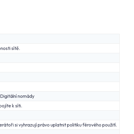
osti sítě.
 Digitální nomády
jíte k síti.
átoři si vyhrazují právo uplatnit politiku férového použití.