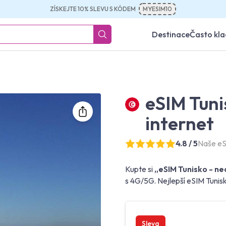
ZÍSKEJTE 10% SLEVU S KÓDEM
MYESIM10
Destinace
Často kl
eSIM Tun
internet
4.8 / 5
Naše eS
Kupte si
„eSIM Tunisko - ne
s 4G/5G. Nejlepší eSIM Tunisk
Sleva