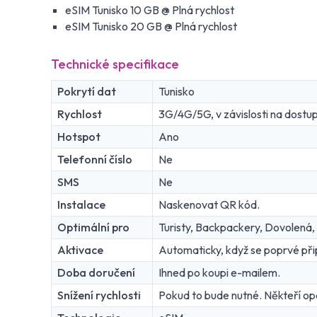
eSIM Tunisko 10 GB @ Plná rychlost
eSIM Tunisko 20 GB @ Plná rychlost
Technické specifikace
Pokrytí dat
Tunisko
Rychlost
3G/4G/5G, v závislosti na dostupn
Hotspot
Ano
Telefonní číslo
Ne
SMS
Ne
Instalace
Naskenovat QR kód.
Optimální pro
Turisty, Backpackery, Dovolená,
Aktivace
Automaticky, když se poprvé připo
Doba doručení
Ihned po koupi e-mailem.
Snížení rychlosti
Pokud to bude nutné. Někteří oper