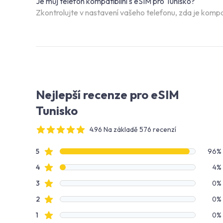
Je můj telefon kompatibilní s eSIM pro Tunisko?
Zkontrolujte v nastavení vašeho telefonu, zda je kompat
Nejlepší recenze pro eSIM
Tunisko
4.96 Na základě 576 recenzí
4 out of 5 stars
Data recenzí
Hodnocení hvězdami
5
96%
Hodnocení hvězdami
4
4%
Hodnocení hvězdami
3
0%
Hodnocení hvězdami
2
0%
Hodnocení hvězdami
1
0%