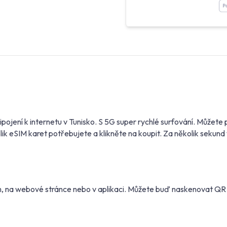
řipojení k internetu v Tunisko. S 5G super rychlé surfování. Můž
ik eSIM karet potřebujete a klikněte na koupit. Za několik sekun
m, na webové stránce nebo v aplikaci. Můžete buď naskenovat Q