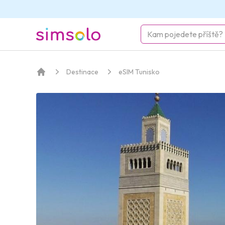
simsolo
Destinace
eSIM Tunisko
Domov