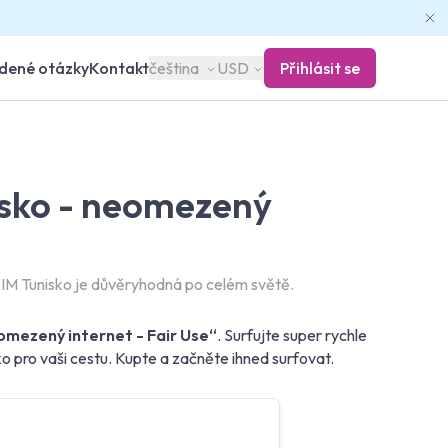
adené otázky
Kontakt
čeština
USD
Přihlásit se
isko - neomezený
IM Tunisko je důvěryhodná po celém světě.
omezený internet - Fair Use“
. Surfujte super rychle
o pro vaši cestu. Kupte a začněte ihned surfovat.