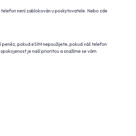
š telefon není zablokován u poskytovatele. Nebo zde
í peněz, pokud eSIM nepoužijete, pokud váš telefon
spokojenost je naší prioritou a snažíme se vám