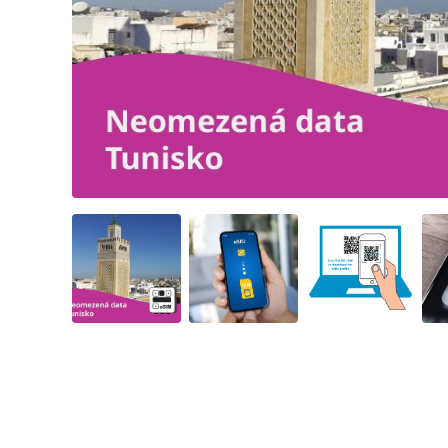
Angled view
Angled view
Angled view