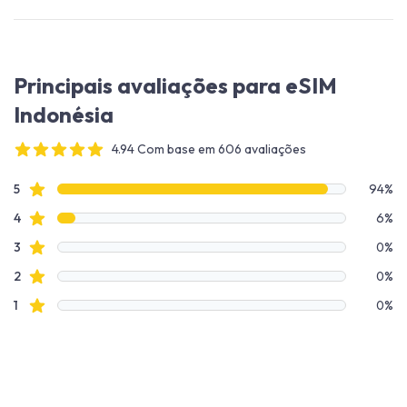
Principais avaliações para eSIM
Indonésia
4.94 Com base em 606 avaliações
4 out of 5 stars
Dados de avaliação
avaliações de estrelas
5
94%
avaliações de estrelas
4
6%
avaliações de estrelas
3
0%
avaliações de estrelas
2
0%
avaliações de estrelas
1
0%