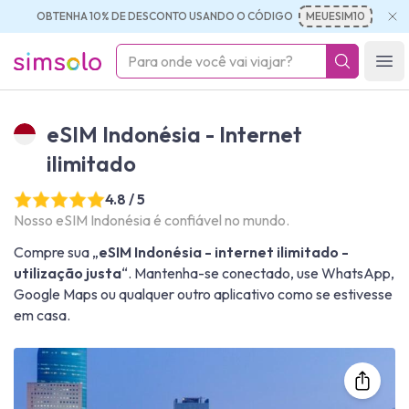
OBTENHA 10% DE DESCONTO USANDO O CÓDIGO
MEUESIM10
simsolo
Ope
eSIM Indonésia - Internet
ilimitado
4.8 / 5
Nosso eSIM Indonésia é confiável no mundo.
Compre sua „
eSIM Indonésia - internet ilimitado -
utilização justa
“. Mantenha-se conectado, use WhatsApp,
Google Maps ou qualquer outro aplicativo como se estivesse
em casa.