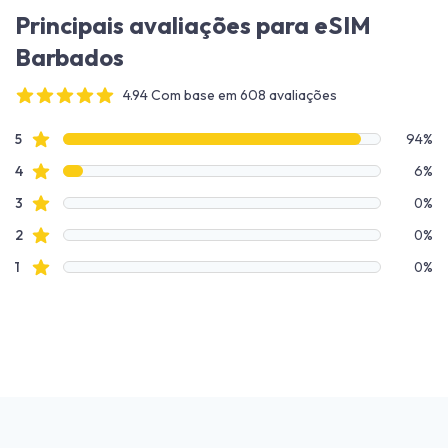
Principais avaliações para eSIM
Barbados
4.94 Com base em 608 avaliações
4 out of 5 stars
Dados de avaliação
avaliações de estrelas
5
94%
avaliações de estrelas
4
6%
avaliações de estrelas
3
0%
avaliações de estrelas
2
0%
avaliações de estrelas
1
0%