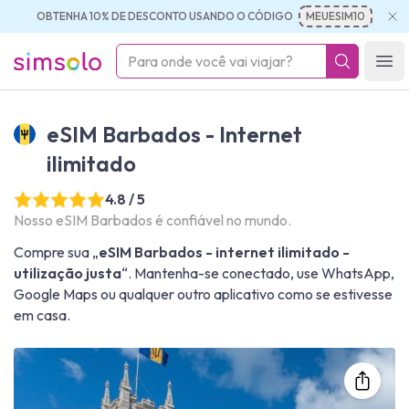
OBTENHA 10% DE DESCONTO USANDO O CÓDIGO
MEUESIM10
simsolo
Ope
eSIM Barbados - Internet
ilimitado
4.8 / 5
Nosso eSIM Barbados é confiável no mundo.
Compre sua „
eSIM Barbados - internet ilimitado -
utilização justa
“. Mantenha-se conectado, use WhatsApp,
Google Maps ou qualquer outro aplicativo como se estivesse
em casa.