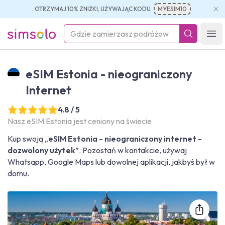
OTRZYMAJ 10% ZNIŻKI, UŻYWAJĄC KODU
MYESIM10
simsolo
Ope
eSIM Estonia - nieograniczony
Internet
4.8 / 5
Nasz eSIM Estonia jest ceniony na świecie
Kup swoją „
eSIM Estonia - nieograniczony internet -
dozwolony użytek
”. Pozostań w kontakcie, używaj
Whatsapp, Google Maps lub dowolnej aplikacji, jakbyś był w
domu.