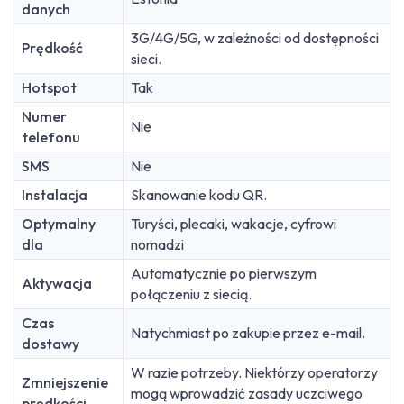
danych
3G/4G/5G, w zależności od dostępności
Prędkość
sieci.
Hotspot
Tak
Numer
Nie
telefonu
SMS
Nie
Instalacja
Skanowanie kodu QR.
Optymalny
Turyści, plecaki, wakacje, cyfrowi
dla
nomadzi
Automatycznie po pierwszym
Aktywacja
połączeniu z siecią.
Czas
Natychmiast po zakupie przez e-mail.
dostawy
W razie potrzeby. Niektórzy operatorzy
Zmniejszenie
mogą wprowadzić zasady uczciwego
prędkości