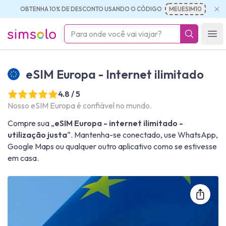
OBTENHA 10% DE DESCONTO USANDO O CÓDIGO
MEUESIM10
simsolo
Ope
eSIM Europa - Internet ilimitado
4.8 / 5
Nosso eSIM Europa é confiável no mundo.
Compre sua „
eSIM Europa - internet ilimitado -
utilização justa
“. Mantenha-se conectado, use WhatsApp,
Google Maps ou qualquer outro aplicativo como se estivesse
em casa.