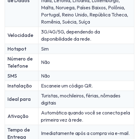
de Dados
Itália, Letônia, Lituânia, Luxemburgo,
Malta, Noruega, Países Baixos, Polônia,
Portugal, Reino Unido, República Tcheca,
Romênia, Suécia, Suíça
3G/4G/5G, dependendo da
Velocidade
disponibilidade da rede.
Hotspot
Sim
Número de
Não
Telefone
SMS
Não
Instalação
Escaneie um código QR.
Turistas, mochileiros, férias, nômades
Ideal para
digitais
Automática quando você se conecta pela
Ativação
primeira vez à rede.
Tempo de
Imediatamente após a compra via e-mail.
Entrega