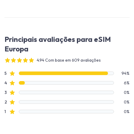
Principais avaliações para eSIM
Europa
4.94 Com base em 609 avaliações
4 out of 5 stars
Dados de avaliação
avaliações de estrelas
5
94%
avaliações de estrelas
4
6%
avaliações de estrelas
3
0%
avaliações de estrelas
2
0%
avaliações de estrelas
1
0%