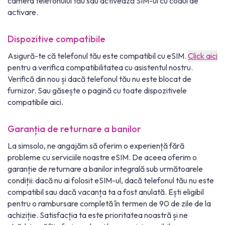
camera telefonului tău sau activează SIM-ul cu codul de
activare.
Dispozitive compatibile
Asigură-te că telefonul tău este compatibil cu eSIM.
Click aici
pentru a verifica compatibilitatea cu asistentul nostru.
Verifică din nou și dacă telefonul tău nu este blocat de
furnizor. Sau găsește o pagină cu toate dispozitivele
compatibile aici.
Garanția de returnare a banilor
La simsolo, ne angajăm să oferim o experiență fără
probleme cu serviciile noastre eSIM. De aceea oferim o
garanție de returnare a banilor integrală sub următoarele
condiții: dacă nu ai folosit eSIM-ul, dacă telefonul tău nu este
compatibil sau dacă vacanța ta a fost anulată. Ești eligibil
pentru o rambursare completă în termen de 90 de zile de la
achiziție. Satisfacția ta este prioritatea noastră și ne