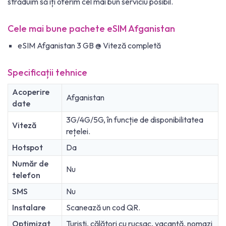
străduim să îți oferim cel mai bun serviciu posibil.
Cele mai bune pachete eSIM Afganistan
eSIM Afganistan 3 GB @ Viteză completă
Specificații tehnice
Acoperire
Afganistan
date
3G/4G/5G, în funcție de disponibilitatea
Viteză
rețelei.
Hotspot
Da
Număr de
Nu
telefon
SMS
Nu
Instalare
Scanează un cod QR.
Optimizat
Turisti, călători cu rucsac, vacanță, nomazi