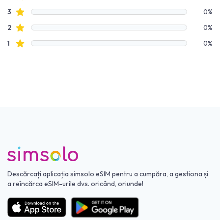
recenzii cu stele
3
0%
recenzii cu stele
2
0%
recenzii cu stele
1
0%
Descărcați aplicația simsolo eSIM pentru a cumpăra, a gestiona și
a reîncărca eSIM-urile dvs. oricând, oriunde!