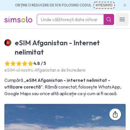
OBȚINE O REDUCERE DE 10% FOLOSIND CODUL
MYESIM10
simsolo
Ope
eSIM Afganistan - Internet
nelimitat
4.8 / 5
eSIM-ul nostru Afganistan e de încredere
Cumpără „
eSIM Afganistan - internet nelimitat -
utilizare corectă
”. Rămâi conectat, folosește WhatsApp,
Google Maps sau orice altă aplicație ca și cum ai fi acasă.