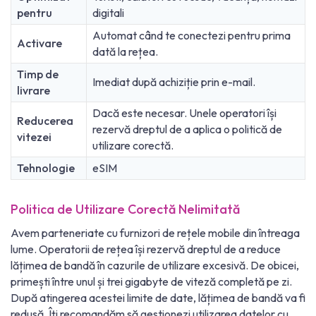
pentru
digitali
Automat când te conectezi pentru prima
Activare
dată la rețea.
Timp de
Imediat după achiziție prin e-mail.
livrare
Dacă este necesar. Unele operatori își
Reducerea
rezervă dreptul de a aplica o politică de
vitezei
utilizare corectă.
Tehnologie
eSIM
Politica de Utilizare Corectă Nelimitată
Avem parteneriate cu furnizori de rețele mobile din întreaga
lume. Operatorii de rețea își rezervă dreptul de a reduce
lățimea de bandă în cazurile de utilizare excesivă. De obicei,
primești între unul și trei gigabyte de viteză completă pe zi.
După atingerea acestei limite de date, lățimea de bandă va fi
redusă. Îți recomandăm să gestionezi utilizarea datelor cu