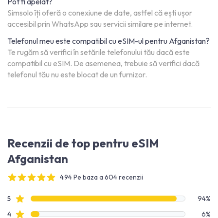
Pot fi apelat?
Simsolo îți oferă o conexiune de date, astfel că ești ușor
accesibil prin WhatsApp sau servicii similare pe internet.
Telefonul meu este compatibil cu eSIM-ul pentru Afganistan?
Te rugăm să verifici în setările telefonului tău dacă este
compatibil cu eSIM. De asemenea, trebuie să verifici dacă
telefonul tău nu este blocat de un furnizor.
Recenzii de top pentru eSIM
Afganistan
4.94 Pe baza a 604 recenzii
4 out of 5 stars
Date recenzie
recenzii cu stele
5
94%
recenzii cu stele
4
6%