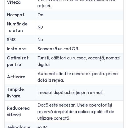
Viteză
rețelei.
Hotspot
Da
Număr de
Nu
telefon
SMS
Nu
Instalare
Scanează un cod QR.
Optimizat
Turisti, călători cu rucsac, vacanță, nomazi
pentru
digitali
Automat când te conectezi pentru prima
Activare
dată la rețea.
Timp de
Imediat după achiziție prin e-mail.
livrare
Dacă este necesar. Unele operatori își
Reducerea
rezervă dreptul de a aplica o politică de
vitezei
utilizare corectă.
Tehnologie
eSIM