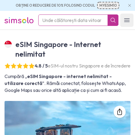
OBȚINE O REDUCERE DE 10% FOLOSIND CODUL
MYESIM10
simsolo
Ope
eSIM Singapore - Internet
nelimitat
4.8 / 5
eSIM-ul nostru Singapore e de încredere
Cumpără „
eSIM Singapore - internet nelimitat -
utilizare corectă
”. Rămâi conectat, folosește WhatsApp,
Google Maps sau orice altă aplicație ca și cum ai fi acasă.