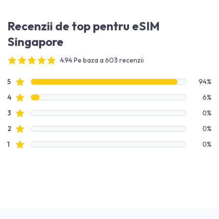
Recenzii de top pentru eSIM
Singapore
4.94 Pe baza a 603 recenzii
4 out of 5 stars
Date recenzie
recenzii cu stele
5
94%
recenzii cu stele
4
6%
recenzii cu stele
3
0%
recenzii cu stele
2
0%
recenzii cu stele
1
0%