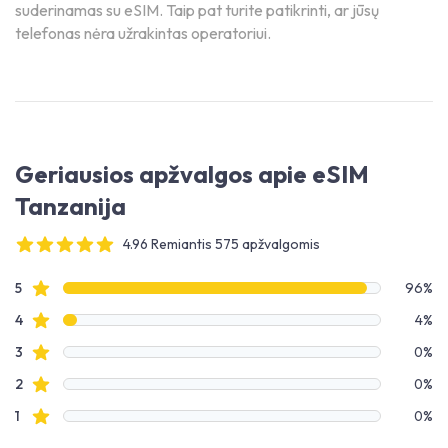
suderinamas su eSIM. Taip pat turite patikrinti, ar jūsų
telefonas nėra užrakintas operatoriui.
Geriausios apžvalgos apie eSIM
Tanzanija
4.96 Remiantis 575 apžvalgomis
4 out of 5 stars
Apžvalgų duomenys
Žvaigždučių apžvalgos
5
96%
Žvaigždučių apžvalgos
4
4%
Žvaigždučių apžvalgos
3
0%
Žvaigždučių apžvalgos
2
0%
Žvaigždučių apžvalgos
1
0%