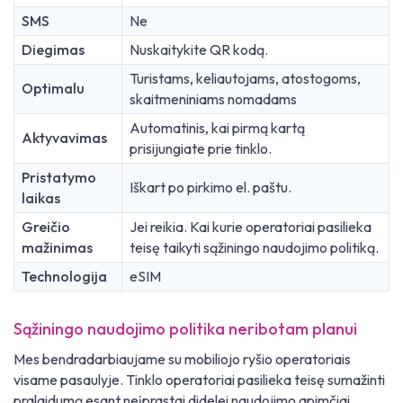
SMS
Ne
Diegimas
Nuskaitykite QR kodą.
Turistams, keliautojams, atostogoms,
Optimalu
skaitmeniniams nomadams
Automatinis, kai pirmą kartą
Aktyvavimas
prisijungiate prie tinklo.
Pristatymo
Iškart po pirkimo el. paštu.
laikas
Greičio
Jei reikia. Kai kurie operatoriai pasilieka
mažinimas
teisę taikyti sąžiningo naudojimo politiką.
Technologija
eSIM
Sąžiningo naudojimo politika neribotam planui
Mes bendradarbiaujame su mobiliojo ryšio operatoriais
visame pasaulyje. Tinklo operatoriai pasilieka teisę sumažinti
pralaidumą esant neįprastai didelei naudojimo apimčiai.