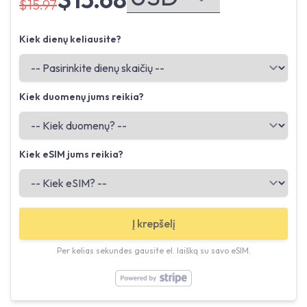
$15.97
Kiek dienų keliausite?
Kiek duomenų jums reikia?
Kiek eSIM jums reikia?
Į krepšelį
Per kelias sekundes gausite el. laišką su savo eSIM.