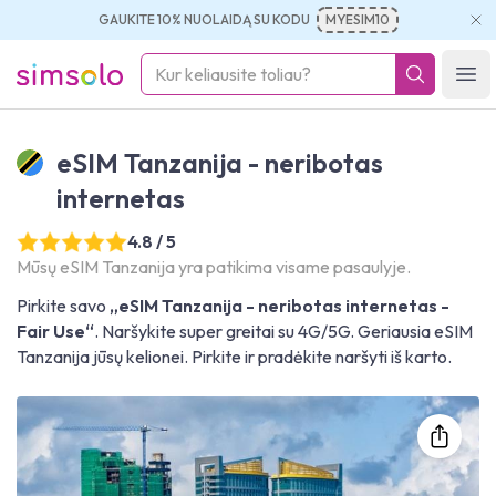
GAUKITE 10% NUOLAIDĄ SU KODU
MYESIM10
simsolo
Ope
eSIM Tanzanija - neribotas
internetas
4.8 / 5
Mūsų eSIM Tanzanija yra patikima visame pasaulyje.
Pirkite savo
„eSIM Tanzanija - neribotas internetas -
Fair Use“
. Naršykite super greitai su 4G/5G. Geriausia eSIM
Tanzanija jūsų kelionei. Pirkite ir pradėkite naršyti iš karto.