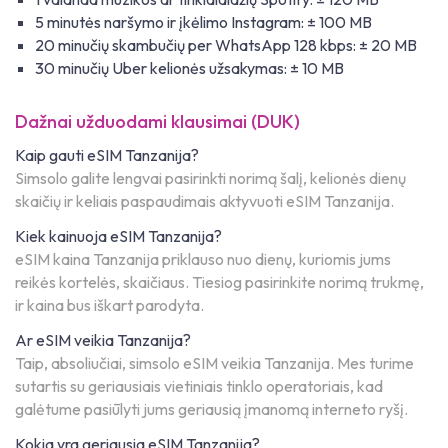
5 minutės naršymo ir įkėlimo Instagram: ± 100 MB
20 minučių skambučių per WhatsApp 128 kbps: ± 20 MB
30 minučių Uber kelionės užsakymas: ± 10 MB
Dažnai užduodami klausimai (DUK)
Kaip gauti eSIM Tanzanija?
Simsolo galite lengvai pasirinkti norimą šalį, kelionės dienų
skaičių ir keliais paspaudimais aktyvuoti eSIM Tanzanija.
Kiek kainuoja eSIM Tanzanija?
eSIM kaina Tanzanija priklauso nuo dienų, kuriomis jums
reikės kortelės, skaičiaus. Tiesiog pasirinkite norimą trukmę,
ir kaina bus iškart parodyta.
Ar eSIM veikia Tanzanija?
Taip, absoliučiai, simsolo eSIM veikia Tanzanija. Mes turime
sutartis su geriausiais vietiniais tinklo operatoriais, kad
galėtume pasiūlyti jums geriausią įmanomą interneto ryšį.
Kokia yra geriausia eSIM Tanzanija?