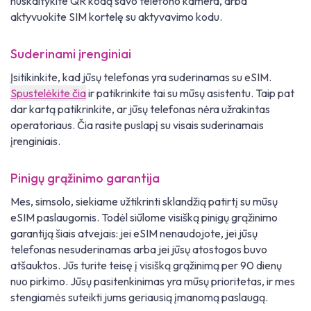
nuskaitykite QR kodą savo telefono kamera, arba
aktyvuokite SIM kortelę su aktyvavimo kodu.
Suderinami įrenginiai
Įsitikinkite, kad jūsų telefonas yra suderinamas su eSIM.
Spustelėkite čia
ir patikrinkite tai su mūsų asistentu. Taip pat
dar kartą patikrinkite, ar jūsų telefonas nėra užrakintas
operatoriaus. Čia rasite puslapį su visais suderinamais
įrenginiais.
Pinigų grąžinimo garantija
Mes, simsolo, siekiame užtikrinti sklandžią patirtį su mūsų
eSIM paslaugomis. Todėl siūlome visišką pinigų grąžinimo
garantiją šiais atvejais: jei eSIM nenaudojote, jei jūsų
telefonas nesuderinamas arba jei jūsų atostogos buvo
atšauktos. Jūs turite teisę į visišką grąžinimą per 90 dienų
nuo pirkimo. Jūsų pasitenkinimas yra mūsų prioritetas, ir mes
stengiamės suteikti jums geriausią įmanomą paslaugą.