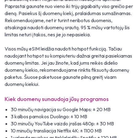
Paprastai gaunate nuo vieno iki trijų gigabaitų viso greičio per
dieną. Pasiekus šį duomenų kiekį, pralaidumas sumažinamas.
Rekomenduojame, net ir turint neribotus duomenis,
atsakingai naudoti duomenų srautą. 95 % mūsų vartotojų šis
limitas neturi įtakos, nes jie jo nepasiekia.
Visos mūsų eSIM leidžia naudoti hotspot funkciją. Tačiau
naudojant hotspot su kompiuteriu dažnai greitai pasiekiamas
duomenų limitas. Jei jau žinote, kad jums reikės didelio
duomenų kiekio, rekomenduojame rinktis fiksuotų duomenų
paketus. Šiuose paketuose gaunate pilną greitį visam
duomenų kiekiui.
Kiek duomenų sunaudoja jūsų programos
30 minučių navigacija su Google Maps: ± 20 MB
3 kalbos pamokos Duolingo: ± 10 MB
30 minučių YouTube vaizdo įrašas 480p: ± 30 MB
10 minučių transliacija Netflix 4K: ± 1100 MB
1 valanda muzikos ar tinklalaidžių Spotify: ± 120 MB