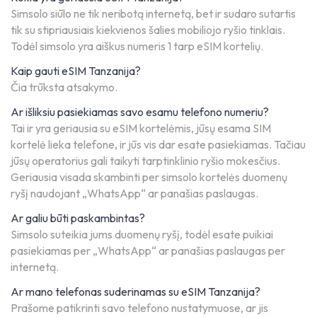
Simsolo siūlo ne tik neribotą internetą, bet ir sudaro sutartis
tik su stipriausiais kiekvienos šalies mobiliojo ryšio tinklais.
Todėl simsolo yra aiškus numeris 1 tarp eSIM kortelių.
Kaip gauti eSIM Tanzanija?
Čia trūksta atsakymo.
Ar išliksiu pasiekiamas savo esamu telefono numeriu?
Tai ir yra geriausia su eSIM kortelėmis, jūsų esama SIM
kortelė lieka telefone, ir jūs vis dar esate pasiekiamas. Tačiau
jūsų operatorius gali taikyti tarptinklinio ryšio mokesčius.
Geriausia visada skambinti per simsolo kortelės duomenų
ryšį naudojant „WhatsApp“ ar panašias paslaugas.
Ar galiu būti paskambintas?
Simsolo suteikia jums duomenų ryšį, todėl esate puikiai
pasiekiamas per „WhatsApp“ ar panašias paslaugas per
internetą.
Ar mano telefonas suderinamas su eSIM Tanzanija?
Prašome patikrinti savo telefono nustatymuose, ar jis