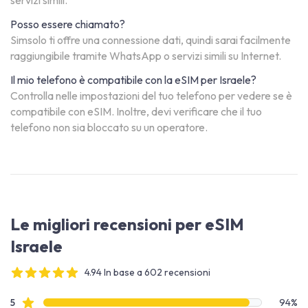
servizi simili.
Posso essere chiamato?
Simsolo ti offre una connessione dati, quindi sarai facilmente
raggiungibile tramite WhatsApp o servizi simili su Internet.
Il mio telefono è compatibile con la eSIM per Israele?
Controlla nelle impostazioni del tuo telefono per vedere se è
compatibile con eSIM. Inoltre, devi verificare che il tuo
telefono non sia bloccato su un operatore.
Le migliori recensioni per eSIM
Israele
4.94 In base a 602 recensioni
4 out of 5 stars
Dati recensione
recensioni con stelle
5
94%